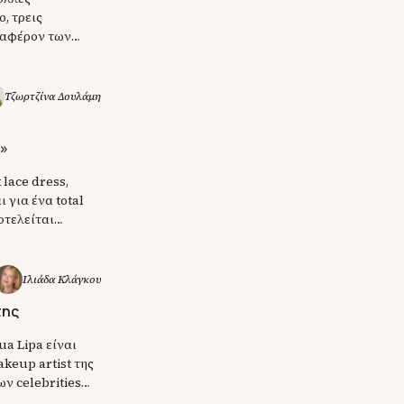
, τρεις
ιαφέρον των
στοπούλου, η Dua
γμές της ζωής
Τζωρτζίνα Δουλάμη
g»
 lace dress,
 για ένα total
οτελείται
ς τραγουδίστριας
εμα από το
Ιλιάδα Κλάγκου
της
ua Lipa είναι
keup artist της
ων celebrities
 ένα βίντεο στο