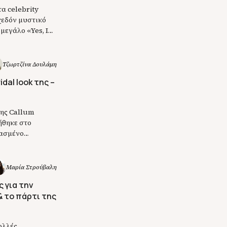
α celebrity
χεδόν μυστικό
 μεγάλο «Yes, I
 επίσημες
υς. […]
Τζωρτζίνα Δουλάμη
dal look της –
της Callum
ήθηκε στο
ρασμένο
εν περίμενε να
ήστηκε να
[…]
Μαρία Στρούβαλη
 για την
& το πάρτι της
ολλές