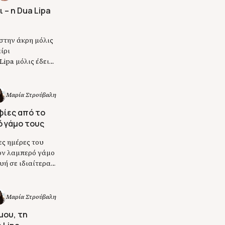
 – η Dua Lipa
στην άκρη μόλις
ίρι
ipa μόλις έδειξε
επίκαιρο – και
Μαρία Στρούβαλη
φίες από το
ό γάμο τους
ς ημέρες του
τον λαμπερό γάμο
ή σε ιδιαίτερα
ανταλλάσσοντας
. Στις
Μαρία Στρούβαλη
μου, τη