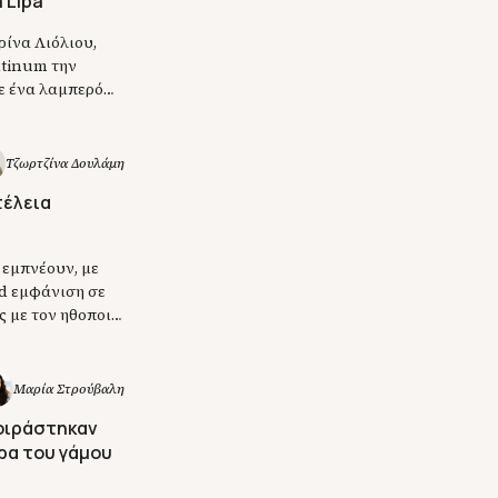
 Lipa
ρίνα Λιόλιου,
atinum την
ε ένα λαμπερό
Το άλμπουμ έχει
τομμύρια
Τζωρτζίνα Δουλάμη
τέλεια
 εμπνέουν, με
rd εμφάνιση σε
ς με τον ηθοποιό
ακό Παλέρμο, η
εται να
Μαρία Στρούβαλη
μοιράστηκαν
ρα του γάμου