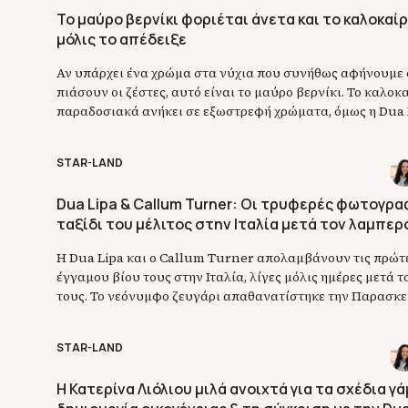
Το μαύρο βερνίκι φοριέται άνετα και το καλοκαίρι
μόλις το απέδειξε
Αν υπάρχει ένα χρώμα στα νύχια που συνήθως αφήνουμε 
πιάσουν οι ζέστες, αυτό είναι το μαύρο βερνίκι. Το καλοκα
παραδοσιακά ανήκει σε εξωστρεφή χρώματα, όμως η Dua L
ότι ένα glossy μαύρο μανικιούρ μπορεί να δείχνει εξίσου 
πολύ πιο cool. Λίγες ημέρες μετά τον μήνα του μέλιτος […]
STAR-LAND
Dua Lipa & Callum Turner: Οι τρυφερές φωτογρα
ταξίδι του μέλιτος στην Ιταλία μετά τον λαμπερ
Η Dua Lipa και ο Callum Turner απολαμβάνουν τις πρώτε
έγγαμου βίου τους στην Ιταλία, λίγες μόλις ημέρες μετά 
τους. Το νεόνυμφο ζευγάρι απαθανατίστηκε την Παρασκευ
τρυφερές στιγμές κατά τη διάρκεια των διακοπών του, 
αγκαλιές και φιλιά στα καταγάλανα νερά της ακτής Amalfi
STAR-LAND
φωτογραφίες που δημοσιεύθηκαν, […]
Η Κατερίνα Λιόλιου μιλά ανοιχτά για τα σχέδια γά