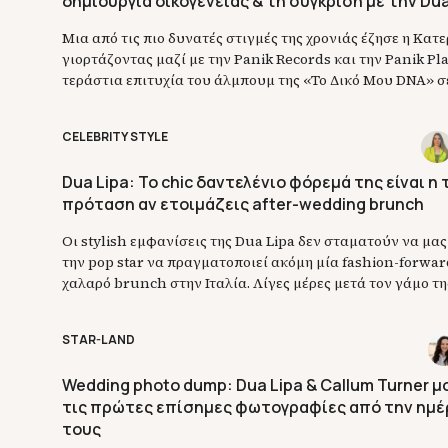
δημιουργία οικογένειας & τη σύγκριση με την Dua
Μια από τις πιο δυνατές στιγμές της χρονιάς έζησε η Κατε
γιορτάζοντας μαζί με την Panik Records και την Panik Pl
τεράστια επιτυχία του άλμπουμ της «Το Δικό Μου DNA» σ
event γεμάτο πρόσωπα της showbiz και μουσική λάμψη. 
σημειώσει εντυπωσιακές επιδόσεις με πάνω από 148 εκα
CELEBRITY STYLE
streaming points, […]
Dua Lipa: Το chic δαντελένιο φόρεμά της είναι η 
πρόταση αν ετοιμάζεις after-wedding brunch
Οι stylish εμφανίσεις της Dua Lipa δεν σταματούν να μας
την pop star να πραγματοποιεί ακόμη μία fashion-forwa
χαλαρό brunch στην Ιταλία. Λίγες μέρες μετά τον γάμο τη
Callum Turner και το party που ακολούθησε στο ειδυλλι
τραγουδίστρια παρουσίασε ένα beachy-chic look, που έρχ
STAR-LAND
προστεθεί […]
Wedding photo dump: Dua Lipa & Callum Turner 
τις πρώτες επίσημες φωτογραφίες από την ημέ
τους