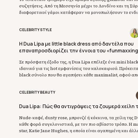
συζητήσεις. Από τη Μεσσηνία μέχρι το Λονδίνο και τη Σύρο
διαφορετικοί γάμοι κατάφεραν να μονοπωλήσουν το ενδ
social media και των lifestyle συζητήσεων. Η Αμαλία Κω
Lipa και η Μελία Κράιλινγκ έζησαν τις πιο ξεχωριστές στι
CELEBRITY STYLE
τους, η καθεμία με τον […]
Η Dua Lipa με little black dress από δαντέλα που
επαναπροσδιορίζει την έννοια του «funmaxxin
Σε πρόσφατη έξοδο της, η Dua Lipa επέλεξε ένα mini black
ιδανικό για τις hot εμφανίσεις του καλοκαιριού. Πρόκειται
black σύνολο που θα αγαπήσει κάθε maximalist, αφού απ
ολοκληρωτικά από δαντέλα. Το τολμηρό full-lace look τη
H διάσημη τραγουδίστρια επέλεξε ένα custom μαύρο φόρ
CELEBRITY BEAUTY
ιταλικό brand GCDS, […]
Dua Lipa: Πώς θα αντιγράψεις τα ζουμερά χείλη 
Nude-καφέ, dusty rose, μπρονζέ ή κόκκινα, τα χείλη της D
κάθε φορά συγκλονιστικά, με τον πιο αβίαστο τρόπο. Η ma
star, Katie Jane Hughes, η οποία είναι αγαπημένη και άλλ
όπως η Lily Allen και η Hailey Bieber, ανέβασε πρόσφατα