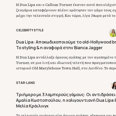
Η Dua Lipa και ο Callum Turner έκαναν αυτό που ελάχιστ
ζευγάρια καταφέρνουν πλέον: κράτησαν τον γάμο τους σ
μέχρι την τελευταία στιγμή. Και τώρα, λίγα 24ωρα μετά το
do», αποφάσισαν να μοιραστούν με τον κόσμο τις πρώτες
φωτογραφίες από τη μέρα που άλλαξε για πάντα τη ζωή το
CELEBRITY STYLE
Dua Lipa: Αποκωδικοποιούμε το old-Hollywood bri
Το styling & η αναφορά στην Bianca Jagger
Η Dua Lipa αντάλλαξε όρκους αγάπης με τον αγαπημένο 
Turner, σε μια λιτή και ιδιωτική τελετή που πραγματοποι
ιστορικό Old Marylebone Town Hall, στο Λονδίνο. Το πε
Σαββατοκύριακο και σε έναν γάμο-έκπληξη, που κανείς δ
πραγματοποιηθεί αυτή την περίοδο, το ζευγάρι απαθανατ
STAR-LAND
κατεβαίνει τα σκαλιά του δημαρχείου πιασμένο χέρι-χέρι. 
Τριήμερο με 3 λαμπερούς γάμους: Οι αντιδράσεις
Αμαλία Κωστοπούλου, η χολιγουντιανή Dua Lipa 
Μελία Κράιλινγκ
Το τελευταίο τριήμερο είχε άρωμα αγάπης, glamour και π