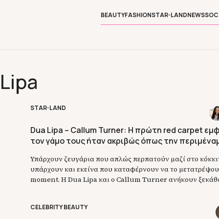
BEAUTY
FASHION
STAR-LAND
NEWS
SOC
 Lipa
STAR-LAND
Dua Lipa – Callum Turner: Η πρώτη red carpet εμ
τον γάμο τους ήταν ακριβώς όπως την περιμένα
Υπάρχουν ζευγάρια που απλώς περπατούν μαζί στο κόκκιν
υπάρχουν και εκείνα που καταφέρνουν να το μετατρέψου
moment. Η Dua Lipa και ο Callum Turner ανήκουν ξεκάθ
κατηγορία. Το βράδυ της Δευτέρας 3 Αυγούστου, το ζευγά
πραγματοποίησε την πρώτη του red carpet εμφάνιση μετά
CELEBRITY BEAUTY
στην πρεμιέρα της […]