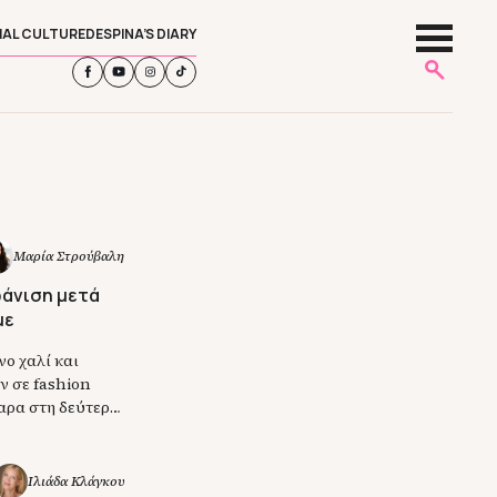
IAL CULTURE
DESPINA’S DIARY
Μαρία Στρούβαλη
φάνιση μετά
με
ο χαλί και
ν σε fashion
αρα στη δεύτερη
ρι
 τον γάμο του,
Ιλιάδα Κλάγκου