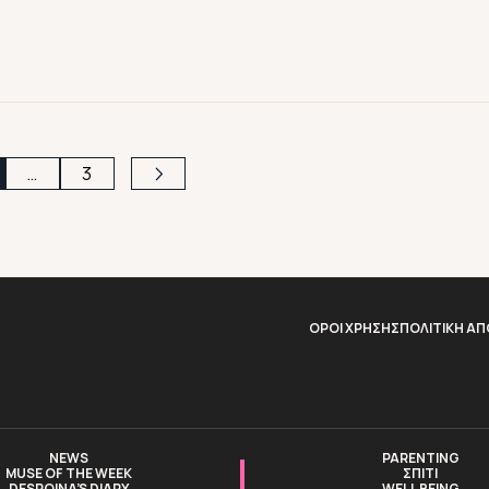
λογαριασμό της στο Instagram όπου εξηγεί βήμα […]
…
3
ΟΡΟΙ ΧΡΗΣΗΣ
ΠΟΛΙΤΙΚΗ Α
NEWS
PARENTING
MUSE OF THE WEEK
ΣΠΙΤΙ
DESPOINA’S DIARY
WELL BEING