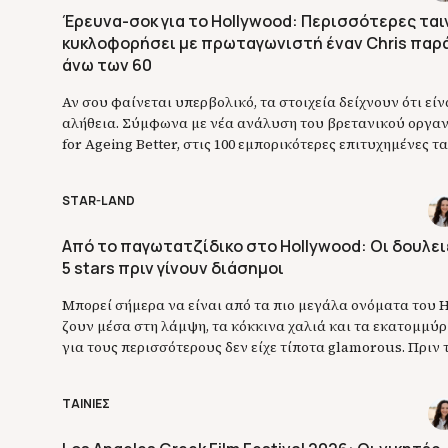
Έρευνα-σοκ για το Hollywood: Περισσότερες ται
κυκλοφορήσει με πρωταγωνιστή έναν Chris παρά
άνω των 60
Αν σου φαίνεται υπερβολικό, τα στοιχεία δείχνουν ότι είν
αλήθεια. Σύμφωνα με νέα ανάλυση του βρετανικού οργα
for Ageing Better, στις 100 εμπορικότερες επιτυχημένες τ
2023, 2024 και 2025 υπήρξαν περισσότερες ταινίες με πρω
κάποιον ηθοποιό που λεγόταν… Chris, παρά ταινίες με γυ
STAR-LAND
πρωταγωνίστρια άνω των 60 ετών. Ναι, καλά διάβασες. Έξι
Από το παγωτατζίδικο στο Hollywood: Οι δουλει
5 stars πριν γίνουν διάσημοι
Μπορεί σήμερα να είναι από τα πιο μεγάλα ονόματα του 
ζουν μέσα στη λάμψη, τα κόκκινα χαλιά και τα εκατομμύρ
για τους περισσότερους δεν είχε τίποτα glamorous. Πριν τι
ταινίες-σταθμούς και τη φήμη που ξεπέρασε τα όρια του π
κάνει δουλειές απλές, καθημερινές — άλλες δύσκολες, άλλ
ΤΑΙΝΙΕΣ