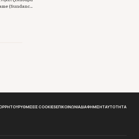
Frame (Sundance
νοθεσία στις 100
λότερο ποσοστό
ΠΟΡΡΗΤΟΥ
ΡΥΘΜΙΣΕΙΣ COOKIES
ΕΠΙΚΟΙΝΩΝΙΑ
ΔΙΑΦΗΜΙΣΗ
TAYTOTHTA