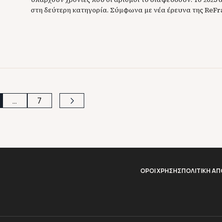
στη δεύτερη κατηγορία. Σύμφωνα με νέα έρευνα της Re
Institute & Women in Film), η παρουσία γυναικών στη σκη
πιο εμπορικές ταινίες της χρονιάς έπεσε στις 11, το χαμη
των […]
…
7
ΟΡΟΙ ΧΡΗΣΗΣ
ΠΟΛΙΤΙΚΗ Α