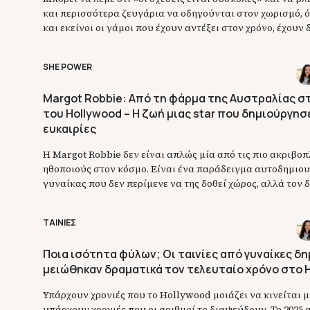
και περισσότερα ζευγάρια να οδηγούνται στον χωρισμό,
και εκείνοι οι γάμοι που έχουν αντέξει στον χρόνο, έχουν 
μας έχουν αποδείξει ότι ο έρωτας μπορεί να κρατήσει για
φυσικά, για τα 10 πιο διάσημα ζευγάρια του Hollywood πο
SHE POWER
Margot Robbie: Από τη φάρμα της Αυστραλίας σ
του Hollywood – Η ζωή μιας star που δημιούργησε
ευκαιρίες
Η Margot Robbie δεν είναι απλώς μία από τις πιο ακριβο
ηθοποιούς στον κόσμο. Είναι ένα παράδειγμα αυτοδημιου
γυναίκας που δεν περίμενε να της δοθεί χώρος, αλλά τον 
επιμονή, ρίσκο και απόλυτη πίστη στον εαυτό της, έφτιαξ
που δεν της χαρίστηκε ποτέ. Η οικογένεια που της έμαθε τι
ΤΑΙΝΙΕΣ
Ποια ισότητα φύλων; Οι ταινίες από γυναίκες δ
μειώθηκαν δραματικά τον τελευταίο χρόνο στο 
Υπάρχουν χρονιές που το Hollywood μοιάζει να κινείται 
υπάρχουν χρονιές που οι αριθμοί το διαψεύδουν. Το 2025