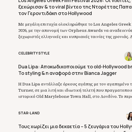
Los Angeles Greek Film Festival 2026: Οι νικητές,
ξεχώρισαν & το viral βίντεο της Ντορέττας Παπ
τον Γεροντιδάκη στο Hollywood
Με μεγάλη επιτυχία ολοκληρώθηκε το Los Angeles Greek F
2026, με την απονομή των Orpheus Awards να αναδεικνύει
ξεχωριστές ελληνικές και κυπριακές ταινίες της χρονιάς. 
ηθοποιοί από Ελλάδα, Κύπρο και διασπορά βρέθηκαν στο 
λαμπερής βραδιάς στο Hollywood. Βραβείο Καλύτερης Τα
CELEBRITY STYLE
To Me» Το βραβείο Καλύτερης Ταινίας […]
Dua Lipa: Αποκωδικοποιούμε το old-Hollywood bri
Το styling & η αναφορά στην Bianca Jagger
Η Dua Lipa αντάλλαξε όρκους αγάπης με τον αγαπημένο 
Turner, σε μια λιτή και ιδιωτική τελετή που πραγματοποι
ιστορικό Old Marylebone Town Hall, στο Λονδίνο. Το πε
Σαββατοκύριακο και σε έναν γάμο-έκπληξη, που κανείς δ
πραγματοποιηθεί αυτή την περίοδο, το ζευγάρι απαθανατ
STAR-LAND
κατεβαίνει τα σκαλιά του δημαρχείου πιασμένο χέρι-χέρι. 
Τους χωρίζει μια δεκαετία – 5 ζευγάρια του Hol