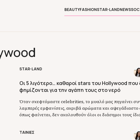
BEAUTY
FASHION
STAR-LAND
NEWS
SOC
llywood
STAR-LAND
Οι 5 λιγότερο… καθαροί stars του Hollywood που
φημίζονται για την αγάπη τους στο νερό
Όταν σκεφτόμαστε celebrities, το μυαλό μας πηγαίνει σ
λαμπερές εμφανίσεις, ακριβά αρώματα και αψεγάδιαστο σ
όπως φαίνεται, δεν ακολουθούν όλοι οι διάσημοι τους ίδι
πρόκειται για την προσωπική τους υγιεινή. Μάλιστα, αρκε
μιλήσει ανοιχτά για συνήθειες που έχουν προκαλέσει έκπ
ΤΑΙΝΙΕΣ
τους, αποδεικνύοντας ότι η ζωή πίσω από τα […]