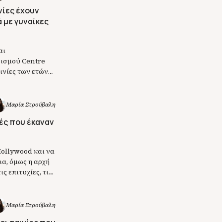
νίες έχουν
 με γυναίκες
αι
νισμού Centre
αινίες των ετών
ταγωνιστή
ναίκα
 από τις […]
Μαρία Στρούβαλη
ές που έκαναν
Hollywood και να
ια, όμως η αρχή
ς επιτυχίες, τις
λανήτη, είχαν
ες […]
Μαρία Στρούβαλη