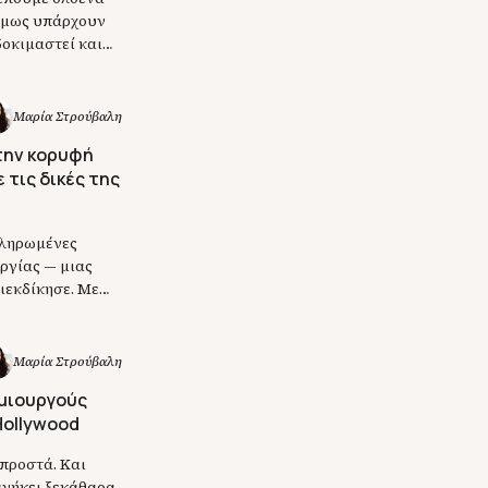
 όμως υπάρχουν
δοκιμαστεί και
 πάντα. Μιλάμε,
υ […]
Μαρία Στρούβαλη
την κορυφή
 τις δικές της
πληρωμένες
ργίας — μιας
διεκδίκησε. Με
ε μια καριέρα
 σημαίνει […]
Μαρία Στρούβαλη
ημιουργούς
Hollywood
μπροστά. Και
 ανήκει ξεκάθαρα