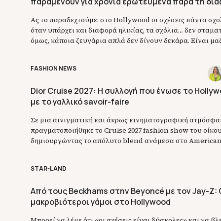
παραμένουν για χρόνια ερωτευμένα παρά τη δια
Ας το παραδεχτούμε: στο Hollywood οι σχέσεις πάντα σχο
όταν υπάρχει και διαφορά ηλικίας, τα σχόλια… δεν σταματ
όμως, κάποια ζευγάρια απλά δεν δίνουν δεκάρα. Είναι μαζί
ερωτευμένα και συνεχίζουν τη ζωή τους χωρίς να τους νο
«πρέπει» και τα στερεότυπα. Γιατί στο τέλος της ημέρας, δ
FASHION NEWS
πόσα […]
Dior Cruise 2027: Η συλλογή που ένωσε το Holly
με το γαλλικό savoir-faire
Σε μια αινιγματική και άκρως κινηματογραφική ατμόσφα
πραγματοποιήθηκε το Cruise 2027 fashion show του οίκου
δημιουργώντας το απόλυτο blend ανάμεσα στο American
γαλλικό savoir-faire. Ο creative director Jonathan And
την πρώτη του Cruise συλλογή, μεταμορφώνοντας το Co
STAR-LAND
Art του Los Angeles σε ένα σκηνικό γεμάτο ομίχλη, λάμψη 
Από τους Beckhams στην Beyoncé με τον Jay-Z: 
μακροβιότεροι γάμοι στο Hollywood
Μπορεί να λέμε ότι «οι σχέσεις είναι δύσκολες» και να β