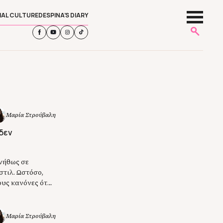
IAL CULTURE
DESPINA’S DIARY
Μαρία Στρούβαλη
 δεν
υνήθως σε
τιλ. Ωστόσο,
ους κανόνες όταν
τοί έχουν
ληξη στους fans
Μαρία Στρούβαλη