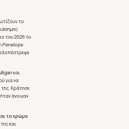
φωτίζουν το
διάσημης
ιο του 2026 το
 η Penelope
ετά επέστρεψε
lligan και
ρύ για να
 της. Κράτησε
, ήταν άνοιγαν
αι το χρώμα
της και