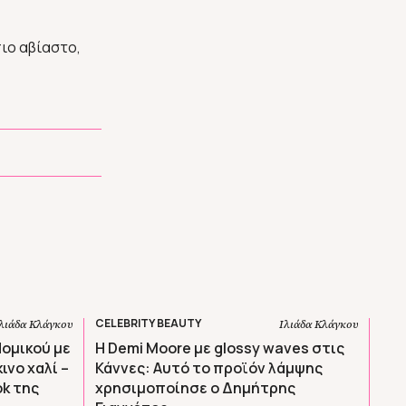
πιο αβίαστο,
CELEBRITY BEAUTY
λιάδα Κλάγκου
Ιλιάδα Κλάγκου
Νομικού με
Η Demi Moore με glossy waves στις
ινο χαλί –
Κάννες: Aυτό το προϊόν λάμψης
ok της
χρησιμοποίησε ο Δημήτρης