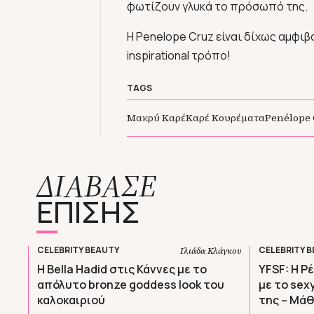
φωτίζουν γλυκά το πρόσωπό της.
Η Penelope Cruz είναι δίχως αμφιβο
inspirational τρόπο!
TAGS
Μακρύ Καρέ
Καρέ Κουρέματα
Penélope
ΔΙΑΒΑΣΕ
ΕΠΙΣΗΣ
CELEBRITY BEAUTY
CELEBRITY 
Ιλιάδα Κλάγκου
Η Bella Hadid στις Κάννες με το
YFSF: H 
απόλυτο bronze goddess look του
με το sex
καλοκαιριού
της – Mάθ