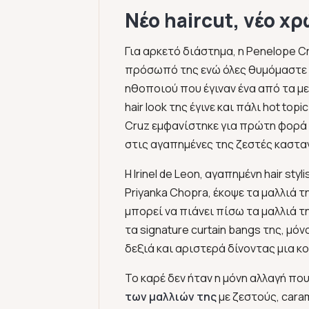
Νέο haircut, νέο χ
Για αρκετό διάστημα, η Penelope C
πρόσωπό της ενώ όλες θυμόμαστε τ
ηθοποιού που έγιναν ένα από τα με
hair look της έγινε και πάλι hot top
Cruz εμφανίστηκε για πρώτη φορά 
στις αγαπημένες της ζεστές καστα
Η Irinel de Leon, αγαπημένη hair sty
Priyanka Chopra, έκοψε τα μαλλιά 
μπορεί να πιάνει πίσω τα μαλλιά τ
τα signature curtain bangs της, μόν
δεξιά και αριστερά δίνοντας μια κ
Το καρέ δεν ήταν η μόνη αλλαγή που
των μαλλιών της
με ζεστούς, cara