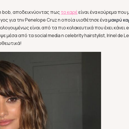
am bob, αποδεικνύοντας πως
το καρέ
είναι ένα κούρεμα που 
λόγος για την Penelope Cruz η οποία υιοθέτησε ένα
μακρύ κα
ομολογουμένως είναι από τα πιο κολακευτικά που έχει κάνει e
έσα από τα social media η celebrity hairstylist, Irinel de L
ποθεωτικά!