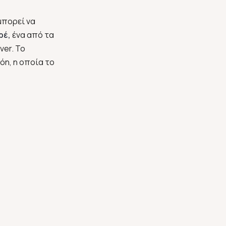
μπορεί να
ρέ
,
ένα από τα
ver. Το
eón, η οποία το