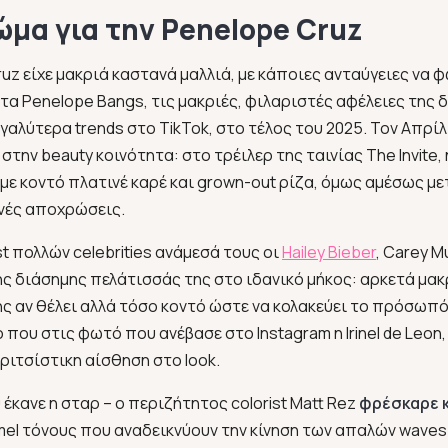
ρώμα για την Penelope Cruz
ruz είχε μακριά καστανά μαλλιά, με κάποιες ανταύγειες να 
α Penelope Bangs, τις μακριές, φιλαριστές αφέλειες της 
γαλύτερα trends στο TikTok, στο τέλος του 2025. Τον Απρίλ
ic στην beauty κοινότητα: στο τρέιλερ της ταινίας The Invite,
με κοντό πλατινέ καρέ και grown-out ρίζα, όμως αμέσως μ
νές αποχρώσεις.
list πολλών celebrities ανάμεσά τους οι
Hailey Bieber
, Carey Mu
της διάσημης πελάτισσάς της στο ιδανικό μήκος: αρκετά μακ
ης αν θέλει αλλά τόσο κοντό ώστε να κολακεύει το πρόσωπό
ο που στις φωτό που ανέβασε στο Instagram η Irinel de Leon
οριτσίστικη αίσθηση στο look.
 έκανε η σταρ – ο περιζήτητος colorist Matt Rez
φρέσκαρε κ
mel τόνους που αναδεικνύουν την κίνηση των απαλών waves 