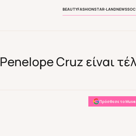
BEAUTY
FASHION
STAR-LAND
NEWS
SOC
Penelope Cruz είναι τέ
Πρόσθεσε το Muse.