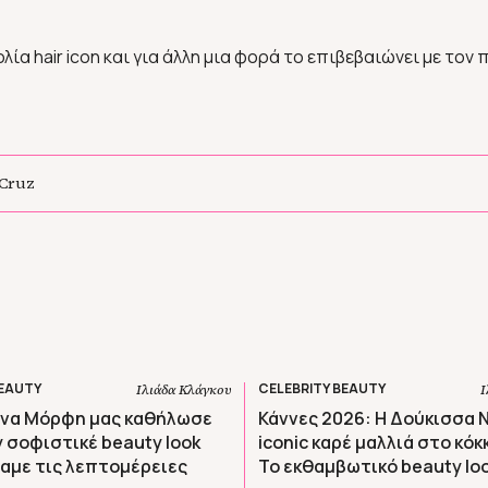
λία hair icon και για άλλη μια φορά το επιβεβαιώνει με τον 
 Cruz
BEAUTY
CELEBRITY BEAUTY
Ιλιάδα Κλάγκου
Ι
Ρένα Μόρφη μας καθήλωσε
Κάννες 2026: Η Δούκισσα 
y σοφιστικέ beauty look
iconic καρέ μαλλιά στο κόκκ
αμε τις λεπτομέρειες
Το εκθαμβωτικό beauty lo