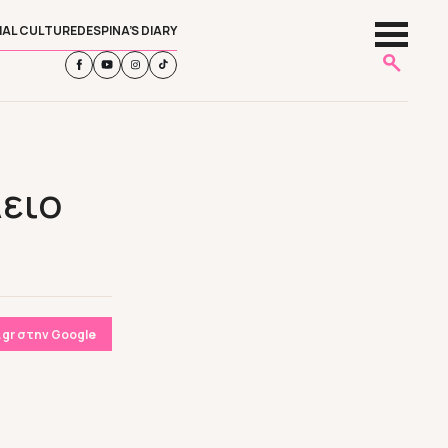
IAL CULTURE
DESPINA’S DIARY
λειο
gr στην Google