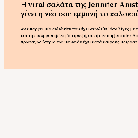
Η viral σαλάτα της Jennifer Anis
γίνει η νέα σου εμμονή το καλοκαί
Αν υπάρχει μία celebrity που έχει συνδεθεί όσο λίγες με 
και την ισορροπημένη διατροφή, αυτή είναι η Jennifer An
πρωταγωνίστρια των Friends έχει κατά καιρούς μοιραστ
από την καθημερινότητά της, αλλά μία σαλάτα έχει κατα
γίνει viral και να αποκτήσει φανατικό κοινό, καθώς φημο
είναι μία από τις σαλάτες […]