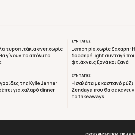
ΣΥΝΤΑΓΕΣ
λα τυροπιτάκια ever χωρίς
Lemon pie χωρίς ζάχαρη: Η
θα γίνουν το απόλυτο
δροσερή light συνταγή πο
k
φτιάχνεις ξανά και ξανά
ΣΥΝΤΑΓΕΣ
 γαρίδες της Kylie Jenner
Η σαλάτα με καστανό ρύζι
πρέπει για χαλαρό dinner
Zendaya που θα σε κάνει ν
τα takeaways
ΟΡΟΙ ΧΡΗΣΗΣ
ΠΟΛΙΤΙΚΗ Α