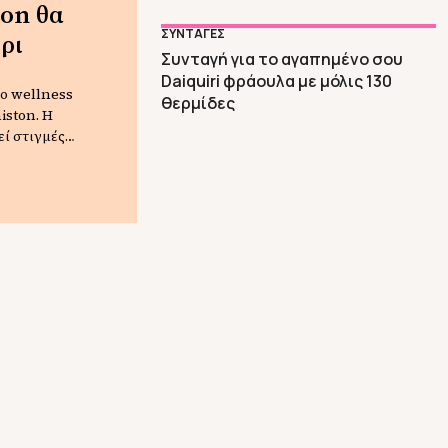
ton θα
ΣΥΝΤΑΓΕΣ
ρι
Συνταγή για το αγαπημένο σου
Daiquiri φράουλα με μόλις 130
το wellness
θερμίδες
iston. Η
εί στιγμές
φέρει να
λογείται ότι