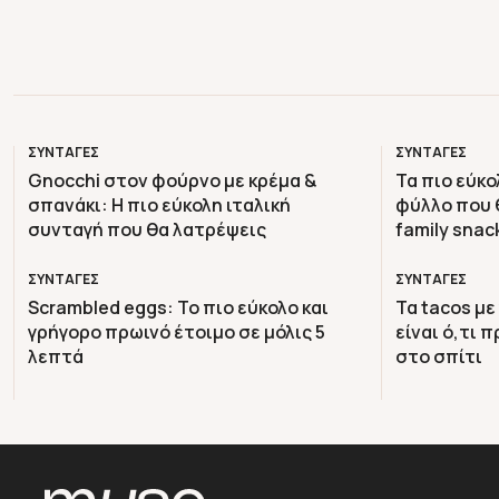
ΣΥΝΤΑΓΕΣ
ΣΥΝΤΑΓΕΣ
Gnocchi στον φούρνο με κρέμα &
Τα πιο εύκο
σπανάκι: Η πιο εύκολη ιταλική
φύλλο που 
συνταγή που θα λατρέψεις
family snac
ΣΥΝΤΑΓΕΣ
ΣΥΝΤΑΓΕΣ
Scrambled eggs: Το πιο εύκολο και
Τα tacos με
γρήγορο πρωινό έτοιμο σε μόλις 5
είναι ό,τι 
λεπτά
στο σπίτι