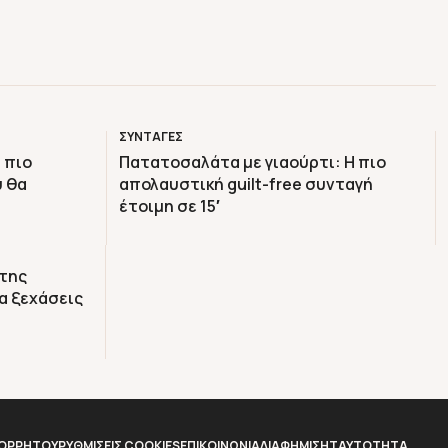
ΣΥΝΤΑΓΕΣ
 πιο
Πατατοσαλάτα με γιαούρτι: Η πιο
υ θα
απολαυστική guilt-free συνταγή
έτοιμη σε 15′
 της
α ξεχάσεις
ΠΟΡΡΗΤΟΥ
ΡΥΘΜΙΣΕΙΣ COOKIES
ΕΠΙΚΟΙΝΩΝΙΑ
ΔΙΑΦΗΜΙΣΗ
TAYTOTHTA