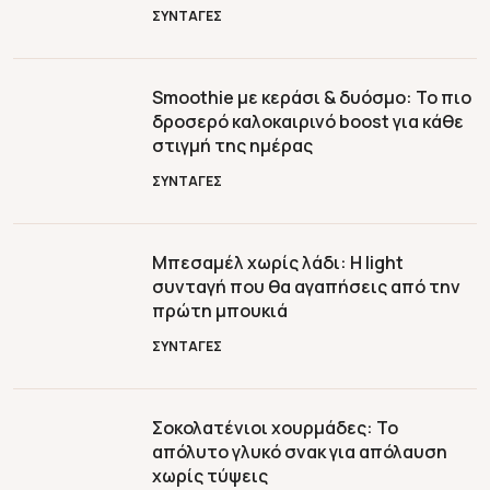
ΣΥΝΤΑΓΕΣ
Smoothie με κεράσι & δυόσμο: Το πιο
δροσερό καλοκαιρινό boost για κάθε
στιγμή της ημέρας
ΣΥΝΤΑΓΕΣ
Μπεσαμέλ χωρίς λάδι: Η light
συνταγή που θα αγαπήσεις από την
πρώτη μπουκιά
ΣΥΝΤΑΓΕΣ
Σοκολατένιοι χουρμάδες: Το
απόλυτο γλυκό σνακ για απόλαυση
χωρίς τύψεις