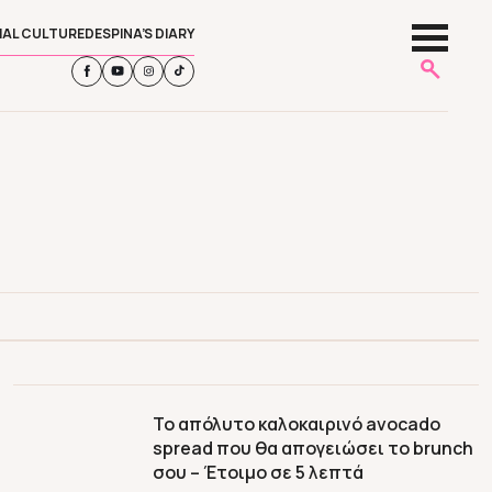
IAL CULTURE
DESPINA’S DIARY
Το απόλυτο καλοκαιρινό avocado
spread που θα απογειώσει το brunch
σου – Έτοιμο σε 5 λεπτά