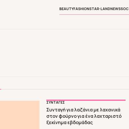
BEAUTY
FASHION
STAR-LAND
NEWS
SOC
ΣΥΝΤΑΓΕΣ
Συνταγή για λαζάνια με λαχανικά
στον φούρνο για ένα λαχταριστό
ξεκίνημα εβδομάδας