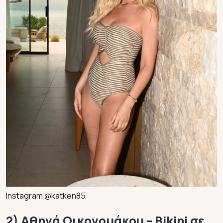
Instagram @katken85
2) Αθηνά Οικονομάκου – Bikini σε