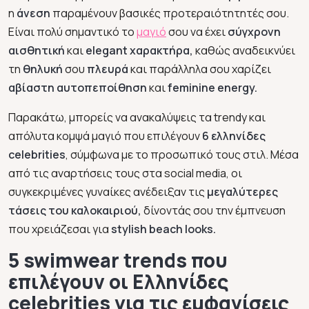
η
άνεση
παραμένουν βασικές προτεραιότητητές σου.
Είναι πολύ σημαντικό το
μαγιό
σου να έχει
σύγχρονη
αισθητική
και
elegant χαρακτήρα,
καθώς αναδεικνύει
τη
θηλυκή
σου
πλευρά
και παράλληλα σου χαρίζει
αβίαστη αυτοπεποίθηση
και
feminine energy.
Παρακάτω, μπορείς να ανακαλύψεις τα trendy και
απόλυτα κομψά μαγιό που επιλέγουν
6 ελληνίδες
celebrities
, σύμφωνα με το προσωπικό τους στιλ. Μέσα
από τις αναρτήσεις τους στα social media, οι
συγκεκριμένες γυναίκες ανέδειξαν τις
μεγαλύτερες
τάσεις του καλοκαιριού,
δίνοντάς σου την έμπνευση
που χρειάζεσαι για
stylish beach looks.
5 swimwear trends που
επιλέγουν οι Ελληνίδες
celebrities για τις εμφανίσεις