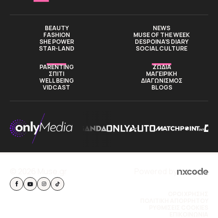
BEAUTY
NEWS
FASHION
MUSE OF THE WEEK
SHE POWER
DESPOINA’S DIARY
STAR-LAND
SOCIAL CULTURE
PARENTING
ΖΩΔΙΑ
ΣΠΙΤΙ
ΜΑΓΕΙΡΙΚΗ
WELL BEING
ΔΙΑΓΩΝΙΣΜΟΣ
VIDCAST
BLOGS
© 2026 Muse.gr
Powered by
ΟΡΟΙ ΧΡΗΣΗΣ
ΠΟΛΙΤΙΚΗ ΑΠΟΡΡΗΤΟΥ
ΡΥΘΜΙΣΕΙΣ COOKIES
ΕΠΙΚΟΙΝΩΝΙΑ