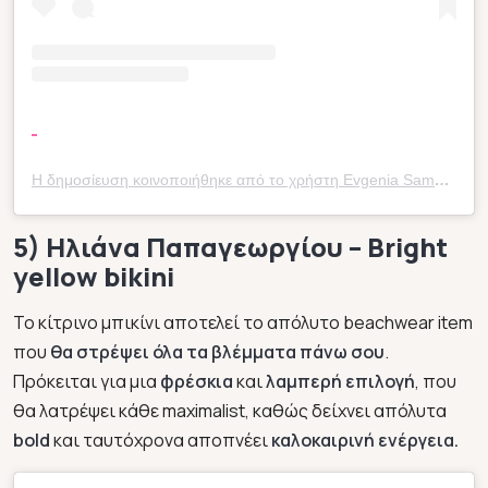
Η δημοσίευση κοινοποιήθηκε από το χρήστη Evgenia Samara (@eugeniasamara)
5) Ηλιάνα Παπαγεωργίου – Bright
yellow bikini
Το κίτρινο μπικίνι αποτελεί το απόλυτο beachwear item
που
θα στρέψει όλα τα βλέμματα πάνω σου
.
Πρόκειται για μια
φρέσκια
και
λαμπερή επιλογή
, που
θα λατρέψει κάθε maximalist, καθώς δείχνει απόλυτα
bold
και ταυτόχρονα αποπνέει
καλοκαιρινή ενέργεια.