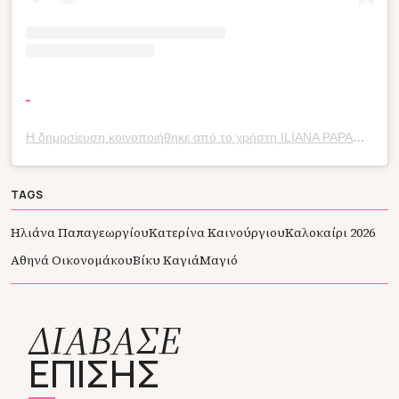
Η δημοσίευση κοινοποιήθηκε από το χρήστη ILIANA PAPAGEORGIOU (@ilianapapageorgiou)
TAGS
Ηλιάνα Παπαγεωργίου
Κατερίνα Καινούργιου
Καλοκαίρι 2026
Αθηνά Οικονομάκου
Βίκυ Καγιά
Μαγιό
ΔΙΑΒΑΣΕ
ΕΠΙΣΗΣ