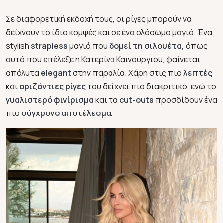
Σε διαφορετική εκδοχή τους, οι ρίγες μπορούν να
δείχνουν το ίδιο κομψές και σε ένα ολόσωμο μαγιό. Ένα
stylish
strapless
μαγιό που
δομεί τη σιλουέτα,
όπως
αυτό που επέλεξε η Κατερίνα Καινούργιου, φαίνεται
απόλυτα
elegant
στην παραλία. Χάρη στις πιο
λεπτές
και
οριζόντιες ρίγες
του δείχνει πιο διακριτικό, ενώ το
γυαλιστερό φινίρισμα
και τα
cut-outs
προσδίδουν ένα
πιο
σύγχρονο αποτέλεσμα.