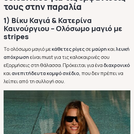
τους στην παραλία
1) Βίκυ Καγιά & Κατερίνα
Καινούργιου – Ολόσωμο μαγιό με
stripes
Το ολόσωμο μαγιό με
κάθετες ρίγες
σε
μαύρη
και
λευκή
απόχρωση
είναι must για τις καλοκαιρινές σου
εξορμήσεις στη θάλασσα. Πρόκειται για ένα
διαχρονικό
και
ανεπιτήδευτα κομψό σχέδιο,
που δεν πρέπει να
λείπει από τη συλλογή σου.