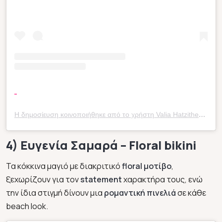
Η δημοσίευση κοινοποιήθηκε από το χρήστη Valia Hatzitheodwrou (@valiahtz_)
4) Ευγενία Σαμαρά – Floral bikini
Τα κόκκινα μαγιό με διακριτικό
floral μοτίβο
,
ξεχωρίζουν για τον
statement
χαρακτήρα τους, ενώ
την ίδια στιγμή δίνουν μια
ρομαντική πινελιά
σε κάθε
beach look.