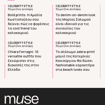
CELEBRITY STYLE
CELEBRITY STYLE
Τζωρτζίνα Δουλάμη
Τζωρτζίνα Δουλάμη
Bold prints: Η Αμαλία
Το denim-on-denim look
Κωστοπούλου σου
της Μαρίας Σολωμού
δείχνει πώς να φορέσεις
είναι ιδανικό για τις
το cool trend του
συναυλίες του
καλοκαιριού
καλοκαιριού
CELEBRITY STYLE
CELEBRITY STYLE
Τζωρτζίνα Δουλάμη
Τζωρτζίνα Δουλάμη
Chiara Ferragni: 10
Το ολόσωμο zebra-print
versatile outfits που
μαγιό της Κατερίνας
ξεχώρισαν στις
Καινούργιου θα δώσει
διακοπές της στην
fashionable χαρακτήρα
Ελλάδα
στα beach looks σου