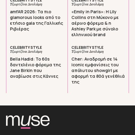
CELEBRITY STYLE
CELEBRITY STYLE
Τζωρτζίνα Δουλάμη
Τζωρτζίνα Δουλάμη
amfAR 2026: Τα πιο
«Emily in Paris»: Η Lily
glamorous looks από το
Collins στη Μύκονο με
ετήσιο gala της Γαλλικής
αέρινο φόρεμα & η
Ριβιέρας
Ashley Park με σύνολο
ελληνικού brand
CELEBRITY STYLE
CELEBRITY STYLE
Τζωρτζίνα Δουλάμη
Τζωρτζίνα Δουλάμη
Bella Hadid: Το 60s
Cher: Αναδρομή σε 14
δαντελένιο φόρεμα της
iconic εμφανίσεις του
Jane Birkin που
απόλυτου showgirl με
αναβίωσε στις Κάννες
αφορμή τα 80ά γενέθλιά
της