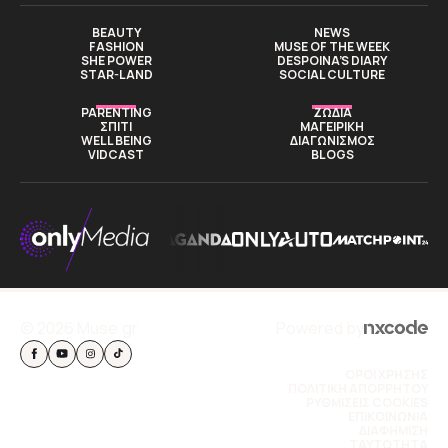
BEAUTY
NEWS
FASHION
MUSE OF THE WEEK
SHE POWER
DESPOINA’S DIARY
STAR-LAND
SOCIAL CULTURE
PARENTING
ΖΩΔΙΑ
ΣΠΙΤΙ
ΜΑΓΕΙΡΙΚΗ
WELL BEING
ΔΙΑΓΩΝΙΣΜΟΣ
VIDCAST
BLOGS
© 2026 Muse.gr
Powered by
ΟΡΟΙ ΧΡΗΣΗΣ
ΠΟΛΙΤΙΚΗ ΑΠΟΡΡΗΤΟΥ
ΡΥΘΜΙΣΕΙΣ COOKIES
ΕΠΙΚΟΙΝΩΝΙΑ
ΔΙΑΦΗΜΙΣΗ
TAYTOTHTA