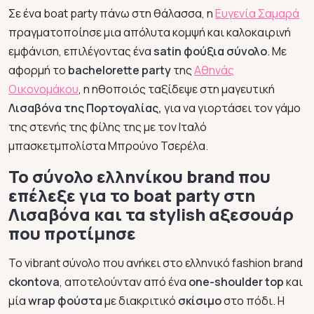
Σε ένα boat party πάνω στη θάλασσα, η
Ευγενία Σαμαρά
πραγματοποίησε μια απόλυτα κομψή και καλοκαιρινή
εμφάνιση, επιλέγοντας ένα
satin φούξια σύνολο
. Με
αφορμή το
bachelorette party
της
Αθηνάς
Οικονομάκου
, η ηθοποιός ταξίδεψε στη μαγευτική
Λισαβόνα της Πορτογαλίας,
για να γιορτάσει τον γάμο
της στενής της φίλης της με τον Ιταλό
μπασκετμπολίστα Μπρούνο Τσερέλα.
Το σύνολο ελληνίκου brand που
επέλεξε για το boat party στη
Λισαβόνα και τα stylish αξεσουάρ
που προτίμησε
Το vibrant σύνολο που ανήκει στο ελληνικό fashion brand
ckontova
, αποτελούνταν από ένα
one-shoulder top
και
μία
wrap φούστα
με διακριτικό
σκίσιμο
στο πόδι. Η