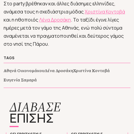
Στο party βρέθηκαν και άλλες διάσημες ελληνίδες,
ανάμεσα τους η σχεδιάστρια μόδας
Χριστίνα Κοντοβά
και η ηθοποιός
Λένα Δροσάκη
. Το ταξίδι έγινε λίγες
ημέρες μετά τον γάμο της Αθηνάς, ενώ πολύ σύντομα
αναμένεται να πραγματοποιηθεί και δεύτερος γάμος
στο νησί της Πάρου.
TAGS
Αθηνά Οικονομάκου
Λένα Δροσάκη
Χριστίνα Κοντοβά
Ευγενία Σαμαρά
ΔΙΑΒΑΣΕ
ΕΠΙΣΗΣ