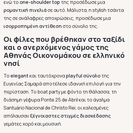
ενώ το
one-shoulder top
της προσέδωσε μια
ρομαντική πινελιά
σε αυτό. Μάλιστα, η stylish τσάντα
της σε ανάλαφρες αποχρώσεις, προσέδωσε μια
ισορροπημένη αντίθεση
στο σύνολο της.
Οι φίλες που βρέθηκαν στο ταξίδι
και ο ανερχόμενος γάμος της
Αθηνάς Οικονομάκου σε ελληνικό
νησί
To
elegant
και ταυτόχρονα
playful σύνολο
της
Ευγενίας Σαμαρά αποτέλεσε ιδανική επιλογή για την
περίσταση. Το boat party με φόντο τη θάλασσα, τη
διάσημη γέφυρα Ponte 25 de Abril και το άγαλμα
Santuário Nacional de Christo Rei, οι καλεσμένες
απόλαυσαν
ξέγνοιαστες στιγμές διασκέδασης
γεμάτες χορό και μουσική.