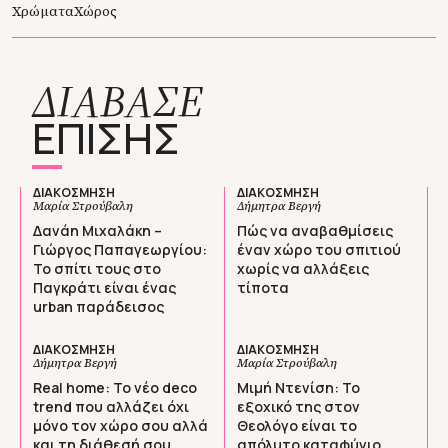
Χρώματα
Χώρος
ΔΙΑΒΑΣΕ
ΕΠΙΣΗΣ
ΔΙΑΚΟΣΜΗΣΗ
ΔΙΑΚΟΣΜΗΣΗ
Μαρία Στρούβαλη
Δήμητρα Βεργή
Δανάη Μιχαλάκη –
Πώς να αναβαθμίσεις
Γιώργος Παπαγεωργίου:
έναν χώρο του σπιτιού
Το σπίτι τους στο
χωρίς να αλλάξεις
Παγκράτι είναι ένας
τίποτα
urban παράδεισος
ΔΙΑΚΟΣΜΗΣΗ
ΔΙΑΚΟΣΜΗΣΗ
Δήμητρα Βεργή
Μαρία Στρούβαλη
Real home: Το νέο deco
Μιμή Ντενίση: Το
trend που αλλάζει όχι
εξοχικό της στον
μόνο τον χώρο σου αλλά
Θεολόγο είναι το
και τη διάθεσή σου
απόλυτο καταφύγιο