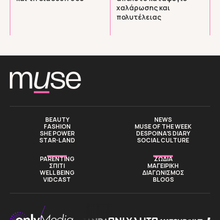
χαλάρωσης και
πολυτέλειας
BEAUTY
NEWS
FASHION
MUSE OF THE WEEK
SHE POWER
DESPOINA’S DIARY
STAR-LAND
SOCIAL CULTURE
PARENTING
ΖΩΔΙΑ
ΣΠΙΤΙ
ΜΑΓΕΙΡΙΚΗ
WELL BEING
ΔΙΑΓΩΝΙΣΜΟΣ
VIDCAST
BLOGS