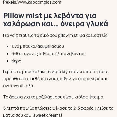
Pexels/www.kaboompics.com
Pillow mist με λεβάντα για
χαλάρωση και… όνειρα γλυκά
Για να φτιάξεις το δικό σου pillow mist, θα χρειαστείς:
Ένα μπουκαλάκι ψεκασμού
6-8 σταγόνες αιθέριο έλαιο λεβάντας
Νερό
Γέμισε το μπουκαλάκι με νερό λίγο πάνω από τη μέση,
πρόσθεσε το αιθέριο έλαιο, ρίξε λίγο ακόμα νερό και
ανακίνησε καλά.
Το άρωμα για το μαξιλάρι σου είναι, κιόλας, έτοιμο.
5 λεπτά πριν ξαπλώσεις ψέκασέ το 2-3 φορές, κλείσε τα
μάτια σου και… sweet dreams!