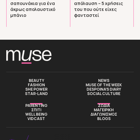
σαπουνάκια για ένα
απόλαυση – 5 χρήσεις
άκρως απολαυστικό
του που ούτε είχες
μπάνιο
φανταστεί
BEAUTY
NEWS
FASHION
MUSE OF THE WEEK
SHE POWER
DESPOINA’S DIARY
STAR-LAND
SOCIAL CULTURE
PARENTING
ΖΩΔΙΑ
ΣΠΙΤΙ
ΜΑΓΕΙΡΙΚΗ
WELL BEING
ΔΙΑΓΩΝΙΣΜΟΣ
VIDCAST
BLOGS