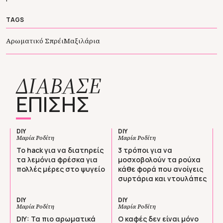
TAGS
Αρωματικό Σπρέι
Μαξιλάρια
ΔΙΑΒΑΣΕ
ΕΠΙΣΗΣ
DIY
DIY
Μαρία Ροδίτη
Μαρία Ροδίτη
Το hack για να διατηρείς
3 τρόποι για να
τα λεμόνια φρέσκα για
μοσχοβολούν τα ρούχα
πολλές μέρες στο ψυγείο
κάθε φορά που ανοίγεις
συρτάρια και ντουλάπες
DIY
DIY
Μαρία Ροδίτη
Μαρία Ροδίτη
DIY: Τα πιο αρωματικά
Ο καφές δεν είναι μόνο