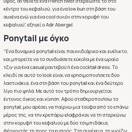
ύψος, αν θέλετε ένα French twist στερεώστε το στο
κέντρο του κεφαλιού, για ένα low bun στη βάση του
αυχένα ενώ για ένα cool σινιόν στην κορυφή του
κεφαλιού”, εξηγεί ο Adir Abergel.
Ponytail με όγκο
“Ένα δυναμικό ponytail είναι παιχνιδιάρικο και ευέλικτο,
και μπορείτε να το συνδυάσετε εύκολα με ένα ωραίο
τζιν για ένα casual ραντεβού ή ένα cocktail dress. Το
κλειδί σε αυτό το look είναι να χρησιμοποιήσετε δύο
λαστιχάκια, ένα στη βάση του ponytail και ένα δεύτερο
λίγο πιο ψηλά. Με αυτό τον τρόπο δημιουργείται
έντονος όγκος και κίνηση. Αφού σταθεροποιήσω το
ponytail, μου αρέσει να παίρνω μια τούφα από το επάνω
μέρος της, να την κρεπάρω ελαφρά και να τη στερεώνω
στην κορυφή του κεφαλιού με δύο τσιμπιδάκια,
φέρνοντάς τη προς τα εμπρός. Στη συνέχεια, τη γυρίζω