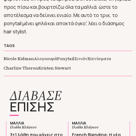
προς πίσω και βουρτσίζω όλα τα μαλλιά, ώστε το
αποτέλεσμα να δείχνει ενιαίο. Με αυτό το τρικ, το
ponytail μένει ψηλά και αποκτά όγκο”, λέει ο διάσημος
hair stylist.
TAGS
Nicole Κidman
Αλογοουρά
Ponytail
Σινιόν
Χτενίσματα
Charlize Theron
Kristen Stewart
ΔΙΑΒΑΣΕ
ΕΠΙΣΗΣ
ΜΑΛΛΙΑ
ΜΑΛΛΙΑ
Ιλιάδα Κλάγκου
Ιλιάδα Κλάγκου
3+1 λάθη που κάνεις στο
French Blending: Η νέα