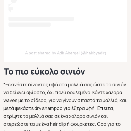
A post shared by Adir Abergel (@hairbyadir)
Το πιο εύκολο σινιόν
“Ξεκινήστε δίνοντας υφή στα μαλλιά σας ώστε το σινιόν
να δείχνει αβίαστο, όχι πολύ δουλεμένο. Κάντε χαλαρά
waves με το σίδερο, για να γίνουν σπαστά τα μαλλιά, και
μετά ψεκάστε dry shampoo για έξτρα υφή. Έπειτα,
στρίψτε τα μαλλιά σας σε ένα χαλαρό σινιόν και
στερεώστε τα με ένα hair clip ή φουρκέτες. Όσο για το