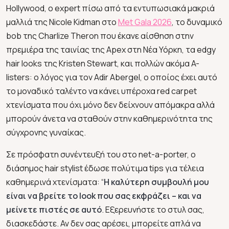
Hollywood, ο expert πίσω από τα εντυπωσιακά μακριά
μαλλιά της Nicole Kidman στο
Met Gala 2026
, το δυναμικό
bob της Charlize Theron που έκανε αίσθηση στην
πρεμιέρα της ταινίας της Apex στη Νέα Υόρκη, τα edgy
hair looks της Kristen Stewart, και πολλών ακόμα A-
listers: ο λόγος για τον Adir Abergel, ο οποίος έχει αυτό
το μοναδικό ταλέντο να κάνει υπέροχα red carpet
χτενίσματα που όχι μόνο δεν δείχνουν απόμακρα αλλά
μπορούν άνετα να σταθούν στην καθημερινότητα της
σύγχρονης γυναίκας.
Σε πρόσφατη συνέντευξή του στο net-a-porter, ο
διάσημος hair stylist έδωσε πολύτιμα tips για τέλεια
καθημερινά χτενίσματα: “
Η καλύτερη συμβουλή μου
είναι να βρείτε το look που σας εκφράζει – και να
μείνετε πιστές σε αυτό
. Εξερευνήστε το στυλ σας,
διασκεδάστε. Αν δεν σας αρέσει, μπορείτε απλά να