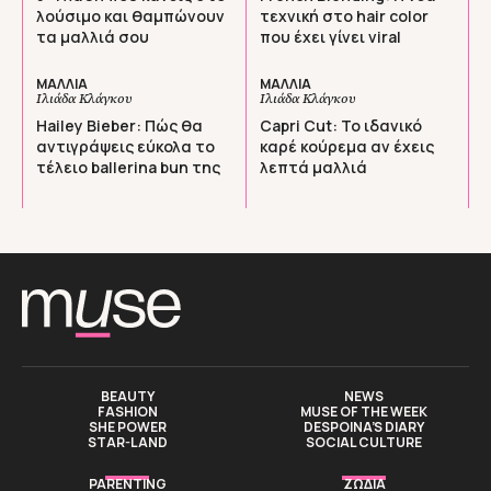
λούσιμο και θαμπώνουν
τεχνική στο hair color
τα μαλλιά σου
που έχει γίνει viral
ΜΑΛΛΙΑ
ΜΑΛΛΙΑ
Ιλιάδα Κλάγκου
Ιλιάδα Κλάγκου
Hailey Bieber: Πώς θα
Capri Cut: Το ιδανικό
αντιγράψεις εύκολα το
καρέ κούρεμα αν έχεις
τέλειο ballerina bun της
λεπτά μαλλιά
BEAUTY
NEWS
FASHION
MUSE OF THE WEEK
SHE POWER
DESPOINA’S DIARY
STAR-LAND
SOCIAL CULTURE
PARENTING
ΖΩΔΙΑ