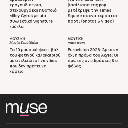
τραγουδίστρια,
βασίλισσα της pop
στιχουργό και ηθοποιό
μετέτρεψε την Times
Miley Cyrus με μία
Square σε ένα τεράστιο
συλλεκτική Signature
πάρτι (photos & video)
κούκλα
ΜΟΥΣΙΚΗ
ΜΟΥΣΙΚΗ
Μαρία Στρούβαλη
muse team
Τα 10 μουσικά φεστιβάλ
Eurovision 2026: Άρεσε ή
του φετινού καλοκαιριού
όχι η πρόβα του Akyla; Οι
με ατελείωτα live vibes
πρώτες αντιδράσεις & ο
που δεν πρέπει να
φόβος
χάσεις