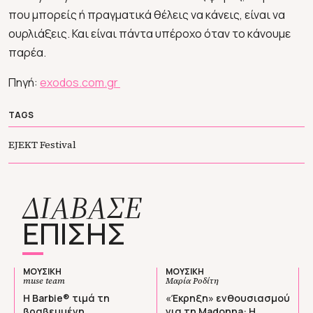
που μπορείς ή πραγματικά θέλεις να κάνεις, είναι να
ουρλιάξεις. Και είναι πάντα υπέροχο όταν το κάνουμε
παρέα.
Πηγή:
exodos.com.gr
TAGS
EJEKT Festival
ΔΙΑΒΑΣΕ
ΕΠΙΣΗΣ
ΜΟΥΣΙΚΗ
ΜΟΥΣΙΚΗ
muse team
Μαρία Ροδίτη
Η Barbie® τιμά τη
«Έκρηξη» ενθουσιασμού
βραβευμένη
για τη Madonna: Η