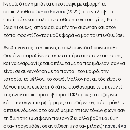
Νερού, όταν η μπάντα επέστρεψε με αφορμή το
επακόλουθο
«Dance Fever»
(2022), σε ένα λάιβ το
οποίο είχε και πάλι την αίσθηση τελετουργίας. Και η
ίδια η Γουέλς, αποδίδει αυτήν την αίσθηση και στον
τόπο, φροντίζοντας κάθε φορά να μας το υπενθυμίσει.
Ανεβαίνοντας στη σκηνή, η καλλιτέχνιδα δείχνει κάθε
φορά να παραδίνεται σε κάτι πέρα από τον εαυτό της
και να εναρμονίζεται απόλυτα με το περιβάλλον, σαν να
είναι σε συνεννόηση με τα πάντα: τον καιρό, την
ιστορία, το μέλλον, το κοινό. Μάλλον και αυτός είναι ο
λόγος που κι εμείς από κάτω, αισθανόμαστε απέναντί
της έναν απόκοσμο σεβασμό. Η Φλόρενς καταφέρνει
κάτι που λίγοι περφόρμερς καταφέρνουν, πόσο μάλλον
απευθυνόμενοι στο κοινό με μια ήπιων τόνων φωνή σαν
τη δική της (μια φωνή που αγγίζει άλλα βάθη και ύψη
όταν τραγουδάει σε αντίθεση με όταν μιλάει):
κάνει ένα