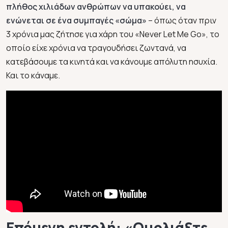
πλήθος χιλιάδων ανθρώπων να υπακούει, να
ενώνεται σε ένα συμπαγές «σώμα»
– όπως όταν πριν
3 χρόνια μας ζήτησε για χάρη του «Never Let Me Go», το
οποίο είχε χρόνια να τραγουδήσει ζωντανά, να
κατεβάσουμε τα κινητά και να κάνουμε απόλυτη ησυχία.
Και το κάναμε.
Επόμενη εντολή: «Ουρλιάξτε