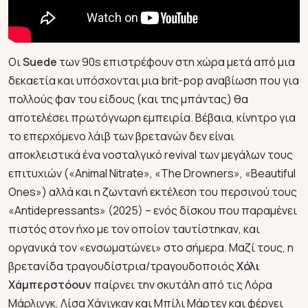
Oι
Suede
των 90s επιστρέφουν στη χώρα μετά από μια
δεκαετία και υπόσχονται μια brit-pop αναβίωση που για
πολλούς φαν του είδους (και της μπάντας) θα
αποτελέσει πρωτόγνωρη εμπειρία. Βέβαια, κίνητρο για
το επερχόμενο λάιβ των βρετανών δεν είναι
αποκλειστικά ένα νοσταλγικό revival των μεγάλων τους
επιτυχιών («Animal Nitrate», «The Drowners», «Beautiful
Ones») αλλά και η ζωντανή εκτέλεση του περσινού τους
«Antidepressants» (2025) – ενός δίσκου που παραμένει
πιστός στον ήχο με τον οποίον ταυτίστηκαν, και
οργανικά τον «ενσωματώνει» στο σήμερα. Μαζί τους, η
βρετανίδα τραγουδίστρια/τραγουδοποιός
Χόλι
Χάμπερστόουν
παίρνει την σκυτάλη από τις Λόρα
Μάρλινγκ, Λίσα Χάνιγκαν και Μπίλι Μάρτεν και φέρνει