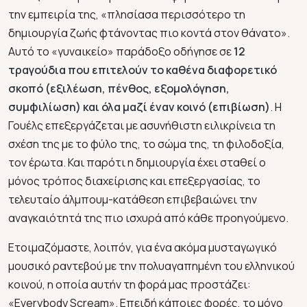
την εμπειρία της, «πλησίασα περισσότερο τη
δημιουργία ζωής φτάνοντας πιο κοντά στον θάνατο».
Αυτό το «γυναικείο» παράδοξο οδήγησε σε
12
τραγούδια που επιτελούν το καθένα διαφορετικό
σκοπό (εξιλέωση, πένθος, εξομολόγηση,
συμφιλίωση) και όλα μαζί έναν κοινό (επιβίωση)
. Η
Γουέλς επεξεργάζεται με ασυνήθιστη ειλικρίνεια τη
σχέση της με το φύλο της, το σώμα της, τη φιλοδοξία,
τον έρωτα. Και παρότι η δημιουργία έχει σταθεί ο
μόνος τρόπος διαχείρισης και επεξεργασίας, το
τελευταίο άλμπουμ-κατάθεση επιβεβαιώνει την
αναγκαιότητά της πιο ισχυρά από κάθε προηγούμενο.
Ετοιμαζόμαστε, λοιπόν, για ένα ακόμα μυσταγωγικό
μουσικό ραντεβού με την πολυαγαπημένη του ελληνικού
κοινού, η οποία αυτήν τη φορά μας προστάζει:
«Everybody Scream». Επειδή κάποιες φορές, το μόνο