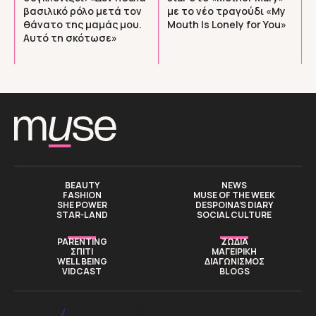
βασιλικό ρόλο μετά τον
με το νέο τραγούδι «My
θάνατο της μαμάς μου.
Mouth Is Lonely for You»
Αυτό τη σκότωσε»
BEAUTY
NEWS
FASHION
MUSE OF THE WEEK
SHE POWER
DESPOINA’S DIARY
STAR-LAND
SOCIAL CULTURE
PARENTING
ΖΩΔΙΑ
ΣΠΙΤΙ
ΜΑΓΕΙΡΙΚΗ
WELL BEING
ΔΙΑΓΩΝΙΣΜΟΣ
VIDCAST
BLOGS