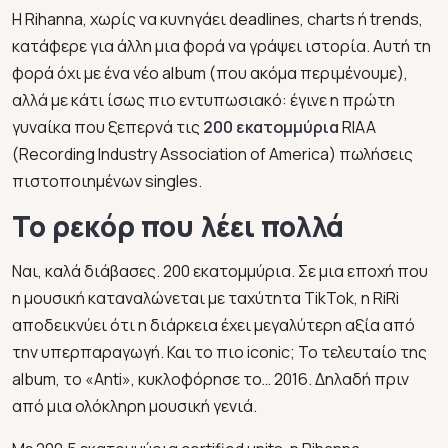
Η Rihanna, χωρίς να κυνηγάει deadlines, charts ή trends,
κατάφερε για άλλη μια φορά να γράψει ιστορία. Αυτή τη
φορά όχι με ένα νέο album (που ακόμα περιμένουμε),
αλλά με κάτι ίσως πιο εντυπωσιακό: έγινε η πρώτη
γυναίκα που ξεπερνά τις
200 εκατομμύρια
RIAA
(Recording Industry Association of America) πωλήσεις
πιστοποιημένων singles.
Το ρεκόρ που λέει πολλά
Ναι, καλά διάβασες. 200 εκατομμύρια. Σε μια εποχή που
η μουσική καταναλώνεται με ταχύτητα TikTok, η RiRi
αποδεικνύει ότι η διάρκεια έχει μεγαλύτερη αξία από
την υπερπαραγωγή. Και το πιο iconic; Το τελευταίο της
album, το
«Anti»
, κυκλοφόρησε το… 2016. Δηλαδή πριν
από μια ολόκληρη μουσική γενιά.