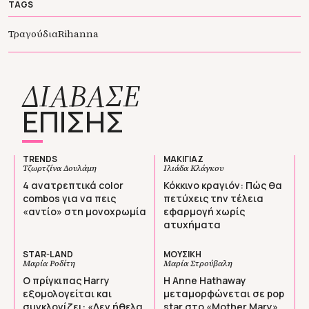
TAGS
Τραγούδια
Rihanna
ΔΙΑΒΑΣΕ
ΕΠΙΣΗΣ
TRENDS
ΜΑΚΙΓΙΑΖ
Τζωρτζίνα Δουλάμη
Ιλιάδα Κλάγκου
4 ανατρεπτικά color
Κόκκινο κραγιόν: Πώς θα
combos για να πεις
πετύχεις την τέλεια
«αντίο» στη μονοχρωμία
εφαρμογή χωρίς
ατυχήματα
STAR-LAND
ΜΟΥΣΙΚΗ
Μαρία Ροδίτη
Μαρία Στρούβαλη
Ο πρίγκιπας Harry
Η Anne Hathaway
εξομολογείται και
μεταμορφώνεται σε pop
συγκλονίζει: «Δεν ήθελα
star στο «Mother Mary»