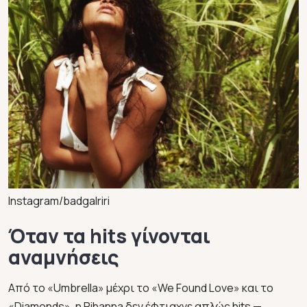
Instagram/badgalriri
Όταν τα hits γίνονται
αναμνήσεις
Από το «Umbrella» μέχρι το «We Found Love» και το
«Diamonds», η Rihanna δεν έφτιαχνε απλώς hits —