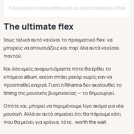
Η δημοσίευση κοινοποιήθηκε από το χρήστη badgalriri (@badgalrir
The ultimate flex
Ίσως τελικά αυτό να είναι το πραγματικό flex: να
μπορείς να απουσιάζεις και παρ’ όλα αυτά να είσαι
παντού.
Και όσο εμείς αναρωτιόμαστε πότε θα έρθει το
επόμενο album, εκείνη σπάει ρεκόρ χωρίς καν να
προσπαθεί ενεργά. Γιατί η Rihanna δεν ακολουθεί το
timing της μουσικής βιομηχανίας — το δημιουργεί.
Οπότε ναι, μπορεί να περιμένουμε λίγο ακόμα για νέα
μουσική. Αλλά αν αυτό σημαίνει ότι θα πάρουμε κάτι
που θα μείνει για χρόνια, τότε… worth the wait.