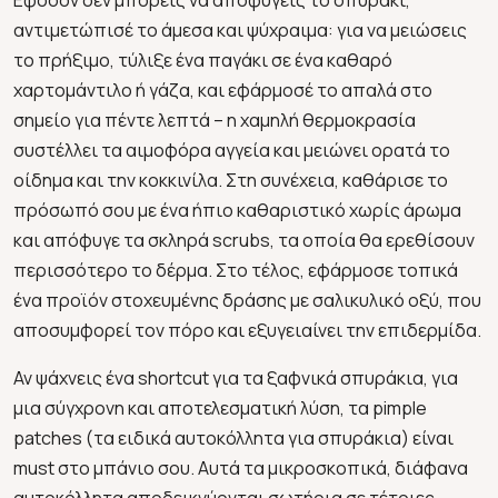
αντιμετώπισέ το άμεσα και ψύχραιμα: για να μειώσεις
το πρήξιμο, τύλιξε ένα παγάκι σε ένα καθαρό
χαρτομάντιλο ή γάζα, και εφάρμοσέ το απαλά στο
σημείο για πέντε λεπτά – η χαμηλή θερμοκρασία
συστέλλει τα αιμοφόρα αγγεία και μειώνει ορατά το
οίδημα και την κοκκινίλα. Στη συνέχεια, καθάρισε το
πρόσωπό σου με ένα ήπιο καθαριστικό χωρίς άρωμα
και απόφυγε τα σκληρά scrubs, τα οποία θα ερεθίσουν
περισσότερο το δέρμα. Στο τέλος, εφάρμοσε τοπικά
ένα προϊόν στοχευμένης δράσης με σαλικυλικό οξύ, που
αποσυμφορεί τον πόρο και εξυγειαίνει την επιδερμίδα.
Αν ψάχνεις ένα shortcut για τα ξαφνικά σπυράκια, για
μια σύγχρονη και αποτελεσματική λύση, τα pimple
patches (τα ειδικά αυτοκόλλητα για σπυράκια) είναι
must στο μπάνιο σου. Αυτά τα μικροσκοπικά, διάφανα
αυτοκόλλητα αποδεικνύονται σωτήρια σε τέτοιες