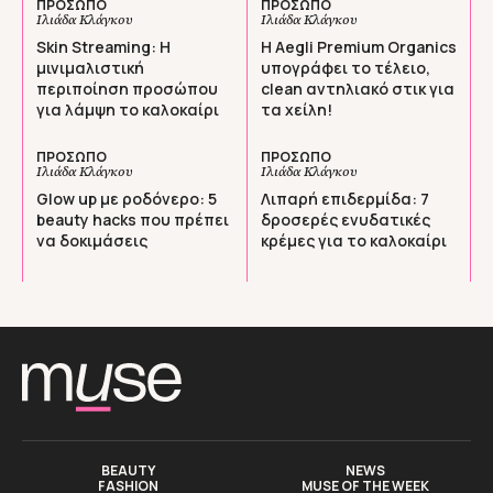
ΠΡΟΣΩΠΟ
ΠΡΟΣΩΠΟ
Ιλιάδα Κλάγκου
Ιλιάδα Κλάγκου
Skin Streaming: Η
H Aegli Premium Organics
μινιμαλιστική
υπογράφει το τέλειο,
περιποίηση προσώπου
clean αντηλιακό στικ για
για λάμψη το καλοκαίρι
τα χείλη!
ΠΡΟΣΩΠΟ
ΠΡΟΣΩΠΟ
Ιλιάδα Κλάγκου
Ιλιάδα Κλάγκου
Glow up με ροδόνερο: 5
Λιπαρή επιδερμίδα: 7
beauty hacks που πρέπει
δροσερές ενυδατικές
να δοκιμάσεις
κρέμες για το καλοκαίρι
BEAUTY
NEWS
FASHION
MUSE OF THE WEEK