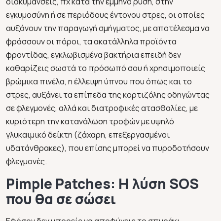
διακυμάνσεις, πχ κατά την έμμηνο ρύση, στην
εγκυμοσύνη ή σε περιόδους έντονου στρες, οι οποίες
αυξάνουν την παραγωγή σμήγματος, με αποτέλεσμα να
φράσσουν οι πόροι, τα ακατάλληλα προϊόντα
φροντίδας, εγκλωβισμένα βακτήρια επειδή δεν
καθαρίζεις σωστά το πρόσωπό σου ή χρησιμοποιείς
βρώμικα πινέλα, η έλλειψη ύπνου που όπως και το
στρες, αυξάνει τα επίπεδα της κορτιζόλης οδηγώντας
σε φλεγμονές, αλλά και διατροφικές ατασθαλίες, με
κυριότερη την κατανάλωση τροφών με υψηλό
γλυκαιμικό δείκτη (ζάχαρη, επεξεργασμένοι
υδατάνθρακες), που επίσης μπορεί να πυροδοτήσουν
φλεγμονές.
Pimple Patches: Η λύση SOS
που θα σε σώσει
Εφόσον δεν μπορείς να αποφύγεις το σπυράκι,