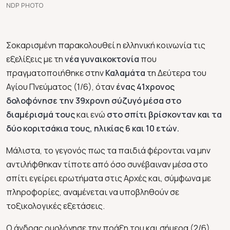
NDP PHOTO
Σοκαρισμένη παρακολουθεί η ελληνική κοινωνία τις
εξελίξεις με τη
νέα γυναικοκτονία
που
πραγματοποιήθηκε στην
Καλαμάτα
τη Δεύτερα του
Αγίου Πνεύματος (1/6), όταν
ένας 41χρονος
δολοφόνησε την 39χρονη σύζυγό μέσα στο
διαμέρισμά τους
και ενώ
στο σπίτι βρίσκονταν και τα
δύο κοριτσάκια τους, ηλικίας 6 και 10 ετών.
Μάλιστα, το γεγονός πως τα παιδιά φέρονται να μην
αντιλήφθηκαν τίποτε από όσο συνέβαιναν μέσα στο
σπίτι εγείρει ερωτήματα στις Αρχές και, σύμφωνα με
πληροφορίες, αναμένεται να υποβληθούν σε
τοξικολογικές εξετάσεις.
Ο άνδρας ομολόγησε την πράξη του και σήμερα (2/6)