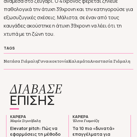
ανάμεσα στο ζευγάρι. Ο 41χρονος φέρεται ζήλευε
παθολογικά την άτυχη 39χρονη και την κατηγορούσε για
εξωσυζυγικές σχέσεις. Μάλιστα, σε έναν από τους
καυγάδες ακούστηκε η άτυχη 39χρονη να λέει ότι τη
χτυπά με τη ζώνη του.
TAGS
Νατάσα Γιάμαλη
Γυναικοκτονία
Καλαμάτα
Αναστασία Γιάμαλη
ΔΙΑΒΑΣΕ
ΕΠΙΣΗΣ
ΚΑΡΙΕΡΑ
ΚΑΡΙΕΡΑ
Μαρία Στρούβαλη
Έλενα Γιαμούζη
Elevator pitch: Πώς να
Τα 10 πιο «δυνατά»
εφαρμόσεις τη μέθοδο
επαγγέλματα για