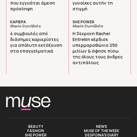
που εγγυάται άμεση
γυναίκες αυτήν τη
πρόσληψη
στιγμή
ΚΑΡΙΕΡΑ
SHE POWER
Μαρία Στρούβαλη
Μαρία Στρούβαλη
4 συμβουλές από
Η 34χρονη Rachel
διάσημες καριερίστες
Entrekin κέρδισε
για απόλυτη εκτόξευση
υπερμαραθώνιο 250
στα επαγγελματικά
μιλίων & άφησε πίσω
της όλους τους άνδρες
αντιπάλους
BEAUTY
NEWS
FASHION
MUSE OF THE WEEK
SHE POWER
DESPOINA’S DIARY