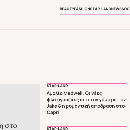
BEAUTY
FASHION
STAR-LAND
NEWS
SOC
STAR-LAND
Αμαλία Medwell: Οι νέες
φωτογραφίες από τον γάμο με τον
Jake & η ρομαντική απόδραση στο
Capri
η στο
STAR-LAND