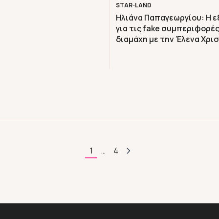
STAR-LAND
Ηλιάνα Παπαγεωργίου: Η 
για τις fake συμπεριφορές
διαμάχη με την Έλενα Χρ
1
…
4