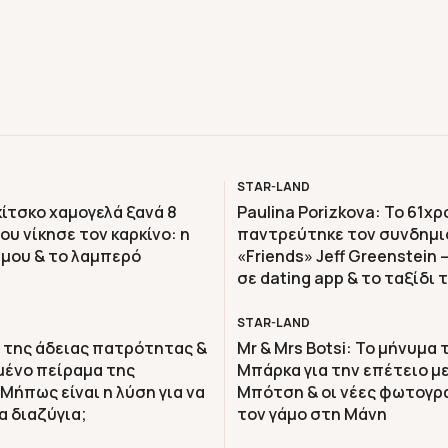
STAR-LAND
κίτσκο χαμογελά ξανά 8
Paulina Porizkova: Το 61χ
υ νίκησε τον καρκίνο: η
παντρεύτηκε τον συνδημι
μου & το λαμπερό
«Friends» Jeff Greenstein 
σε dating app & το ταξίδι 
στην Ελλάδα
STAR-LAND
 της άδειας πατρότητας &
Mr & Mrs Botsi: To μήνυμα
μένο πείραμα της
Μπάρκα για την επέτειο μ
Μήπως είναι η λύση για να
Μπότση & οι νέες φωτογρ
α διαζύγια;
τον γάμο στη Μάνη