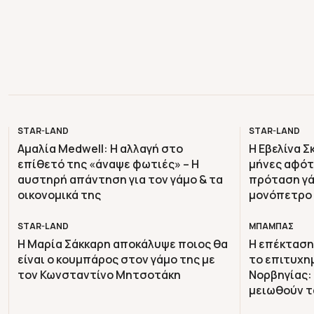
STAR-LAND
STAR-LAND
Αμαλία Medwell: Η αλλαγή στο
Η Εβελίνα Σ
επίθετό της «άναψε φωτιές» – Η
μήνες αφότο
αυστηρή απάντηση για τον γάμο & τα
πρόταση γά
οικονομικά της
μονόπετρο
STAR-LAND
ΜΠΑΜΠΑΣ
Η Μαρία Σάκκαρη αποκάλυψε ποιος θα
H επέκταση
είναι ο κουμπάρος στον γάμο της με
το επιτυχη
τον Κωνσταντίνο Μητσοτάκη
Νορβηγίας: 
μειωθούν τ