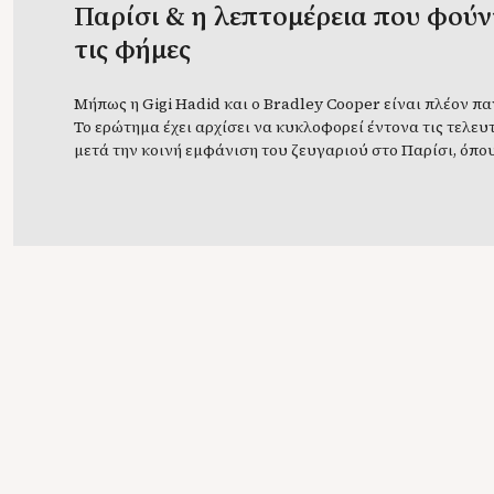
Παρίσι & η λεπτομέρεια που φού
τις φήμες
Μήπως η Gigi Hadid και ο Bradley Cooper είναι πλέον πα
Το ερώτημα έχει αρχίσει να κυκλοφορεί έντονα τις τελευτ
μετά την κοινή εμφάνιση του ζευγαριού στο Παρίσι, όπου
φωτογραφήθηκαν να φορούν παρόμοια δαχτυλίδια στο α
τους παράμεσο. Κι επειδή όταν πρόκειται για ένα από τα 
διακριτικά ζευγάρια του Hollywood […]