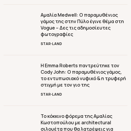
Αμαλία Medwell: Ο παραμυθένιος
γάμος της στην Πύλο έγινε θέμα στη
Vogue – Δες τις αδημοσίευτες
φωτογραφίες
STAR-LAND
Η Emma Roberts παντρεύτηκε τον
Cody John: Ο παραμυθένιος γάμος,
το εντυπωσιακό νυφικό & η τρυφερή
στιγμή με τον γιο της
STAR-LAND
Το κόκκινο φόρεμα της Αμαλίας
Κωστοπούλου με architectural
σιλουέτα που θα λατρέψεις για