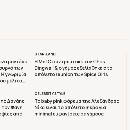
STAR-LAND
ρονο μοντέλο
H Mel C παντρεύτηκε τον Chris
ουργό των
Dingwall & ο γάμος εξελίχθηκε στο
– H γνωριμία
απόλυτο reunion των Spice Girls
του μέλιτος
CELEBRITY STYLE
 της Δανάης
Το baby pink φόρεμα της Αλεξάνδρας
ε τον Φάνη
Νίκα είναι το απόλυτο inspo για
αφίες από
minimal εμφανίσεις σε γάμους