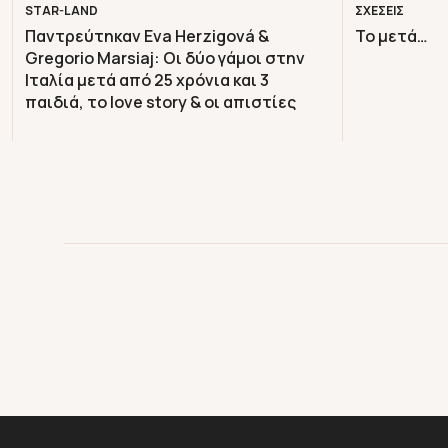
STAR-LAND
ΣΧΕΣΕΙΣ
Παντρεύτηκαν Eva Herzigová &
Το μετά…
Gregorio Marsiaj: Οι δύο γάμοι στην
Ιταλία μετά από 25 χρόνια και 3
παιδιά, το love story & οι απιστίες