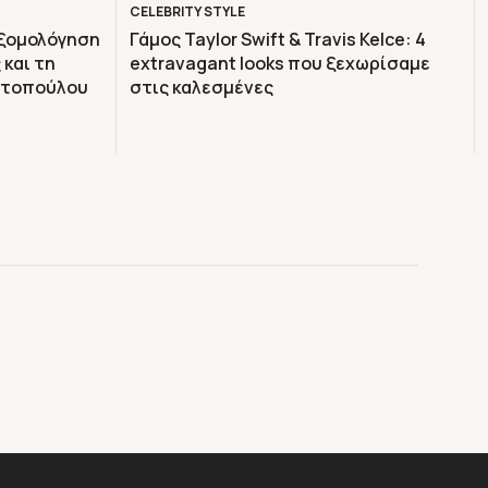
CELEBRITY STYLE
εξομολόγηση
Γάμος Taylor Swift & Travis Kelce: 4
 και τη
extravagant looks που ξεχωρίσαμε
ιστοπούλου
στις καλεσμένες