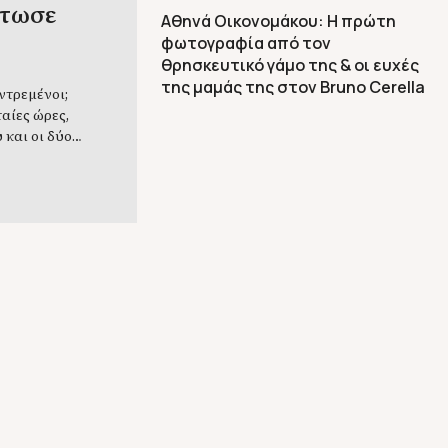
ντωσε
Αθηνά Οικονομάκου: Η πρώτη
φωτογραφία από τον
θρησκευτικό γάμο της & οι ευχές
της μαμάς της στον Bruno Cerella
ντρεμένοι;
αίες ώρες,
 και οι δύο
ριστερό
πιο