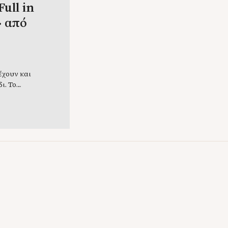
ull in
» από
έχουν και
ι. Το
ι τις
αταρίες του
, δε