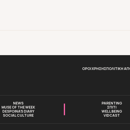
ΟΡΟΙ ΧΡΗΣΗΣ
ΠΟΛΙΤΙΚΗ Α
NEWS
PARENTING
MUSE OF THE WEEK
ΣΠΙΤΙ
DESPOINA’S DIARY
WELL BEING
SOCIAL CULTURE
VIDCAST