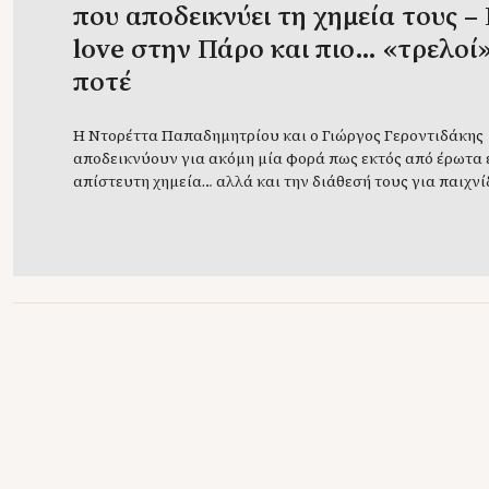
που αποδεικνύει τη χημεία τους – F
love στην Πάρο και πιο… «τρελοί
ποτέ
Η Ντορέττα Παπαδημητρίου και ο Γιώργος Γεροντιδάκης
αποδεικνύουν για ακόμη μία φορά πως εκτός από έρωτα 
απίστευτη χημεία… αλλά και την διάθεσή τους για παιχνίδ
ζευγάρι, που πλέον δεν κρύβει τη σχέση του, απολαμβάνε
καλοκαιρινές του διακοπές στην Πάρο, γεμίζοντας τις μπ
μακριά από τις επαγγελματικές υποχρεώσεις. Παράλληλα
διστάζει […]