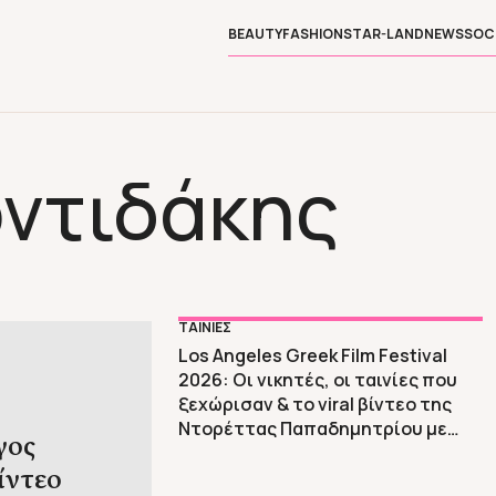
BEAUTY
FASHION
STAR-LAND
NEWS
SOC
οντιδάκης
ΤΑΙΝΙΕΣ
Los Angeles Greek Film Festival
2026: Οι νικητές, οι ταινίες που
ξεχώρισαν & το viral βίντεο της
Ντορέττας Παπαδημητρίου με
γος
τον Γεροντιδάκη στο Hollywood
ίντεο