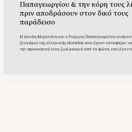
Παπαγεωργίου & την κόρη τους λ
πριν αποδράσουν στον δικό τους
παράδεισο
Η Δανάη Μιχαλάκη και ο Γιώργος Παπαγεωργίου ανήκου
ζευγάρια της ελληνικής showbiz που έχουν καταφέρει ν
την προσωπική τους ζωή μακριά από τα φώτα, επιλέγοντ
κυρίως μέσα από τη δουλειά τους και τις στιγμές που π
θέλουν να μοιραστούν. Μετά τον ερχομό της κόρης τους, 
έγινε η απόλυτη προτεραιότητά […]