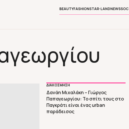
BEAUTY
FASHION
STAR-LAND
NEWS
SOC
αγεωργίου
ΔΙΑΚΟΣΜΗΣΗ
Δανάη Μιχαλάκη – Γιώργος
Παπαγεωργίου: Το σπίτι τους στο
Παγκράτι είναι ένας urban
παράδεισος