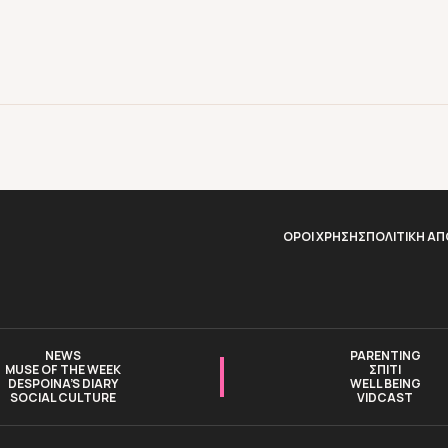
ΟΡΟΙ ΧΡΗΣΗΣ
ΠΟΛΙΤΙΚΗ Α
NEWS
PARENTING
MUSE OF THE WEEK
ΣΠΙΤΙ
DESPOINA’S DIARY
WELL BEING
SOCIAL CULTURE
VIDCAST