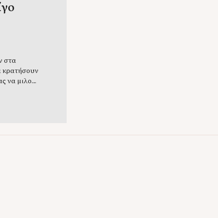
ίγο
ν στα
α κρατήσουν
ας να μιλούν
ραγματικά
η οικογένεια