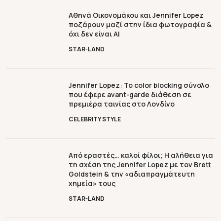
Αθηνά Οικονομάκου και Jennifer Lopez
ποζάρουν μαζί στην ίδια φωτογραφία &
όχι δεν είναι ΑΙ
STAR-LAND
Jennifer Lopez: To color blocking σύνολο
που έφερε avant-garde διάθεση σε
πρεμιέρα ταινίας στο Λονδίνο
CELEBRITY STYLE
Από εραστές… καλοί φίλοι; Η αλήθεια για
τη σχέση της Jennifer Lopez με τον Brett
Goldstein & την «αδιαπραγμάτευτη
χημεία» τους
STAR-LAND