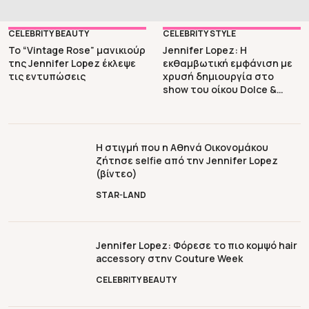
βρίσκεται στο επίκεντρο της δημοσιότητας από […]
CELEBRITY BEAUTY
CELEBRITY STYLE
Το “Vintage Rose” μανικιούρ
Jennifer Lopez: Η
της Jennifer Lopez έκλεψε
εκθαμβωτική εμφάνιση με
τις εντυπώσεις
χρυσή δημιουργία στο
show του οίκου Dolce &
Gabanna
Η στιγμή που η Αθηνά Οικονομάκου
ζήτησε selfie από την Jennifer Lopez
(βίντεο)
STAR-LAND
Jennifer Lopez: Φόρεσε το πιο κομψό hair
accessory στην Couture Week
CELEBRITY BEAUTY