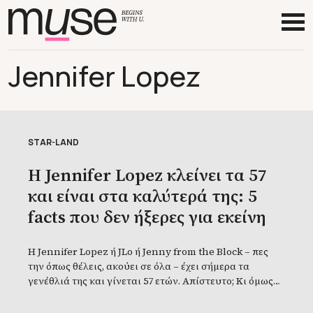
Jennifer Lopez
STAR-LAND
H Jennifer Lopez κλείνει τα 57
και είναι στα καλύτερά της: 5
facts που δεν ήξερες για εκείνη
Η Jennifer Lopez ή JLo ή Jenny from the Block – πες
την όπως θέλεις, ακούει σε όλα – έχει σήμερα τα
γενέθλιά της και γίνεται 57 ετών. Απίστευτο; Κι όμως
εντελώς αληθινό! Η γυναίκα-φωτιά στη σκηνή, η
γυναίκα που λες «δεν γίνεται να είναι αυτή η θεά 57»,