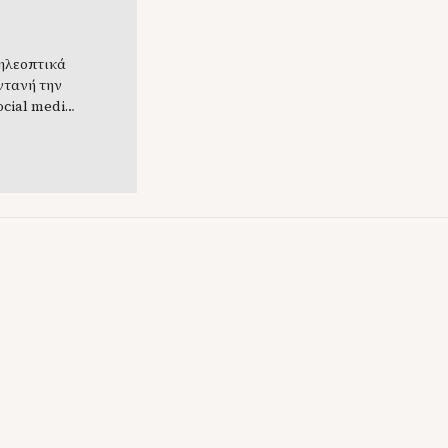
τηλεοπτικά
ντανή την
ocial media,
 μακιγιάζ ή
λώνει και