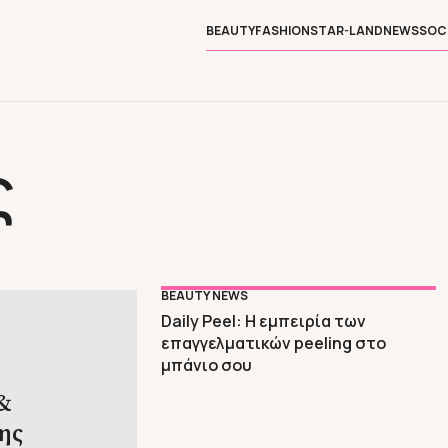
BEAUTY
FASHION
STAR-LAND
NEWS
SOC
ς
BEAUTY NEWS
Daily Peel: Η εμπειρία των
επαγγελματικών peeling στο
μπάνιο σου
&
ης