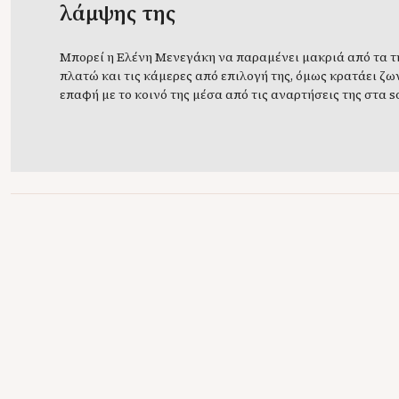
λάμψης της
Μπορεί η Ελένη Μενεγάκη να παραμένει μακριά από τα 
πλατώ και τις κάμερες από επιλογή της, όμως κρατάει ζω
επαφή με το κοινό της μέσα από τις αναρτήσεις της στα s
όπου μοιράζεται στιγμές από την καθημερινότητά της. Με
χωρίς, η Ελένη έχει μια υπέροχη, φυσική λάμψη που καθη
[…]