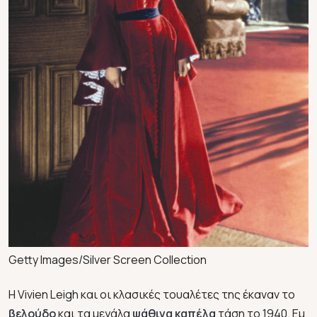
Getty Images/Silver Screen Collection
Η Vivien Leigh και οι κλασικές τουαλέτες της έκαναν το
βελούδο
και τα μεγάλα
ψάθινα καπέλα
τάση το 1940. Εμ,