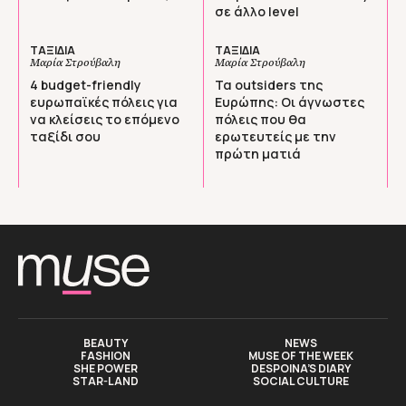
σε άλλο level
ΤΑΞΙΔΙΑ
ΤΑΞΙΔΙΑ
Μαρία Στρούβαλη
Μαρία Στρούβαλη
4 budget-friendly
Τα outsiders της
ευρωπαϊκές πόλεις για
Ευρώπης: Οι άγνωστες
να κλείσεις το επόμενο
πόλεις που θα
ταξίδι σου
ερωτευτείς με την
πρώτη ματιά
BEAUTY
NEWS
FASHION
MUSE OF THE WEEK
SHE POWER
DESPOINA’S DIARY
STAR-LAND
SOCIAL CULTURE