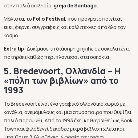
στην παλιά εκκλησία
Igreja de Santiago
.
Μάλιστα, το
Folio Festival
, που πραγματοποιείται
εκεί, φέρνει συγγραφείς και καλλιτέχνες από όλο τον
κόσμο.
Extra tip:
Δοκίμασε τη διάσημη ginjinha σε σοκολατένιο
ποτηράκι καθώς περιπλανιέσαι στα σοκάκια.
5. Bredevoort, Ολλανδία – Η
«πόλη των βιβλίων» από το
1993
Το Bredevoort είναι ένα γραφικό ολλανδικό χωριό με
κανάλια, ανεμόμυλους και μια ατμόσφαιρα που θυμίζει
παλιό παραμύθι. Από το 1993 έχει καθιερωθεί ως Book
Town και φιλοξενεί δεκάδες μικρά βιβλιοπωλεία και
υπαίθριες βιβλιοθήκες. 4 φορές τον χρόνο