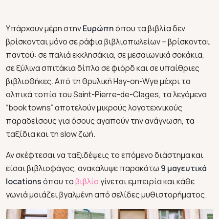
Υπάρχουν μέρη στην
Ευρώπη
όπου τα βιβλία δεν
βρίσκονται μόνο σε ράφια βιβλιοπωλείων – βρίσκονται
παντού: σε παλιά εκκλησάκια, σε μεσαιωνικά σοκάκια,
σε ξύλινα σπιτάκια δίπλα σε φιόρδ και σε υπαίθριες
βιβλιοθήκες. Από τη θρυλική
Hay-on-Wye
μέχρι τα
αλπικά τοπία του
Saint-Pierre-de-Clages
, τα λεγόμενα
“book towns” αποτελούν μικρούς λογοτεχνικούς
παραδείσους για όσους αγαπούν την ανάγνωση, τα
ταξίδια και τη slow ζωή.
Αν σκέφτεσαι να ταξιδέψεις το επόμενο διάστημα και
είσαι βιβλιοφάγος, ανακάλυψε παρακάτω
9 μαγευτικά
locations
όπου το
βιβλίο
γίνεται εμπειρία και κάθε
γωνιά μοιάζει βγαλμένη από σελίδες μυθιστορήματος.