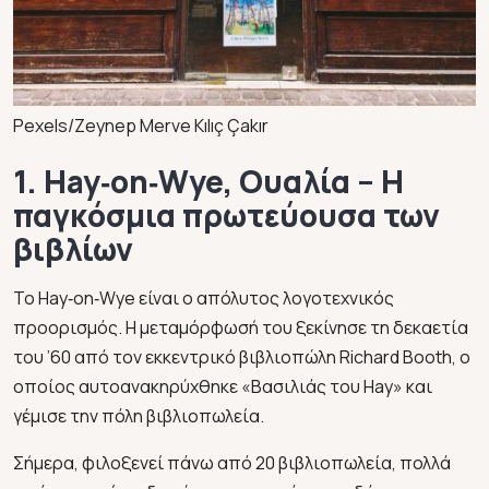
Pexels/Zeynep Merve Kılıç Çakır
1. Hay‑on‑Wye, Ουαλία – Η
παγκόσμια πρωτεύουσα των
βιβλίων
Το Hay‑on‑Wye είναι ο απόλυτος λογοτεχνικός
προορισμός. Η μεταμόρφωσή του ξεκίνησε τη δεκαετία
του ’60 από τον εκκεντρικό βιβλιοπώλη Richard Booth, ο
οποίος αυτοανακηρύχθηκε «Βασιλιάς του Hay» και
γέμισε την πόλη βιβλιοπωλεία.
Σήμερα, φιλοξενεί πάνω από 20 βιβλιοπωλεία, πολλά