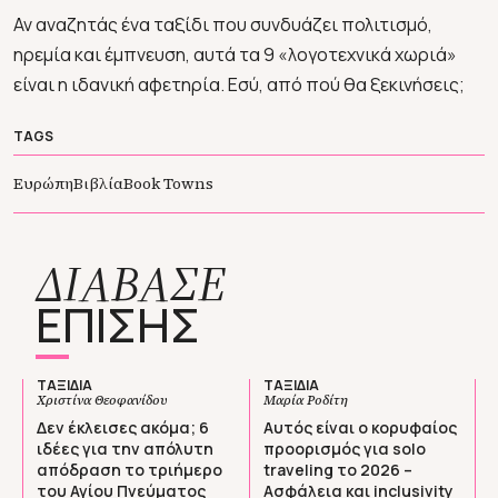
Αν αναζητάς ένα ταξίδι που συνδυάζει πολιτισμό,
ηρεμία και έμπνευση, αυτά τα 9 «λογοτεχνικά χωριά»
είναι η ιδανική αφετηρία. Εσύ, από πού θα ξεκινήσεις;
TAGS
Ευρώπη
Βιβλία
Book Towns
ΔΙΑΒΑΣΕ
ΕΠΙΣΗΣ
ΤΑΞΙΔΙΑ
ΤΑΞΙΔΙΑ
Χριστίνα Θεοφανίδου
Μαρία Ροδίτη
Δεν έκλεισες ακόμα; 6
Αυτός είναι ο κορυφαίος
ιδέες για την απόλυτη
προορισμός για solo
απόδραση τo τριήμερο
traveling το 2026 –
του Αγίου Πνεύματος
Ασφάλεια και inclusivity