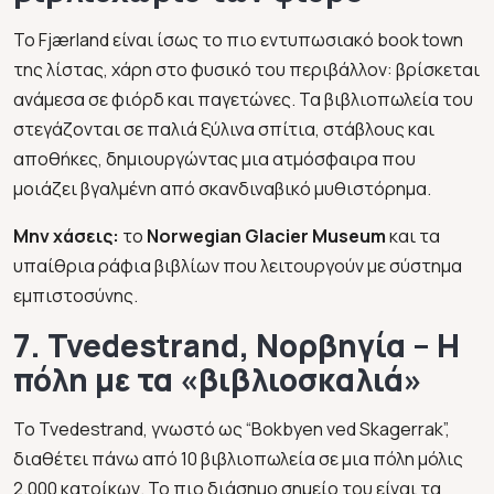
Το Fjærland είναι ίσως το πιο εντυπωσιακό book town
της λίστας, χάρη στο φυσικό του περιβάλλον: βρίσκεται
ανάμεσα σε φιόρδ και παγετώνες. Τα βιβλιοπωλεία του
στεγάζονται σε παλιά ξύλινα σπίτια, στάβλους και
αποθήκες, δημιουργώντας μια ατμόσφαιρα που
μοιάζει βγαλμένη από σκανδιναβικό μυθιστόρημα.
Μην χάσεις:
το
Norwegian Glacier Museum
και τα
υπαίθρια ράφια βιβλίων που λειτουργούν με σύστημα
εμπιστοσύνης.
7. Tvedestrand, Νορβηγία – Η
πόλη με τα «βιβλιοσκαλιά»
Το Tvedestrand, γνωστό ως “Bokbyen ved Skagerrak”,
διαθέτει πάνω από 10 βιβλιοπωλεία σε μια πόλη μόλις
2.000 κατοίκων. Το πιο διάσημο σημείο του είναι τα