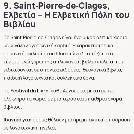
9. Saint‑Pierre‑de‑Clages,
Ελβετία – Η Ελβετική Πόλη του
Βιβλίου
Το Saint‑Pierre‑de‑Clages είναι ένα μικρό αλπικό χωριό
με μεγάλη λογοτεχνική καρδιά. Η χαρακτηριστική
ρομανική εκκλησία του 10ου αιώνα δεσπόζει στο
κέντρο, ενώ γύρω της απλώνονται βιβλιοπωλεία που
ειδικεύονται σε σπάνιες εκδόσεις, θεολογικά βιβλία,
παιδική λογοτεχνία και συλλεκτικά έργα.
Το
Festival du Livre,
κάθε Αύγουστο, μετατρέπει
ολόκληρο το χωριό σε μια τεράστια υπαίθρια αγορά
βιβλίου.
Ιδανικό για:
όσους θέλουν μια ήρεμη, αλπική απόδραση
με λογοτεχνική πινελιά.