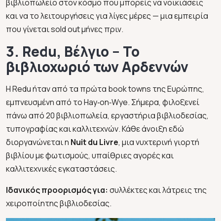
βιβλιοπωλείο στον κόσμο που μπορείς να νοικιάσεις
και να το λειτουργήσεις για λίγες μέρες — μια εμπειρία
που γίνεται sold out μήνες πριν.
3. Redu, Βέλγιο – Το
βιβλιοχωριό των Αρδεννών
Η Redu ήταν από τα πρώτα book towns της Ευρώπης,
εμπνευσμένη από το Hay‑on‑Wye. Σήμερα, φιλοξενεί
πάνω από 20 βιβλιοπωλεία, εργαστήρια βιβλιοδεσίας,
τυπογραφίας και καλλιτεχνών. Κάθε άνοιξη εδώ
διοργανώνεται η
Nuit du Livre
, μια νυχτερινή γιορτή
βιβλίου με φωτισμούς, υπαίθριες αγορές και
καλλιτεχνικές εγκαταστάσεις.
Ιδανικός προορισμός για:
συλλέκτες και λάτρεις της
χειροποίητης βιβλιοδεσίας.