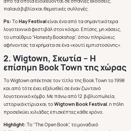
από τα οποία ειδικεύονται σε σπάνιες εκδόσεις,
παλαιά βιβλία και θεματικές συλλογές.
Ps:
Το
Hay Festival
είναι ένα από τα σημαντικότερα
λογοτεχνικά φεστιβάλ στον κόσμο. Επίσης, μη χάσεις,
το υπαίθριο “Honesty Bookshop”, όπου πληρώνεις
αφήνοντας τα χρήματα σε ένα «κουτί εμπιστοσύνης».
2. Wigtown, Σκωτία – Η
επίσημη Book Town της χώρας
Το Wigtown απέκτησε τον τίτλο της Book Town το 1998
και από τότε έχει εξελιχθεί σε έναν ζωντανό
λογοτεχνικό κόμβο. Με πάνω από 12 βιβλιοπωλεία,
ιστορικά κτίρια και το
Wigtown Book Festival
, η πόλη
προσελκύει χιλιάδες επισκέπτες κάθε χρόνο.
Highlight:
Το “The Open Book”, το μοναδικό