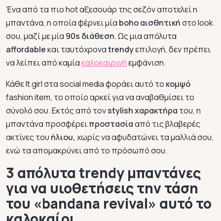
Ένα από τα πιο hot αξεσουάρ της σεζόν αποτελεί η
μπαντάνα, η οποία φέρνει μία
boho αισθητική
στο look
σου, μαζί με μία
90s διάθεση
. Ως μια απόλυτα
affordable
και ταυτόχρονα
trendy
επιλογή, δεν πρέπει
να λείπει από καμία
καλοκαιρινή
εμφάνιση.
Κάθε It girl στα social media φοράει αυτό το
κομψό
fashion item, το οποίο αρκεί για να αναβαθμίσει το
σύνολό σου. Εκτός από τον
stylish χαρακτήρα
του, η
μπαντάνα προσφέρει
προστασία
από τις βλαβερές
ακτίνες του
ήλιου,
χωρίς να αφυδατώνει τα μαλλιά σου,
ενώ τα απομακρύνει από το πρόσωπό σου.
3 απόλυτα trendy μπαντάνες
για να υιοθετήσεις την τάση
του «bandana revival» αυτό το
καλοκαίρι