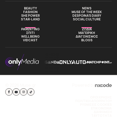
BEAUTY
NEWS
FASHION
MUSE OF THE WEEK
SHE POWER
DESPOINA’S DIARY
STAR-LAND
SOCIAL CULTURE
PARENTING
ΖΩΔΙΑ
ΣΠΙΤΙ
ΜΑΓΕΙΡΙΚΗ
WELL BEING
ΔΙΑΓΩΝΙΣΜΟΣ
VIDCAST
BLOGS
© 2026 Muse.gr
Powered by
ΟΡΟΙ ΧΡΗΣΗΣ
ΠΟΛΙΤΙΚΗ ΑΠΟΡΡΗΤΟΥ
ΡΥΘΜΙΣΕΙΣ COOKIES
ΕΠΙΚΟΙΝΩΝΙΑ
ΔΙΑΦΗΜΙΣΗ
TAYTOTHTA