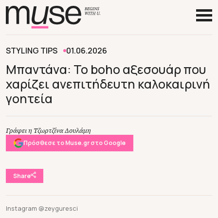
STYLING TIPS
01.06.2026
Μπαντάνα: To boho αξεσουάρ που
χαρίζει ανεπιτήδευτη καλοκαιρινή
γοητεία
Γράφει η Τζωρτζίνα Δουλάμη
Πρόσθεσε το Muse.gr στο Google
Share
Instagram @zeyguresci