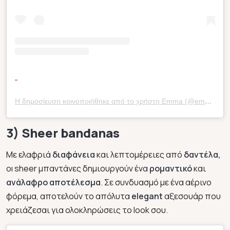
Η δημοσίευση κοινοποιήθηκε από το χρήστη Emma (@emmamilton)
3) Sheer bandanas
Με ελαφριά
διαφάνεια
και λεπτομέρειες από
δαντέλα,
oı sheer μπαντάνες δημιουργούν ένα
ρομαντικό
και
ανάλαφρο αποτέλεσμα
. Σε συνδυασμό με ένα αέρινο
φόρεμα, αποτελούν το απόλυτα
elegant
αξεσουάρ που
χρειάζεσαι για ολοκληρώσεις το look σου.