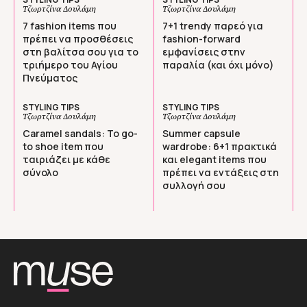
Τζωρτζίνα Δουλάμη
Τζωρτζίνα Δουλάμη
7 fashion items που
7+1 trendy παρεό για
πρέπει να προσθέσεις
fashion-forward
στη βαλίτσα σου για το
εμφανίσεις στην
τριήμερο του Αγίου
παραλία (και όχι μόνο)
Πνεύματος
STYLING TIPS
STYLING TIPS
Τζωρτζίνα Δουλάμη
Τζωρτζίνα Δουλάμη
Caramel sandals: Το go-
Summer capsule
to shoe item που
wardrobe: 6+1 πρακτικά
ταιριάζει με κάθε
και elegant items που
σύνολο
πρέπει να εντάξεις στη
συλλογή σου