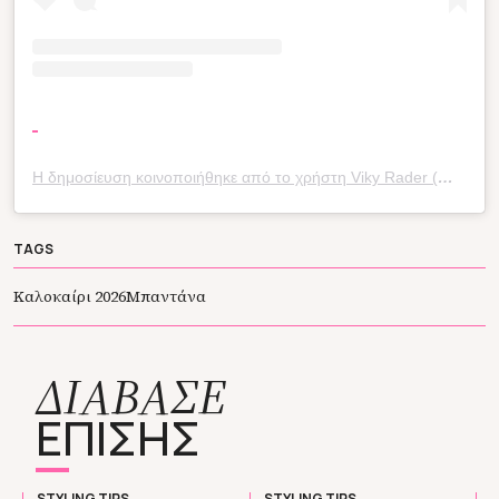
Η δημοσίευση κοινοποιήθηκε από το χρήστη Viky Rader (@vikyrader)
TAGS
Καλοκαίρι 2026
Μπαντάνα
ΔΙΑΒΑΣΕ
ΕΠΙΣΗΣ
STYLING TIPS
STYLING TIPS