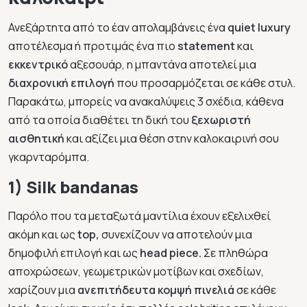
Ανεξάρτητα από το έαν απολαμβάνεις ένα
quiet luxury
αποτέλεσμα ή προτιμάς ένα πιο
statement
και
εκκεντρικό
αξεσουάρ, η μπαντάνα αποτελεί μια
διαχρονική επιλογή
που προσαρμόζεται σε κάθε στυλ.
Παρακάτω, μπορείς να ανακαλύψεις 3 σχέδια, κάθενα
από τα οποία διαθέτει τη δική του
ξεχωριστή
αισθητική
και αξίζει μια θέση στην καλοκαιρινή σου
γκαρνταρόμπα.
1) Silk bandanas
Παρόλο που τα μεταξωτά μαντίλια έχουν εξελιχθεί
ακόμη και ως
top,
συνεχίζουν να αποτελούν μια
δημοφιλή επιλογή και ως
head piece.
Σε πληθώρα
αποχρώσεων, γεωμετρικών μοτίβων και σχεδίων,
χαρίζουν μια
ανεπιτήδευτα κομψή πινελιά
σε κάθε