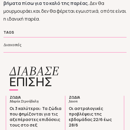
βήματα πίσω για το καλό της παρέας.
Δεν θα
μουρμουράει και δεν θα φέρεται εγωιστικά, οπότε είναι
η ιδανική παρέα.
TAGS
Διακοπές
ΔΙΑΒΑΣΕ
ΕΠΙΣΗΣ
ΖΩΔΙΑ
ΖΩΔΙΑ
Μαρία Στρούβαλη
Jason
Οι 3 καλύτεροι: Τα ζώδια
Οι αστρολογικές
που φημίζονται για τις
προβλέψεις της
αξεπέραστες επιδόσεις
εβδομάδας 22/6 έως
τους στο σεξ
28/6