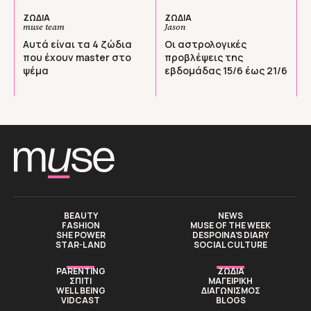
ΖΩΔΙΑ
ΖΩΔΙΑ
muse team
Jason
Αυτά είναι τα 4 ζώδια
Οι αστρολογικές
που έχουν master στο
προβλέψεις της
ψέμα
εβδομάδας 15/6 έως 21/6
BEAUTY
NEWS
FASHION
MUSE OF THE WEEK
SHE POWER
DESPOINA’S DIARY
STAR-LAND
SOCIAL CULTURE
PARENTING
ΖΩΔΙΑ
ΣΠΙΤΙ
ΜΑΓΕΙΡΙΚΗ
WELL BEING
ΔΙΑΓΩΝΙΣΜΟΣ
VIDCAST
BLOGS