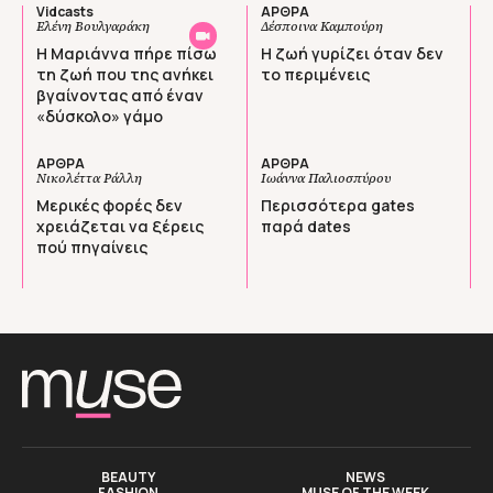
Vidcasts
ΑΡΘΡΑ
Ελένη Βουλγαράκη
Δέσποινα Καμπούρη
Η Μαριάννα πήρε πίσω
Η ζωή γυρίζει όταν δεν
τη ζωή που της ανήκει
το περιμένεις
βγαίνοντας από έναν
«δύσκολο» γάμο
ΑΡΘΡΑ
ΑΡΘΡΑ
Νικολέττα Ράλλη
Ιωάννα Παλιοσπύρου
Μερικές φορές δεν
Περισσότερα gates
χρειάζεται να ξέρεις
παρά dates
πού πηγαίνεις
BEAUTY
NEWS
FASHION
MUSE OF THE WEEK