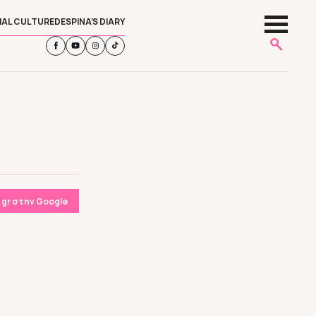
IAL CULTURE
DESPINA’S DIARY
gr στην Google