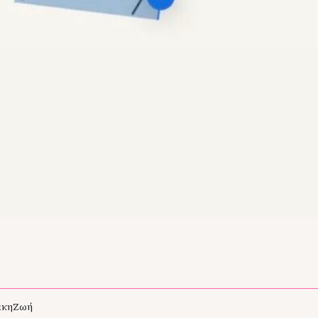
άκη
Ζωή