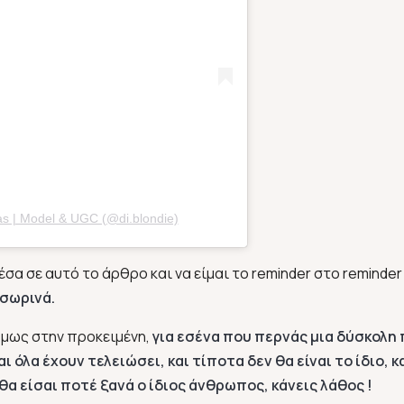
as | Model & UGC (@di.blondie)
έσα σε αυτό το άρθρο και να είμαι το reminder στο reminder
οσωρινά.
 Όμως στην προκειμένη,
για εσένα που περνάς μια δύσκολη 
ι όλα έχουν τελειώσει, και τίποτα δεν θα είναι το ίδιο, κ
 θα είσαι ποτέ ξανά ο ίδιος άνθρωπος, κάνεις λάθος !