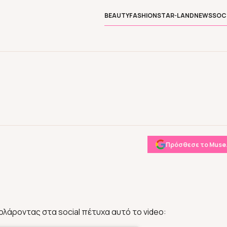
BEAUTY
FASHION
STAR-LAND
NEWS
SOC
Πρόσθεσε το Muse.
λάροντας στα social πέτυχα αυτό το video: