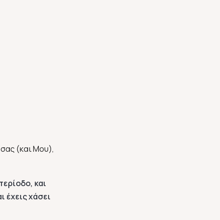
 σας (και Μου),
περίοδο, και
αι έχεις χάσει