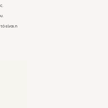
ς.
ου.
τό είναι η