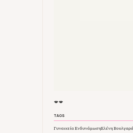
💋💋
TAGS
Γυναικεία Ενδυνάμωση
Ελένη Βουλγαρ