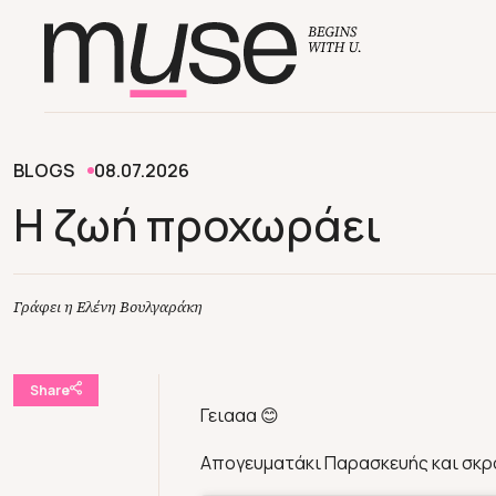
BLOGS
08.07.2026
Η ζωή προχωράει
Γράφει η Ελένη Βουλγαράκη
Share
Γειααα 😊
Απογευματάκι Παρασκευής και σκρο