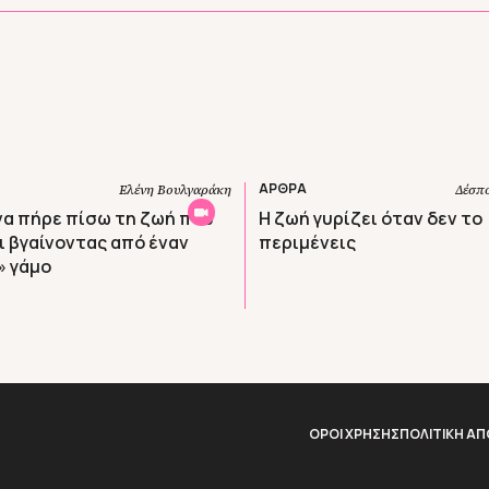
ΑΡΘΡΑ
Ελένη Βουλγαράκη
Δέσπ
να πήρε πίσω τη ζωή που
Η ζωή γυρίζει όταν δεν το
ι βγαίνοντας από έναν
περιμένεις
» γάμο
ΟΡΟΙ ΧΡΗΣΗΣ
ΠΟΛΙΤΙΚΗ Α