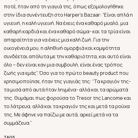
ποτέ, ήταν από τη γιαγιά της, όπως εξομολογήθηκε
στην ίδια συνέντευξη στο Harper’s Bazaar: “Είναι απλά η
υγιεινή, η καλή υγιεινή. Να έχεις ένα καθαρό μυαλό, μια
καθαρή καρδιά και ένα καθαρό σώμα- και τα τρία είναι
απαραίτητα για να έχεις μια καλή ζωή. Για την
οικογένειά μου, η αληθινή ομορφιά και κομψότητα
συνδέεται απόλυτα με την καθαριότητα, και αυτό είναι
όλο – δεν είναι καν μια συμβουλή, είναι ένας τρόπος
ζωής για εμάς”. Όσο για το πρώτο beauty product που
χρησιμοποίησε, ήταν της γιαγιάς της: “Τα κραγιόν της-
τα μισά από αυτά ήταν ληγμένα- αλλά και τα αρώματά
της. Θυμάμαι πως φορούσα το Tresor της Lancome και
το λάτρευα, αλλά και τα κραγιόν της και μετά τα ρούχα
της. Με άφηνε να παίζω με αυτά, αρκεί μετά να τα
συμμάζευα.”
TAGS