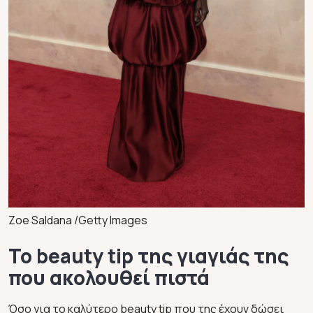
Zoe Saldana /Getty Images
Το beauty tip της γιαγιάς της
που ακολουθεί πιστά
Όσο για το καλύτερο beauty tip που της έχουν δώσει