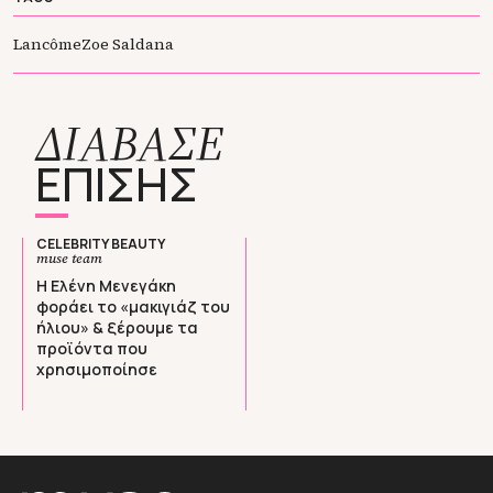
Lancôme
Zoe Saldana
ΔΙΑΒΑΣΕ
ΕΠΙΣΗΣ
CELEBRITY BEAUTY
muse team
Η Ελένη Μενεγάκη
φοράει το «μακιγιάζ του
ήλιου» & ξέρουμε τα
προϊόντα που
χρησιμοποίησε