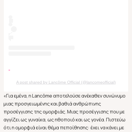
A post shared by Lancôme Official (@lancomeofficial)
«Για εμένα, η Lancôme αποτελούσε ανέκαθεν συνώνυμο
μιας προσγειωμένης και βαθιά ανθρώπινης
προσέγγισης της ομορφιάς. Μιας προσέγγισης που με
αγγίζει ως γυναίκα, ως ηθοποιό και ως γονέα. Πιστεύω
ότι η ομορφιά είναι θέμα πεποίθησης: έχει να κάνει με