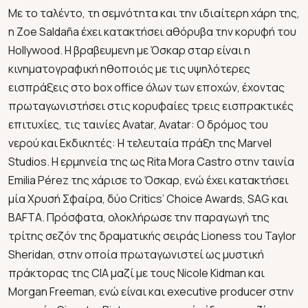
Με το ταλέντο, τη σεμνότητα και την ιδιαίτερη χάρη της,
η Zoe Saldaña έχει κατακτήσει αθόρυβα την κορυφή του
Hollywood. Η βραβευμενη με Όσκαρ σταρ είναι η
κινηματογραφική ηθοποιός με τις υψηλότερες
εισπράξεις στο box office όλων των εποχών, έχοντας
πρωταγωνιστήσει στις κορυφαίες τρεις εισπρακτικές
επιτυχίες, τις ταινίες Avatar, Avatar: Ο δρόμος του
νερού και Εκδικητές: Η τελευταία πράξη της Marvel
Studios. Η ερμηνεία της ως Rita Mora Castro στην ταινία
Emilia Pérez της χάρισε το Όσκαρ, ενώ έχει κατακτήσει
μία Χρυσή Σφαίρα, δύο Critics’ Choice Αwards, SAG και
BAFTA. Πρόσφατα, ολοκλήρωσε την παραγωγή της
τρίτης σεζόν της δραματικής σειράς Lioness του Taylor
Sheridan, στην οποία πρωταγωνιστεί ως μυστική
πράκτορας της CIA μαζί με τους Nicole Kidman και
Morgan Freeman, ενώ είναι και executive producer στην