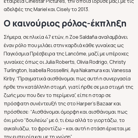
εταιρεία Cinestar Pictures, την οποία ίδρυσε μαζί με τις
αδελφές της Mariel και Cisely το 2013.
Ο καινούριος ρόλος-έκπληξη
Σήμερα, σε ηλικία 47 ετών, η Zoe Saldaña αναλαμβάνει
έναν ρόλο που μιλάει στην καρδιά κάθε γυναίκας ως
Παγκόσμια Πρέσβειρα της Lancôme, μαζί με υπέροχες
γυναίκες όπως οι Julia Roberts, Olivia Rodrigo, Christy
Turlington, Isabella Rossellini, Aya Nakamura και Vanessa
Kirby. “Πραγματικά αισθάνομαι πως αυτή η συνεργασία
ήρθε την κατάλληλη στιγμή, γιατί ήρθε σε μια στιγμή της
ζωής μου που δεν το περίμενα”, είπε η σταρ σε
πρόσφατη συνέντευξή της στο Harper’s Bazaar και
πρόσθεσε: “Αισθάνομαι όμορφη και αισθάνομαι πως
όχι μόνο “δουλεύω” με ό,τι έχω αλλά το γιορτάζω, το
αγκαλιάζω, το φροντίζω – και αυτή η στάση έρχεται με
την εμπειρία και με τη γνώση”.