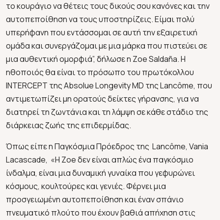
το κουράγιο να θέτεις τους δικούς σου κανόνες και την
αυτοπεποίθηση να τους υποστηρίζεις. Είμαι πολύ
υπερήφανη που εντάσσομαι σε αυτή την εξαιρετική
ομάδα και συνεργάζομαι με μια μάρκα που πιστεύει σε
μια αυθεντική ομορφιά”, δήλωσε η Zoe Saldaña. Η
ηθοποιός θα είναι το πρόσωπο του πρωτόκολλου
INTERCEPT της Absolue Longevity MD της Lancôme, που
αντιμετωπίζει μη ορατούς δείκτες γήρανσης, για να
διατηρεί τη ζωντάνια και τη λάμψη σε κάθε στάδιο της
διάρκειας ζωής της επιδερμίδας.
Όπως είπε η Παγκόσμια Πρόεδρος της Lancôme, Vania
Lacascade, «Η Zoe δεν είναι απλώς ένα παγκόσμιο
ίνδαλμα, είναι μια δυναμική γυναίκα που γεφυρώνει
κόσμους, κουλτούρες και γενιές. Φέρνει μια
προσγειωμένη αυτοπεποίθηση και έναν σπάνιο
πνευματικό πλούτο που έχουν βαθιά απήχηση στις