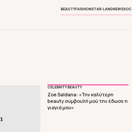
BEAUTY
FASHION
STAR-LAND
NEWS
SOC
CELEBRITY BEAUTY
Zoe Saldana: «Την καλύτερη
beauty συμβουλή μού την έδωσε η
γιαγιά μου»
α