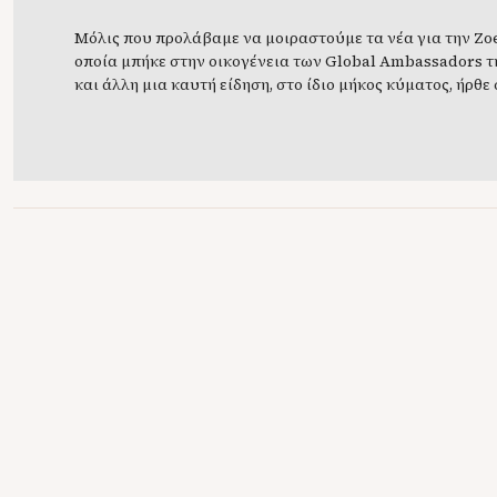
Μόλις που προλάβαμε να μοιραστούμε τα νέα για την Zoe
οποία μπήκε στην οικογένεια των Global Ambassadors τ
και άλλη μια καυτή είδηση, στο ίδιο μήκος κύματος, ήρθε 
μας: η Demi Moore επίσης αναλαμβάνει ρόλο Παγκόσμια
Πρέσβειρας της μάρκας και θα την δούμε προσεχώς στην
για την σειρά Absolue […]