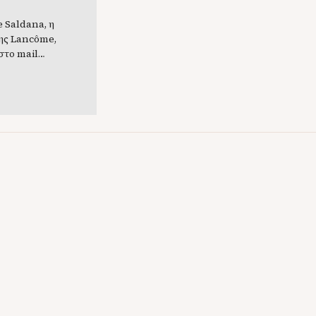
 Saldana, η
ης Lancôme,
στο mail
ς
 καμπάνια