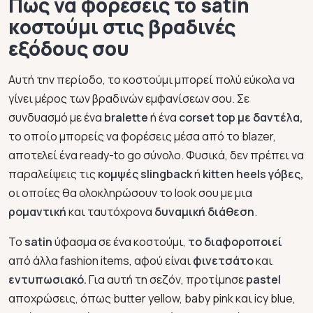
Πώς να φορέσεις το satin
κοστούμι στις βραδινές
εξόδους σου
Αυτή την περίοδο, το κοστούμι μπορεί πολύ εύκολα να
γίνει μέρος των βραδινών εμφανίσεων σου. Σε
συνδυασμό με ένα
bralette
ή ένα
corset top
με δαντέλα,
το οποίο μπορείς να φορέσεις μέσα από το blazer,
αποτελεί ένα ready-to go σύνολο. Φυσικά, δεν πρέπει να
παραλείψεις τις
κομψές slingback
ή
kitten heels γόβες,
οι οποίες θα ολοκληρώσουν το look σου με μια
ρομαντική
και ταυτόχρονα
δυναμική διάθεση
.
Το
satin
ύφασμα σε ένα κοστούμι,
το διαφοροποιεί
από άλλα fashion items, αφού είναι
φινετσάτο
και
εντυπωσιακό.
Για αυτή τη σεζόν, προτίμησε
pastel
αποχρώσεις, όπως butter yellow, baby pink και icy blue,