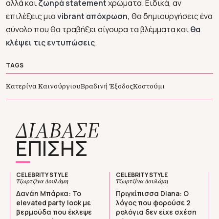
αλλά και
ζωηρά statement
χρώματα. Ειδικά, αν
επιλέξεις μια
vibrant απόχρωση,
θα δημιουργήσεις ένα
σύνολο που θα τραβήξει σίγουρα τα βλέμματα και
θα
κλέψει τις εντυπώσεις
.
TAGS
Κατερίνα Καινούργιου
Βραδινή Έξοδος
Κοστούμι
ΔΙΑΒΑΣΕ
ΕΠΙΣΗΣ
CELEBRITY STYLE
CELEBRITY STYLE
Τζωρτζίνα Δουλάμη
Τζωρτζίνα Δουλάμη
Δανάη Μπάρκα: Το
Πριγκίπισσα Diana: Ο
elevated party look με
λόγος που φορούσε 2
βερμούδα που έκλεψε
ρολόγια δεν είχε σχέση