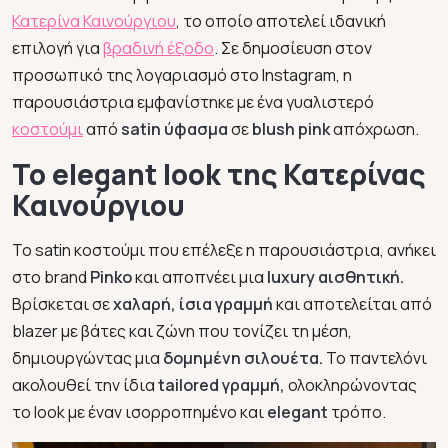
Κατερίνα Καινούργιου
, το οποίο αποτελεί ιδανική
επιλογή για
βραδινή έξοδο
. Σε δημοσίευση στον
προσωπικό της λογαριασμό στο Instagram, η
παρουσιάστρια εμφανίστηκε με ένα γυαλιστερό
κοστούμι
από
satin ύφασμα
σε
blush pink
απόχρωση.
Το elegant look της Κατερίνας
Καινούργιου
Το satin κοστούμι που επέλεξε η παρουσιάστρια, ανήκει
στο brand
Pinko
και αποπνέει μια
luxury αισθητική.
Βρίσκεται σε
χαλαρή, ίσια γραμμή
και αποτελείται από
blazer με βάτες και ζώνη που τονίζει τη μέση,
δημιουργώντας μια
δομημένη σιλουέτα.
Το παντελόνι
ακολουθεί την ίδια
tailored γραμμή,
ολοκληρώνοντας
το look με έναν ισορροπημένο και
elegant
τρόπο.