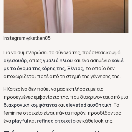
Instagram @katken85
Για να συμπληρώσει το σύνολό της, πρόσθεσε κομψά
αξεσουάρ,
όπως
γυαλιά ηλίου
και ένα ασημένιο
κολιέ
με το όνομα της κόρης της, Ξένιας,
το οποίο δεν
αποχωρίζεται ποτέ από τη στιγμή της γέννησης της.
Η Κατερίνα δεν παύει να μας εκπλήσσει με τις
προσεγμένες εμφανίσεις της, που διακρίνονται από μια
διαχρονική κομψότητα
και
elevated αισθητική.
To
feminine στοιχείο είναι πάντα παρόν, προσδίδοντας
ένα
playful
και
refined στοιχείο
σε κάθε look της.