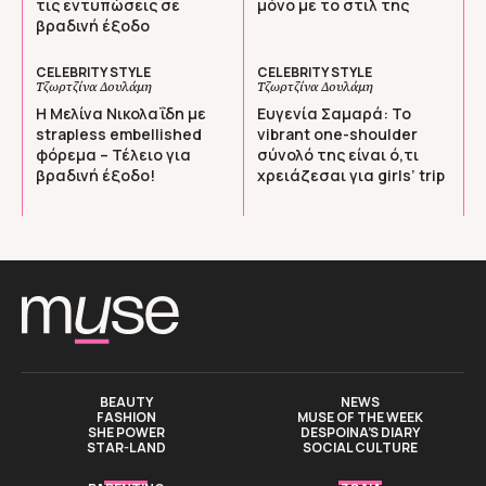
τις εντυπώσεις σε
μόνο με το στιλ της
βραδινή έξοδο
CELEBRITY STYLE
CELEBRITY STYLE
Τζωρτζίνα Δουλάμη
Τζωρτζίνα Δουλάμη
Η Μελίνα Νικολαΐδη με
Ευγενία Σαμαρά: To
strapless embellished
vibrant one-shoulder
φόρεμα – Τέλειο για
σύνολό της είναι ό,τι
βραδινή έξοδο!
χρειάζεσαι για girls’ trip
BEAUTY
NEWS
FASHION
MUSE OF THE WEEK
SHE POWER
DESPOINA’S DIARY
STAR-LAND
SOCIAL CULTURE