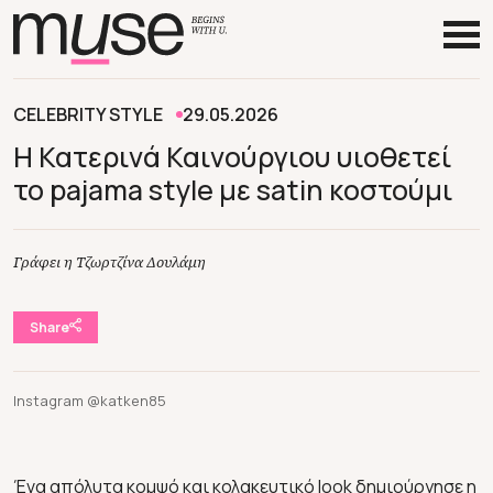
CELEBRITY STYLE
29.05.2026
H Κατερινά Καινούργιου υιοθετεί
το pajama style με satin κοστούμι
Γράφει η Τζωρτζίνα Δουλάμη
Share
Instagram @katken85
Ένα απόλυτα κομψό και κολακευτικό look δημιούργησε η