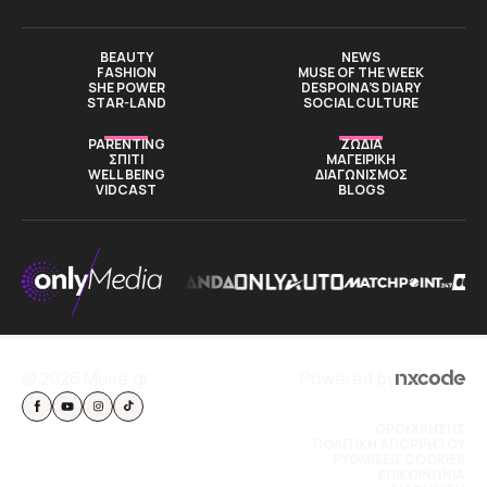
BEAUTY
NEWS
FASHION
MUSE OF THE WEEK
SHE POWER
DESPOINA’S DIARY
STAR-LAND
SOCIAL CULTURE
PARENTING
ΖΩΔΙΑ
ΣΠΙΤΙ
ΜΑΓΕΙΡΙΚΗ
WELL BEING
ΔΙΑΓΩΝΙΣΜΟΣ
VIDCAST
BLOGS
© 2026 Muse.gr
Powered by
ΟΡΟΙ ΧΡΗΣΗΣ
ΠΟΛΙΤΙΚΗ ΑΠΟΡΡΗΤΟΥ
ΡΥΘΜΙΣΕΙΣ COOKIES
ΕΠΙΚΟΙΝΩΝΙΑ