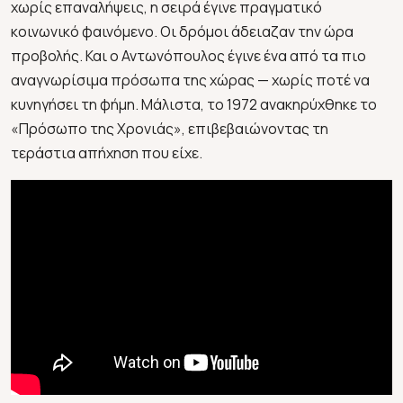
χωρίς επαναλήψεις, η σειρά έγινε πραγματικό
κοινωνικό φαινόμενο. Οι δρόμοι άδειαζαν την ώρα
προβολής. Και ο Αντωνόπουλος έγινε ένα από τα πιο
αναγνωρίσιμα πρόσωπα της χώρας — χωρίς ποτέ να
κυνηγήσει τη φήμη. Μάλιστα, το 1972 ανακηρύχθηκε το
«Πρόσωπο της Χρονιάς»
, επιβεβαιώνοντας τη
τεράστια απήχηση που είχε.