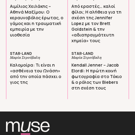
Αιμίλιος Χειλάκης –
Από εραστές… καλοί
Αθηνά Μαξίμου: Ο
φίλοι; Η αλήθεια για τη
κεραυνοβόλος έρωτας, ο
σχέση της Jennifer
γάμος και η τραυματική
Lopez με τον Brett
εμπειρία με την
Goldstein & την
υιοθεσία
«αδιαπραγμάτευτη
χημεία» τους
STAR-LAND
STAR-LAND
Μαρία Στρούβαλη
Μαρία Στρούβαλη
Καλομοίρα: Τι είναι η
Kendall Jenner – Jacob
«ασθένεια του Ωνάση»
Elordi: Η πρώτη κοινή
από την οποία πάσχει ο
φωτογραφία στο Τόκιο
γιος της
& ο ρόλος των Biebers
στη σχέση τους