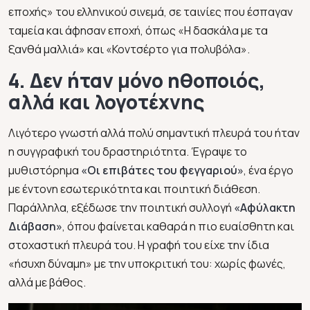
εποχής» του ελληνικού σινεμά, σε ταινίες που έσπαγαν
ταμεία και άφησαν εποχή, όπως
«Η δασκάλα με τα
ξανθά μαλλιά»
και
«Κοντσέρτο για πολυβόλα»
.
4. Δεν ήταν μόνο ηθοποιός,
αλλά και λογοτέχνης
Λιγότερο γνωστή αλλά πολύ σημαντική πλευρά του ήταν
η συγγραφική του δραστηριότητα. Έγραψε το
μυθιστόρημα
«Οι επιβάτες του φεγγαριού»
, ένα έργο
με έντονη εσωτερικότητα και ποιητική διάθεση.
Παράλληλα, εξέδωσε την ποιητική συλλογή
«Αφύλακτη
Διάβαση»
, όπου φαίνεται καθαρά η πιο ευαίσθητη και
στοχαστική πλευρά του. Η γραφή του είχε την ίδια
«ήσυχη δύναμη» με την υποκριτική του: χωρίς φωνές,
αλλά με βάθος.