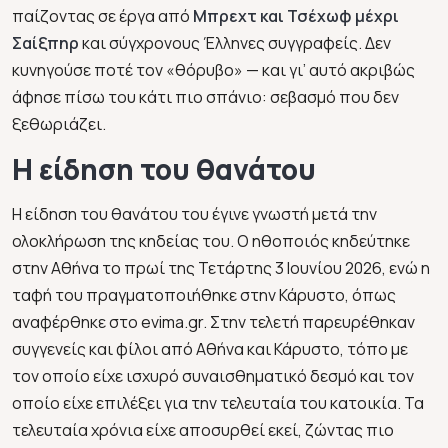
παίζοντας σε έργα από
Μπρεχτ και Τσέχωφ μέχρι
Σαίξπηρ
και σύγχρονους Έλληνες συγγραφείς. Δεν
κυνηγούσε ποτέ τον «θόρυβο» — και γι’ αυτό ακριβώς
άφησε πίσω του κάτι πιο σπάνιο: σεβασμό που δεν
ξεθωριάζει.
Η είδηση του θανάτου
Η είδηση του θανάτου του έγινε γνωστή μετά την
ολοκλήρωση της κηδείας του. Ο ηθοποιός κηδεύτηκε
στην Αθήνα το πρωί της Τετάρτης 3 Ιουνίου 2026, ενώ η
ταφή του πραγματοποιήθηκε στην Κάρυστο, όπως
αναφέρθηκε στο evima.gr. Στην τελετή παρευρέθηκαν
συγγενείς και φίλοι από Αθήνα και Κάρυστο, τόπο με
τον οποίο είχε ισχυρό συναισθηματικό δεσμό και τον
οποίο είχε επιλέξει για την τελευταία του κατοικία. Τα
τελευταία χρόνια είχε αποσυρθεί εκεί, ζώντας πιο