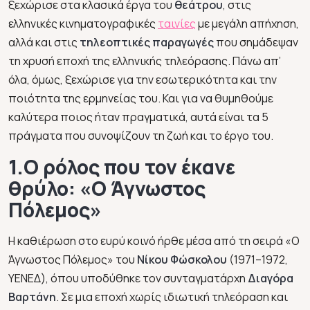
ξεχώρισε στα κλασικά έργα του
θεάτρου
, στις
ελληνικές κινηματογραφικές
ταινίες
με μεγάλη απήχηση,
αλλά και στις
τηλεοπτικές παραγωγές
που σημάδεψαν
τη χρυσή εποχή της ελληνικής τηλεόρασης. Πάνω απ’
όλα, όμως, ξεχώρισε για την εσωτερικότητα και την
ποιότητα της ερμηνείας του. Και για να θυμηθούμε
καλύτερα ποιος ήταν πραγματικά, αυτά είναι τα 5
πράγματα που συνοψίζουν τη ζωή και το έργο του.
1.Ο ρόλος που τον έκανε
θρύλο:
«Ο Άγνωστος
Πόλεμος»
Η καθιέρωση στο ευρύ κοινό ήρθε μέσα από τη σειρά
«Ο
Άγνωστος Πόλεμος»
του
Νίκου Φώσκολου
(1971–1972,
ΥΕΝΕΔ), όπου υποδύθηκε τον συνταγματάρχη
Διαγόρα
Βαρτάνη
. Σε μια εποχή χωρίς ιδιωτική τηλεόραση και