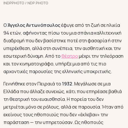
INDPPHOTO / NDP PHOTO
Ο
Άγγελος Αντωνόπουλος
έφυγε από τη ζωή σε ηλικία
94 ετών, αφήνοντας πίσω του μια σπάνια καλλιτεχνική
διαδρομή που δεν βασίστηκε ποτέ στη φασαρία ή στην
υπερέκθεση, αλλά στη συνέπεια, την αισθητική και την
εσωτερική δύναμη. Από το
θέατρο
μέχρι την τηλεόραση
και τον κινηματογράφο, υπήρξε μια από τις πιο
αρχοντικές παρουσίες της ελληνικής υποκριτικής.
Γεννήθηκε στον Πειραιά το
1932
. Μεγάλωσε σε μια
Ελλάδα που άλλαζε συνεχώς, κάτι που επηρέασε βαθιά
τη θεατρική του ευαισθησία. Η πορεία του δεν
μετριέται μόνο σε ρόλους, αλλά σε παρουσία. Ήταν από
εκείνους τους ηθοποιούς που δεν «έκλεβαν» την
παράσταση — την υπηρετούσαν. Ως ηθοποιός