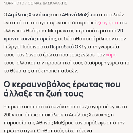
NDPPHOTO / ΘΩΜΑΣ ΔΑΣΚΑΛΑΚΗΣ
Ο
Αιμίλιος Χειλάκης
και η
Αθηνά Μαξίμου
αποτελούν
ένα από τα πιο αγαπημένα και διακριτικά
ζευγάρια
του
ελληνικού θεάτρου. Μετρώντας περισσότερα από
20
χρόνια κοινής πορείας
, οι δύο ηθοποιοί μίλησαν στον
Γιώργο Πράσινο στο
Περιοδικό
ΟΚ!
για τη γνωριμία
τους, τον δυνατό έρωτα που τους ένωσε, τον
γάμο
τους, αλλά και την προσωπική τους διαδρομή γύρω από
το θέμα της απόκτησης παιδιών.
Ο κεραυνοβόλος έρωτας που
άλλαξε τη ζωή τους
Η πρώτη ουσιαστική συνάντηση του ζευγαριού έγινε το
2004 και, όπως αποκάλυψε ο Αιμίλιος Χειλάκης, η
παρουσία της Αθηνάς Μαξίμου τον σημάδεψε από την
πρώτη στιγμή. Ο ηθοποιός είχε πάει να