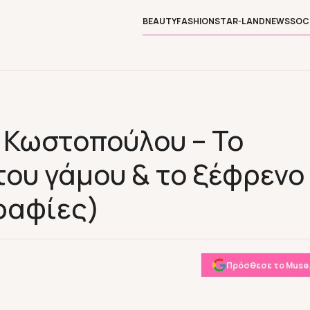
BEAUTY
FASHION
STAR-LAND
NEWS
SOC
 Κωστοπούλου – To
ου γάμου & το ξέφρενο 
ραφίες)
Πρόσθεσε το Muse.