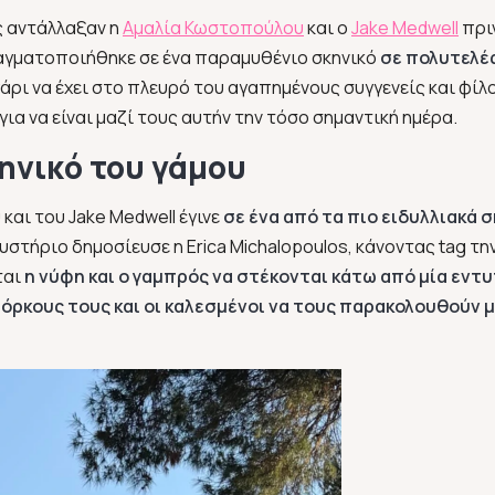
ς αντάλλαξαν η
Αμαλία Κωστοπούλου
και ο
Jake Medwell
πρι
ραγματοποιήθηκε σε ένα παραμυθένιο σκηνικό
σε πολυτελέ
γάρι να έχει στο πλευρό του αγαπημένους συγγενείς και φίλ
ια να είναι μαζί τους αυτήν την τόσο σημαντική ημέρα.
ηνικό του γάμου
αι του Jake Medwell έγινε
σε ένα από τα πιο ειδυλλιακά 
τήριο δημοσίευσε η Erica Michalopoulos, κάνοντας tag τη
ται
η νύφη και ο γαμπρός να στέκονται κάτω από μία εντ
όρκους τους και οι καλεσμένοι να τους παρακολουθούν 