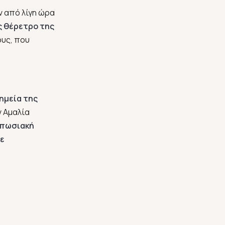
ν από λίγη ώρα
ς θέρετρο της
ους, που
σημεία της
ν Αμαλία
υπωσιακή
με