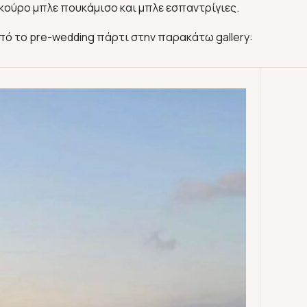
σκούρο μπλε πουκάμισο και μπλε εσπαντρίγιες.
ό το pre-wedding πάρτι στην παρακάτω gallery: