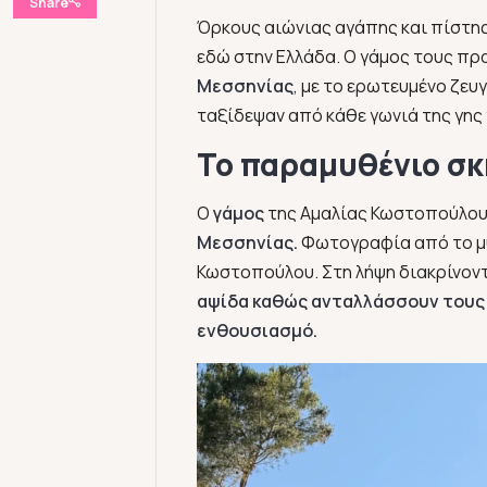
Share
Όρκους αιώνιας αγάπης και πίστη
εδώ στην Ελλάδα. Ο γάμος τους π
Μεσσηνίας
, με το ερωτευμένο ζευ
ταξίδεψαν από κάθε γωνιά της γης γ
To παραμυθένιο σκ
Ο
γάμος
της Αμαλίας Κωστοπούλου κ
Μεσσηνίας.
Φωτογραφία από το μυσ
Κωστοπούλου. Στη λήψη διακρίνον
αψίδα καθώς ανταλλάσσουν τους 
ενθουσιασμό.