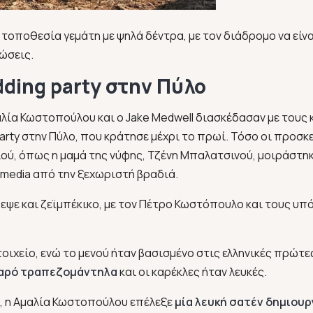
τοποθεσία γεμάτη με ψηλά δέντρα, με τον διάδρομο να είν
ώσεις.
ding party στην Πύλο
αλία Κωστοπούλου και ο Jake Medwell διασκέδασαν με τους
arty στην Πύλο, που κράτησε μέχρι το πρωί. Τόσο οι προσκ
ριού, όπως η μαμά της νύφης, Τζένη Μπαλατσινού, μοιράστη
 media από την ξεχωριστή βραδιά.
ρεψε και ζεϊμπέκικο, με τον Πέτρο Κωστόπουλο και τους υπ
τοιχείο, ενώ το μενού ήταν βασισμένο στις ελληνικές πρώτες
καρό τραπεζομάντηλα
και οι καρέκλες ήταν λευκές.
ς, η Αμαλία Κωστοπούλου επέλεξε
μία λευκή σατέν δημιουρ