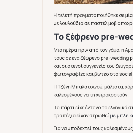
Η τελετή πραγματοποιήθηκε σε μία 
με λουλούδια σε παστέλ μοβ αποχρ
Το ξέφρενο pre-wed
Mια ημέρα πριν από τον γάμο, η Αμ
τους σε ένα ξέφρενο pre-wedding p
και οι στενοί συγγενείς του ζευγα
φωτογραφίες και βίντεο στα social
Η Τζένη Μπαλατσινού, μάλιστα, χό
καλεσμένους να τη χειροκροτούν.
Το πάρτι είχε έντονο το ελληνικό σ
τραπέζια είχαν στρωθεί
με μπλε 
Για να υποδεχτεί τους καλεσμένου