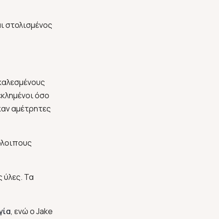
αι στολισμένος
 καλεσμένους
εκλημένοι όσο
καν αμέτρητες
όλοιπους
 ύλες. Τα
γία
, ενώ ο Jake