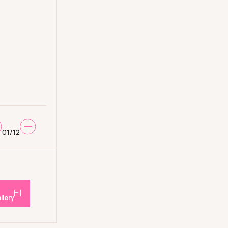
01
/
12
llery