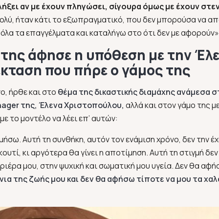
λήξει αν με έχουν πληγώσει, σίγουρα όμως με έχουν στ
ολύ, ήταν κάτι το εξωπραγματικό, που δεν μπορούσα να α
όλα τα επαγγέλματα και καταλήγω στο ότι δεν με αφορούν»
της άφησε η υπόθεση με την Έλ
έκταση που πήρε ο γάμος της
ο, ήρθε και στο
θέμα της δικαστικής διαμάχης ανάμεσα σ
ager της, Έλενα Χριστοπούλου,
αλλά και στον γάμο της μ
ε το μοντέλο να λέει επ’ αυτών:
μήσω. Αυτή τη συνθήκη, αυτόν τον ενάμιση χρόνο, δεν την έ
υτί, κι αργότερα θα γίνει η αποτίμηση. Αυτή τη στιγμή δεν
ιέρα μου, στην ψυχική και σωματική μου υγεία. Δεν θα αφή
ια της ζωής μου και δεν θα αφήσω τίποτε να μου τα χαλ