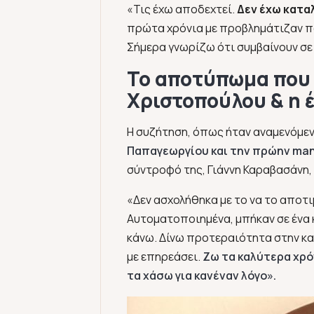
«Τις έχω αποδεχτεί.
Δεν έχω κατα
πρώτα χρόνια με προβλημάτιζαν π
Σήμερα γνωρίζω ότι συμβαίνουν σε 
Το αποτύπωμα που 
Χριστοπούλου & η 
Η συζήτηση, όπως ήταν αναμενόμεν
Παπαγεωργίου και την πρώην man
σύντροφό της, Γιάννη Καραβασάνη, μ
«Δεν ασχολήθηκα με το να το αποτι
Αυτοματοποιημένα, μπήκαν σε ένα κο
κάνω. Δίνω προτεραιότητα στην καρ
με επηρεάσει.
Ζω τα καλύτερα χρόν
τα χάσω για κανέναν λόγο».