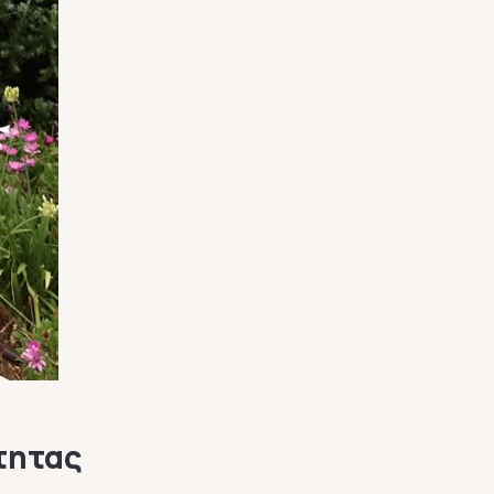
τητας