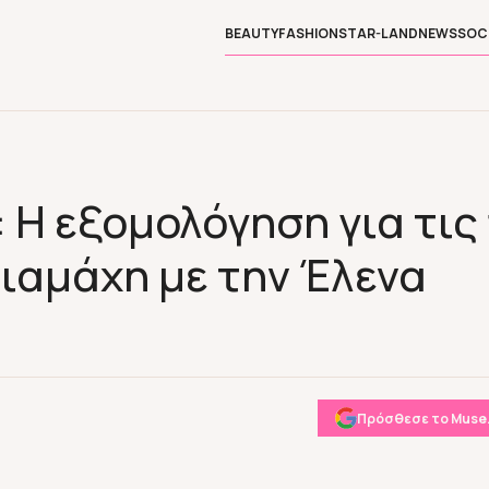
BEAUTY
FASHION
STAR-LAND
NEWS
SOC
Η εξομολόγηση για τις 
ιαμάχη με την Έλενα
Πρόσθεσε το Muse.