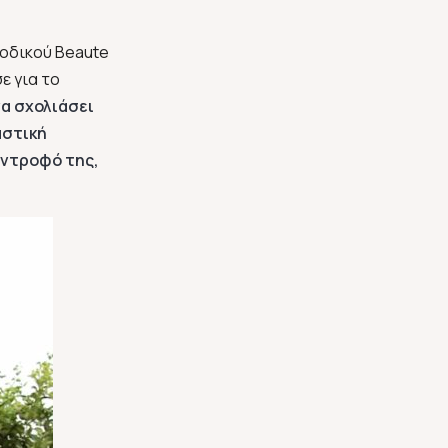
ιοδικού Beaute
ε για το
να σχολιάσει
αστική
ύντροφό της,