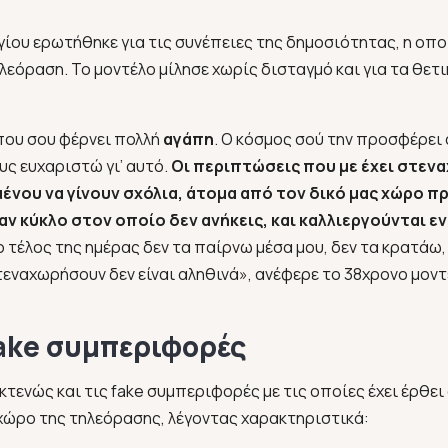
ίου ερωτήθηκε για τις συνέπειες της δημοσιότητας, η οπο
εόραση. Το μοντέλο μίλησε χωρίς δισταγμό και για τα θετικ
 που σου φέρνει πολλή
αγάπη
. Ο κόσμος σού την προσφέρει
υς ευχαριστώ γι’ αυτό.
Οι περιπτώσεις που με έχει στεν
μένου να γίνουν σχόλια, άτομα από τον δικό μας χώρο 
ναν κύκλο στον οποίο δεν ανήκεις, και καλλιεργούνται ε
 τέλος της ημέρας δεν τα παίρνω μέσα μου, δεν τα κρατάω, 
τεναχωρήσουν δεν είναι αληθινά»,
ανέφερε το 38χρονο μοντ
fake συμπεριφορές
τενώς και τις fake συμπεριφορές με τις οποίες έχει έρθε
 χώρο της τηλεόρασης, λέγοντας χαρακτηριστικά: