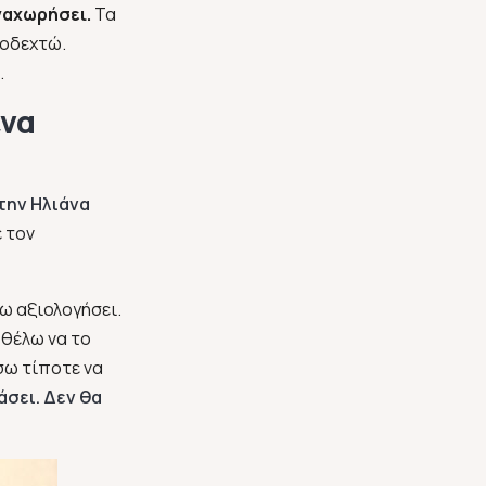
εναχωρήσει.
Τα
ποδεχτώ.
.
ενα
την Ηλιάνα
ε τον
χω αξιολογήσει.
 θέλω να το
σω τίποτε να
άσει. Δεν θα