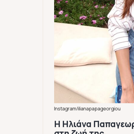
Instagram/ilianapapageorgiou
Η Ηλιάνα Παπαγεωρ
στη ζωή της