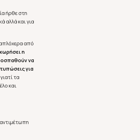
ία ήρθε στη
ά αλλά και για
 απλόχερα από
αχωρήσει η
προσπαθούν να
ντυπώσεις για
γιατί τα
έλο και
ι αντιμέτωπη