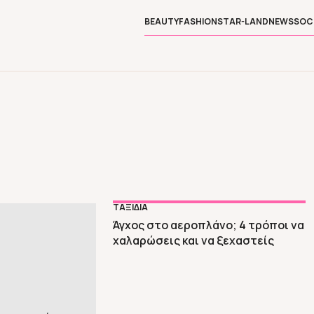
BEAUTY
FASHION
STAR-LAND
NEWS
SOC
ΤΑΞΙΔΙΑ
Άγχος στο αεροπλάνο; 4 τρόποι να
χαλαρώσεις και να ξεχαστείς