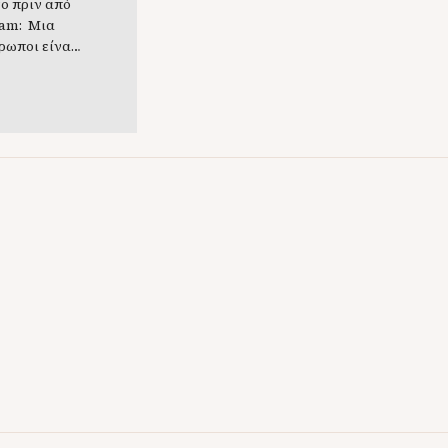
γο πριν από
ram: Μια
ρωποι είναι
ε όλους, τι