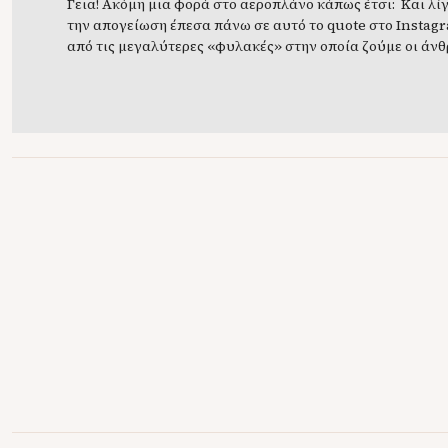
Γεια! Ακόμη μια φορά στο αεροπλάνο κάπως έτσι: Και λί
την απογείωση έπεσα πάνω σε αυτό το quote στο Instag
από τις μεγαλύτερες «φυλακές» στην οποία ζούμε οι άνθ
ο φόβος τού τι σκέφτονται οι άλλοι για έμας. Το γνωστό σ
θα πει ο κόσμος… Αμέτρητες οι φορές που […]