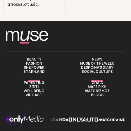
αποκλειστικές
φωτογραφίες του Akyla
BEAUTY
NEWS
FASHION
MUSE OF THE WEEK
SHE POWER
DESPOINA’S DIARY
STAR-LAND
SOCIAL CULTURE
PARENTING
ΖΩΔΙΑ
ΣΠΙΤΙ
ΜΑΓΕΙΡΙΚΗ
WELL BEING
ΔΙΑΓΩΝΙΣΜΟΣ
VIDCAST
BLOGS