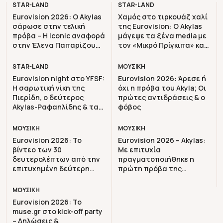
STAR-LAND
STAR-LAND
Eurovision 2026: Ο Akylas
Χαμός στο τιρκουάζ χαλί
σάρωσε στην τελική
της Eurovision: Ο Akylas
πρόβα – H iconic αναφορά
μάγεψε τα ξένα media με
στην Έλενα Παπαρίζου
τον «Μικρό Πρίγκιπα» και
που ξεσήκωσε το κοινό
τους συμβολικούς
κόσμους του Ferto
STAR-LAND
ΜΟΥΣΙΚΗ
Eurovision night στο YFSF:
Eurovision 2026: Άρεσε ή
Η σαρωτική νίκη της
όχι η πρόβα του Akyla; Οι
Πιερίδη, ο δεύτερος
πρώτες αντιδράσεις & ο
Akylas-Ραφαηλίδης & τα
φόβος
δάκρυα της Παπουτσάκη
ΜΟΥΣΙΚΗ
ΜΟΥΣΙΚΗ
Eurovision 2026: Το
Eurovision 2026 – Akylas:
βίντεο των 30
Με επιτυχία
δευτερολέπτων από την
πραγματοποιήθηκε η
επιτυχημένη δεύτερη
πρώτη πρόβα της
πρόβα της ελληνικής
Ελλάδας
συμμετοχής
ΜΟΥΣΙΚΗ
Eurovision 2026: To
muse.gr στο kick-off party
– Δηλώσεις &