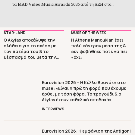
τα MAD Video Music Awards 2026 από τη ΔΕΗ στο
Κλειστό Γήπεδο Tae Kwon Do. Η μεγαλύτερη μουσική
γιορτή της χρονιάς απέδειξε για ακόμη μία φορά γιατί
αποτελεί το κορυφαίο pop event της χώρας,
χαρίζοντας στιγμές που θα συζητιούνται για καιρό.
STAR-LAND
MUSE OF THE WEEK
Από τη συγκινητική […]
Ο Akylas αποκάλυψε την
Η Athena Manoukian έχει
αλήθεια για τη σχέση με
πολύ «άντρα» μέσα της &
τον πατέρα του & το
δεν φοβήθηκε ποτέ να πει
ξέσπασμά του μετά την
«όχι»
Eurovision
Eurovision 2026 – Η Κέλλυ Βρανάκη στο
muse: «Είναι η πρώτη φορά που έχουμε
έρθει με τόση φόρα. Το τραγούδι & ο
Akylas έχoυν καθολική αποδοχή»
INTERVIEWS
Eurovision 2026: Η εμφάνιση της Antigoni