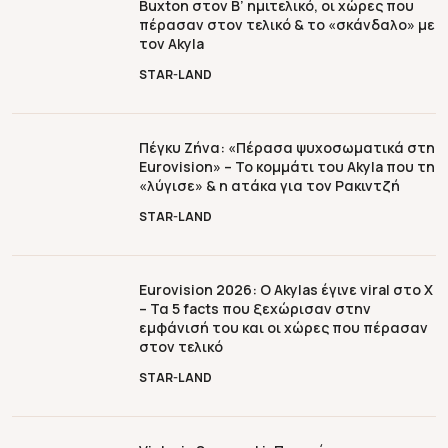
Buxton στον Β’ ημιτελικό, οι χώρες που
πέρασαν στον τελικό & το «σκάνδαλο» με
τον Akyla
STAR-LAND
Πέγκυ Ζήνα: «Πέρασα ψυχοσωματικά στη
Eurovision» – Το κομμάτι του Akyla που τη
«λύγισε» & η ατάκα για τον Ρακιντζή
STAR-LAND
Eurovision 2026: Ο Akylas έγινε viral στο X
– Τα 5 facts που ξεχώρισαν στην
εμφάνισή του και οι χώρες που πέρασαν
στον τελικό
STAR-LAND