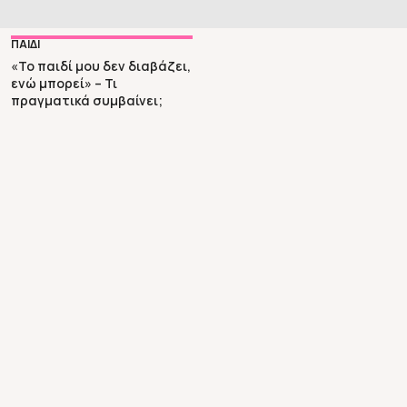
PsyD, ABPdN, τα οφέλη της ανάγνωσης είναι πολλά
περισσότερα από το να μάθει το παιδί […]
ΠΑΙΔΙ
«Το παιδί μου δεν διαβάζει,
ενώ μπορεί» – Τι
πραγματικά συμβαίνει;