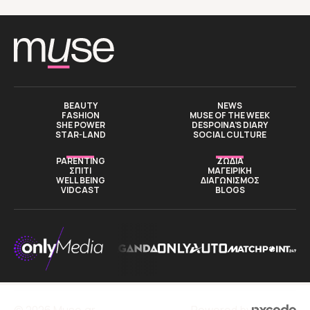
BEAUTY
NEWS
FASHION
MUSE OF THE WEEK
SHE POWER
DESPOINA’S DIARY
STAR-LAND
SOCIAL CULTURE
PARENTING
ΖΩΔΙΑ
ΣΠΙΤΙ
ΜΑΓΕΙΡΙΚΗ
WELL BEING
ΔΙΑΓΩΝΙΣΜΟΣ
VIDCAST
BLOGS
© 2026 Muse.gr
Powered by