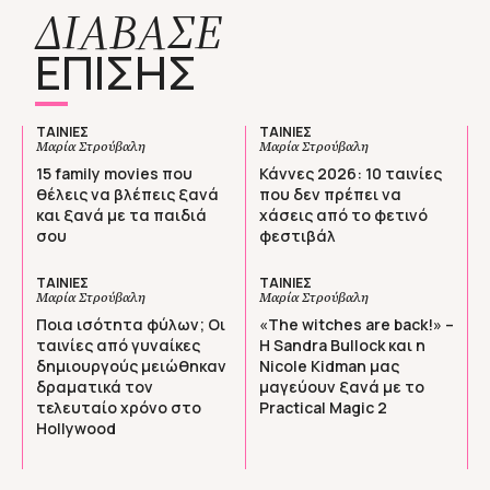
ΔΙΑΒΑΣΕ
ΕΠΙΣΗΣ
ΤΑΙΝΙΕΣ
ΤΑΙΝΙΕΣ
Μαρία Στρούβαλη
Μαρία Στρούβαλη
15 family movies που
Κάννες 2026: 10 ταινίες
θέλεις να βλέπεις ξανά
που δεν πρέπει να
και ξανά με τα παιδιά
χάσεις από το φετινό
σου
φεστιβάλ
ΤΑΙΝΙΕΣ
ΤΑΙΝΙΕΣ
Μαρία Στρούβαλη
Μαρία Στρούβαλη
Ποια ισότητα φύλων; Οι
«The witches are back!» –
ταινίες από γυναίκες
Η Sandra Bullock και η
δημιουργούς μειώθηκαν
Nicole Kidman μας
δραματικά τον
μαγεύουν ξανά με το
τελευταίο χρόνο στο
Practical Magic 2
Hollywood