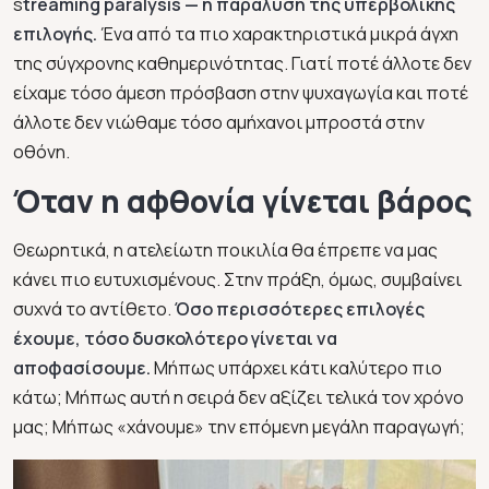
s
treaming paralysis — η παράλυση της υπερβολικής
επιλογής.
Ένα από τα πιο χαρακτηριστικά μικρά άγχη
της σύγχρονης καθημερινότητας. Γιατί ποτέ άλλοτε δεν
είχαμε τόσο άμεση πρόσβαση στην ψυχαγωγία και ποτέ
άλλοτε δεν νιώθαμε τόσο αμήχανοι μπροστά στην
οθόνη.
Όταν η αφθονία γίνεται βάρος
Θεωρητικά, η ατελείωτη ποικιλία θα έπρεπε να μας
κάνει πιο ευτυχισμένους. Στην πράξη, όμως, συμβαίνει
συχνά το αντίθετο.
Όσο περισσότερες επιλογές
έχουμε, τόσο δυσκολότερο γίνεται να
αποφασίσουμε.
Μήπως υπάρχει κάτι καλύτερο πιο
κάτω; Μήπως αυτή η σειρά δεν αξίζει τελικά τον χρόνο
μας; Μήπως «χάνουμε» την επόμενη μεγάλη παραγωγή;