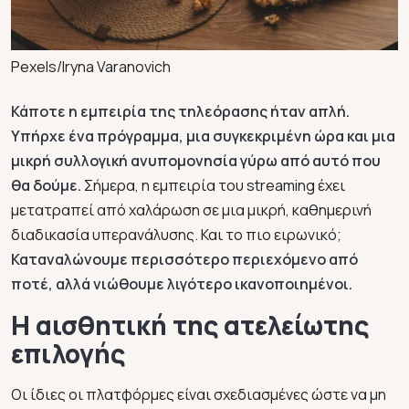
Pexels/Iryna Varanovich
Κάποτε η εμπειρία της τηλεόρασης ήταν απλή.
Υπήρχε ένα πρόγραμμα, μια συγκεκριμένη ώρα και μια
μικρή συλλογική ανυπομονησία γύρω από αυτό που
θα δούμε.
Σήμερα, η εμπειρία του streaming έχει
μετατραπεί από χαλάρωση σε μια μικρή, καθημερινή
διαδικασία υπερανάλυσης. Και το πιο ειρωνικό;
Καταναλώνουμε περισσότερο περιεχόμενο από
ποτέ, αλλά νιώθουμε λιγότερο ικανοποιημένοι.
Η αισθητική της ατελείωτης
επιλογής
Οι ίδιες οι πλατφόρμες είναι σχεδιασμένες ώστε να μη