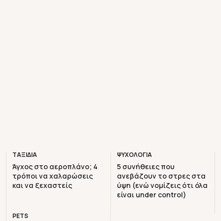
ΤΑΞΙΔΙΑ
ΨΥΧΟΛΟΓΙΑ
Άγχος στο αεροπλάνο; 4
5 συνήθειες που
τρόποι να χαλαρώσεις
ανεβάζουν το στρες στα
και να ξεχαστείς
ύψη (ενώ νομίζεις ότι όλα
είναι under control)
PETS