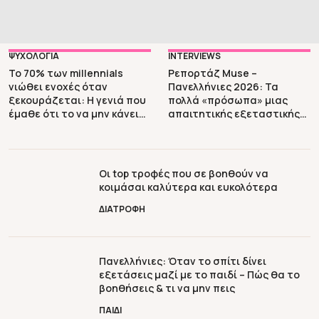
διαφορετικό, κι όμως τόσο οφθαλμοφανές ερώτημα. Τι
συμβαίνει όταν οι οθόνες απομακρύνουν τον γονιό
από το παιδί; Μπορεί λοιπόν να έχουμε ένα γονιό
παρόντα (δηλαδή στο σπίτι, μαζί με το παιδί), […]
ΨΥΧΟΛΟΓΙΑ
INTERVIEWS
Το 70% των millennials
Ρεπορτάζ Muse –
νιώθει ενοχές όταν
Πανελλήνιες 2026: Τα
ξεκουράζεται: Η γενιά που
πολλά «πρόσωπα» μιας
έμαθε ότι το να μην κάνει
απαιτητικής εξεταστικής
τίποτα είναι χάσιμο χρόνου
διαδικασίας (βίντεο)
Οι top τροφές που σε βοηθούν να
κοιμάσαι καλύτερα και ευκολότερα
ΔΙΑΤΡΟΦΗ
Πανελλήνιες: Όταν το σπίτι δίνει
εξετάσεις μαζί με το παιδί – Πώς θα το
βοηθήσεις & τι να μην πεις
ΠΑΙΔΙ