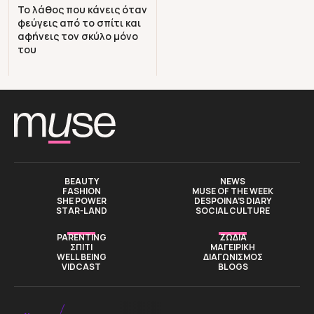
Το λάθος που κάνεις όταν
φεύγεις από το σπίτι και
αφήνεις τον σκύλο μόνο
του
BEAUTY
NEWS
FASHION
MUSE OF THE WEEK
SHE POWER
DESPOINA’S DIARY
STAR-LAND
SOCIAL CULTURE
PARENTING
ΖΩΔΙΑ
ΣΠΙΤΙ
ΜΑΓΕΙΡΙΚΗ
WELL BEING
ΔΙΑΓΩΝΙΣΜΟΣ
VIDCAST
BLOGS