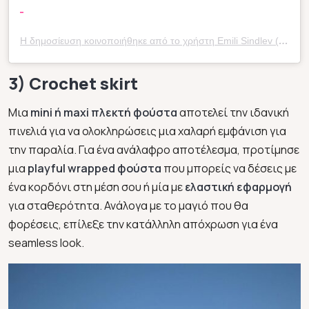
Η δημοσίευση κοινοποιήθηκε από το χρήστη Emili Sindlev (@emilisindlev)
3) Crochet skirt
Μια
mini ή maxi πλεκτή φούστα
αποτελεί την ιδανική
πινελιά για να ολοκληρώσεις μια χαλαρή εμφάνιση για
την παραλία. Για ένα ανάλαφρο αποτέλεσμα, προτίμησε
μια
playful wrapped φούστα
που μπορείς να δέσεις με
ένα κορδόνι στη μέση σου ή μία με
ελαστική εφαρμογή
για σταθερότητα. Ανάλογα με το μαγιό που θα
φορέσεις, επίλεξε την κατάλληλη απόχρωση για ένα
seamless look.