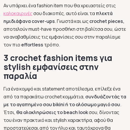
Αν υπάρχει ένα fashion item που θα χρειαστείς στις
καλοκαιρινές
σου διακοπές, αυτό είναι τα
πλεκτά
ημιδιάφανα cover-ups
. Γνωστά και ως
crochet pieces,
αποτελούν must-have προσθήκη στη βαλίτσα σου, ώστε
να αναβαθμίσεις τις εμφανίσεις σου στην παραλία με
τον πιο
effortless
τρόπο.
3 crochet fashion items για
stylish εμφανίσεις στην
παραλία
Για ένα κομψό και statement αποτέλεσμα, επίλεξε ένα
από τα παρακάτω crochet κομμάτια,
συνδυάζοντάς τα
με το αγαπημένο σου bikini ή το ολόσωμο μαγιό σου
.
Έτσι,
θα ολοκληρώσεις το beach look
σου, δίνοντας
του έναν πρακτικό και stylish χαρακτήρα, αφού θα
προστατεύεσαι από τον ήλιο και ταυτόχρονα θα