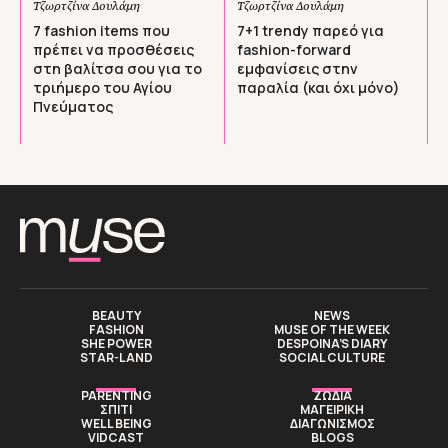
Τζωρτζίνα Δουλάμη
Τζωρτζίνα Δουλάμη
7 fashion items που
7+1 trendy παρεό για
πρέπει να προσθέσεις
fashion-forward
στη βαλίτσα σου για το
εμφανίσεις στην
τριήμερο του Αγίου
παραλία (και όχι μόνο)
Πνεύματος
BEAUTY
NEWS
FASHION
MUSE OF THE WEEK
SHE POWER
DESPOINA’S DIARY
STAR-LAND
SOCIAL CULTURE
PARENTING
ΖΩΔΙΑ
ΣΠΙΤΙ
ΜΑΓΕΙΡΙΚΗ
WELL BEING
ΔΙΑΓΩΝΙΣΜΟΣ
VIDCAST
BLOGS