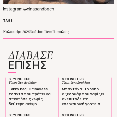
Instagram @ninasandbech
TAGS
Καλοκαίρι 2026
Fashion Item
Παραλίες
ΔΙΑΒΑΣΕ
ΕΠΙΣΗΣ
STYLING TIPS
STYLING TIPS
Τζωρτζίνα Δουλάμη
Τζωρτζίνα Δουλάμη
Tabby bag: H timeless
Μπαντάνα: To boho
τσάντα που πρέπει να
αξεσουάρ που χαρίζει
αποκτήσεις χωρίς
ανεπιτήδευτη
δεύτερη σκέψη
καλοκαιρινή γοητεία
STYLING TIPS
STYLING TIPS