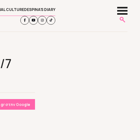
IAL CULTURE
DESPINA’S DIARY
/7
gr στην Google