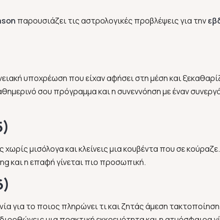
ason
παρουσιάζει τις αστρολογικές προβλέψεις για την
εβ
ενειακή υποχρέωση που είχαν αφήσει στη μέση και ξεκαθαρί
καθημερινό σου πρόγραμμα και η συνεννόηση με έναν συνεργά
5)
ς χωρίς μισόλογα και κλείνεις μια κουβέντα που σε κούραζε
ng και η επαφή γίνεται πιο προσωπική.
6)
νία για το ποιος πληρώνει τι και ζητάς άμεση τακτοποίησ
διορθώνεις μια πρακτική εκκρεμότητα και η ατμόσφαιρα γ