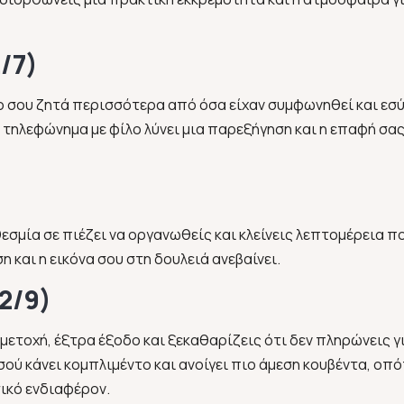
/7)
 σου ζητά περισσότερα από όσα είχαν συμφωνηθεί και εσύ
 τηλεφώνημα με φίλο λύνει μια παρεξήγηση και η επαφή σας
εσμία σε πιέζει να οργανωθείς και κλείνεις λεπτομέρεια πο
 και η εικόνα σου στη δουλειά ανεβαίνει.
2/9)
μμετοχή, έξτρα έξοδο και ξεκαθαρίζεις ότι δεν πληρώνεις γ
ού κάνει κομπλιμέντο και ανοίγει πιο άμεση κουβέντα, οπό
ικό ενδιαφέρον.