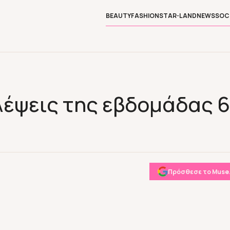
BEAUTY
FASHION
STAR-LAND
NEWS
SOC
λέψεις της εβδομάδας 6
Πρόσθεσε το Muse.