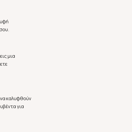
ρυφή
σου.
εις μια
νετε
ς να καλυφθούν
ουβέντα για