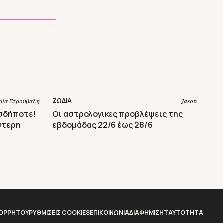
ΖΩΔΙΑ
ία Στρούβαλη
Jason
ωσδήποτε!
Οι αστρολογικές προβλέψεις της
λύτερη
εβδομάδας 22/6 έως 28/6
ΠΟΡΡΗΤΟΥ
ΡΥΘΜΙΣΕΙΣ COOKIES
ΕΠΙΚΟΙΝΩΝΙΑ
ΔΙΑΦΗΜΙΣΗ
TAYTOTHTA