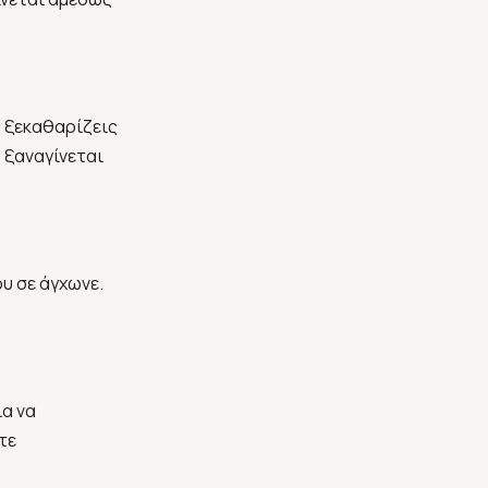
 ξεκαθαρίζεις
 ξαναγίνεται
υ σε άγχωνε.
ια να
τε