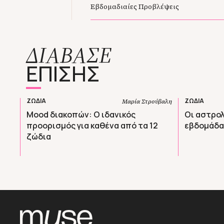
Εβδομαδιαίες Προβλέψεις
ΔΙΑΒΑΣΕ
ΕΠΙΣΗΣ
ΖΩΔΙΑ
ΖΩΔΙΑ
Μαρία Στρούβαλη
Mood διακοπών: O ιδανικός
Οι αστρολ
προορισμός για καθένα από τα 12
εβδομάδας
ζώδια