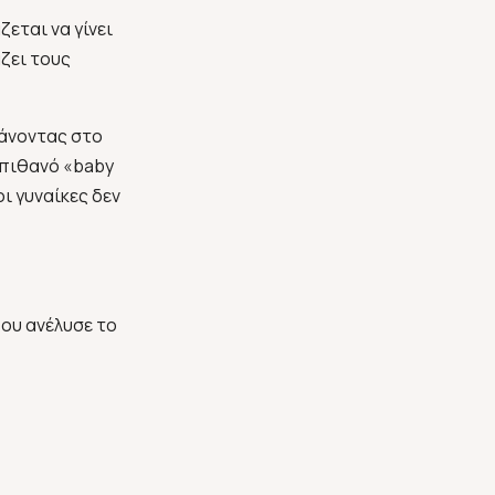
ζεται να γίνει
άζει τους
άνοντας στο
 πιθανό «baby
οι γυναίκες δεν
που ανέλυσε το