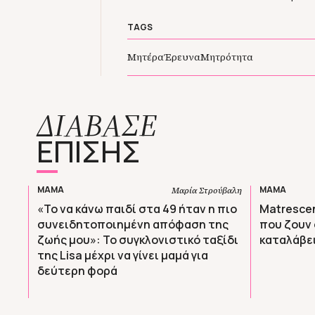
TAGS
Μητέρα
Έρευνα
Μητρότητα
ΔΙΑΒΑΣΕ
ΕΠΙΣΗΣ
ΜΑΜΑ
ΜΑΜΑ
Μαρία Στρούβαλη
«Το να κάνω παιδί στα 49 ήταν η πιο
Matresce
συνειδητοποιημένη απόφαση της
που ζουν 
ζωής μου»: Το συγκλονιστικό ταξίδι
καταλάβει
της Lisa μέχρι να γίνει μαμά για
δεύτερη φορά