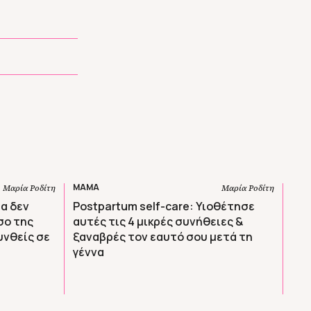
ΜΑΜΑ
Μαρία Ροδίτη
Μαρία Ροδίτη
α δεν
Postpartum self-care: Υιοθέτησε
σο της
αυτές τις 4 μικρές συνήθειες &
υνθείς σε
ξαναβρές τον εαυτό σου μετά τη
γέννα