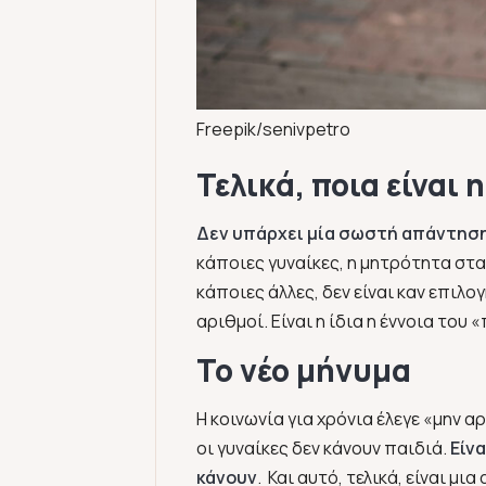
Freepik/senivpetro
Τελικά, ποια είναι
Δεν υπάρχει μία σωστή απάντησ
κάποιες γυναίκες, η μητρότητα στα 
κάποιες άλλες, δεν είναι καν επιλο
αριθμοί. Είναι η ίδια η έννοια του 
Το νέο μήνυμα
Η κοινωνία για χρόνια έλεγε «μην α
οι γυναίκες δεν κάνουν παιδιά.
Είνα
κάνουν
. Και αυτό, τελικά, είναι μ