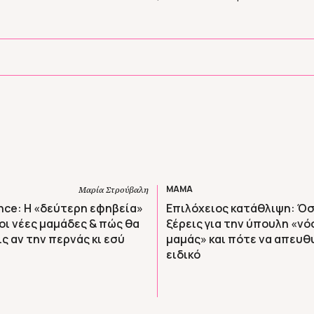
ΜΑΜΑ
Μαρία Στρούβαλη
nce: Η «δεύτερη εφηβεία»
Επιλόχειος κατάθλιψη: Όσ
οι νέες μαμάδες & πώς θα
ξέρεις για την ύπουλη «νό
ς αν την περνάς κι εσύ
μαμάς» και πότε να απευθ
ειδικό