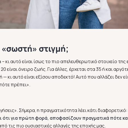
 η «σωστή» στιγμή;
η
– κι αυτό είναι ίσως το πιο απελευθερωτικό στοιχείο της 
20 είναι όνειρο ζωής. Για άλλες, έρχεται στα 35 ή και αργότ
γή — κι αυτό είναι εξίσου αποδεκτό! Αυτό που αλλάζει δεν εί
«πότε πρέπει».
ργήσεις». Σήμερα, η πραγματικότητα λέει κάτι διαφορετικό: 
ι ότι για πρώτη φορά, αποφασίζουν πραγματικά πότε και
ια από τις πιο ουσιαστικές αλλαγές της εποχής μας.