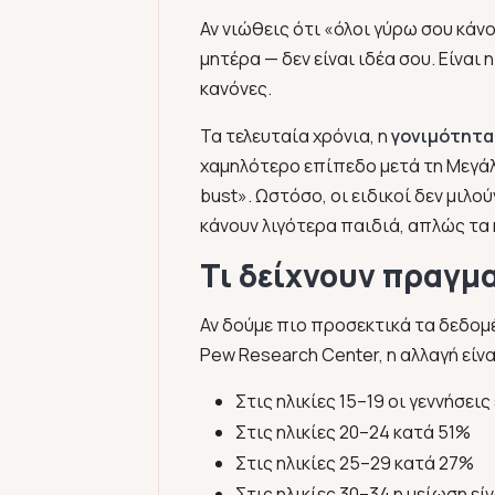
Αν νιώθεις ότι
«όλοι γύρω σου κάν
μητέρα — δεν είναι ιδέα σου. Είνα
κανόνες.
Τα τελευταία χρόνια, η
γονιμότητα
χαμηλότερο επίπεδο μετά τη Μεγάλ
bust». Ωστόσο, οι ειδικοί δεν μιλο
κάνουν λιγότερα παιδιά, απλώς τα
Τι δείχνουν πραγμα
Αν δούμε πιο προσεκτικά τα δεδομέ
Pew Research Center, η αλλαγή είν
Στις ηλικίες 15–19 οι γεννήσει
Στις ηλικίες 20–24 κατά 51%
Στις ηλικίες 25–29 κατά 27%
Στις ηλικίες 30–34 η μείωση εί