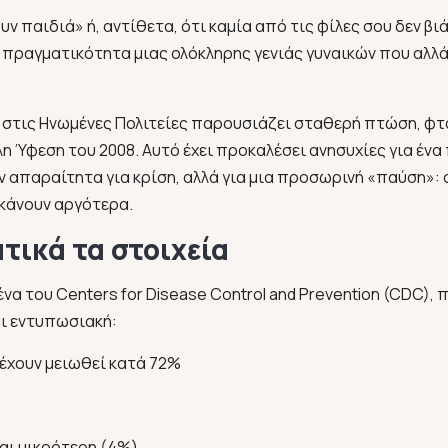
ουν παιδιά»
ή, αντίθετα, ότι καμία από τις φίλες σου δεν βιά
ι η πραγματικότητα μιας ολόκληρης γενιάς γυναικών που αλλ
στις Ηνωμένες Πολιτείες παρουσιάζει σταθερή πτώση, φτ
η Ύφεση του 2008. Αυτό έχει προκαλέσει ανησυχίες για ένα
ύν απαραίτητα για κρίση, αλλά για μια προσωρινή «παύση»: 
 κάνουν αργότερα.
τικά τα στοιχεία
να του Centers for Disease Control and Prevention (CDC), 
αι εντυπωσιακή:
ς έχουν μειωθεί κατά 72%
ναι μικρότερη (4%)