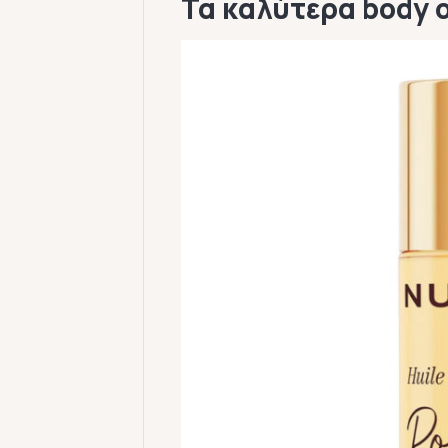
Τα καλύτερα body oi