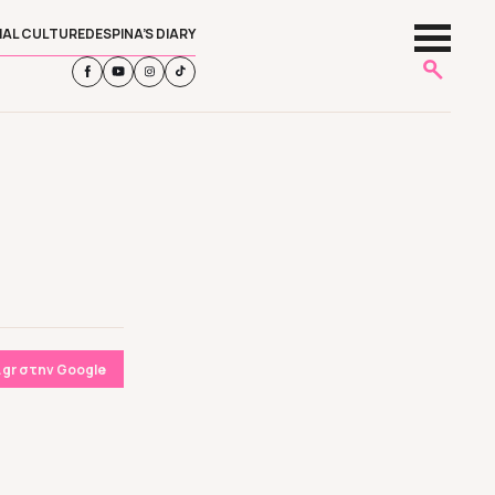
IAL CULTURE
DESPINA’S DIARY
gr στην Google