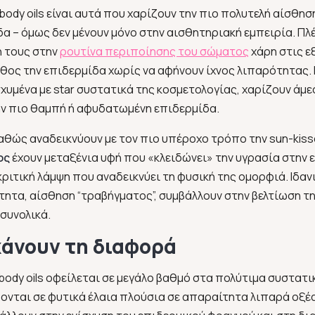
body oils είναι αυτά που χαρίζουν την πιο πολυτελή αίσθη
 – όμως δεν μένουν μόνο στην αισθητηριακή εμπειρία. Πλέ
η τους στην
ρουτίνα περιποίησης του σώματος
χάρη στις ε
θος την επιδερμίδα χωρίς να αφήνουν ίχνος λιπαρότητας.
χυμένα με star συστατικά της κοσμετολογίας, χαρίζουν άμε
την πιο θαμπή ή αφυδατωμένη επιδερμίδα.
καθώς αναδεικνύουν με τον πιο υπέροχο τρόπο την sun-kis
ος
έχουν μεταξένια υφή που «κλειδώνει» την υγρασία στην 
ριτική λάμψη που αναδεικνύει τη φυσική της ομορφιά. Ιδαν
ητα, αίσθηση “τραβήγματος”, συμβάλλουν στην βελτίωση τη
 συνολικά.
κάνουν τη διαφορά
ody oils οφείλεται σε μεγάλο βαθμό στα πολύτιμα συστατι
ονται σε φυτικά έλαια πλούσια σε απαραίτητα λιπαρά οξέα,