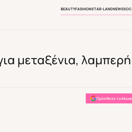
BEAUTY
FASHION
STAR-LAND
NEWS
SOC
 για μεταξένια, λαμπερή
Πρόσθεσε το Muse.