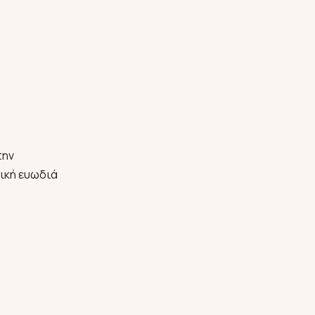
την
ρική ευωδιά