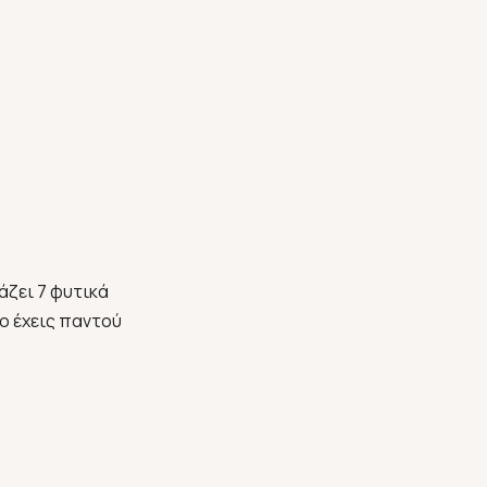
άζει 7 φυτικά
το έχεις παντού