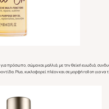
 για πρόσωπο, σώμα και μαλλιά, με την θεϊκή ευωδιά, συνδυ
ροντίδα. Plus, κυκλοφορεί πλέον και σε μορφή roll on για να 