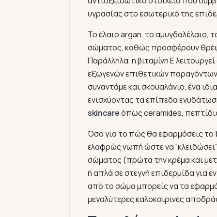
αντιοξειδωτικά στοιχεία που συμβ
υγρασίας στο εσωτερικό της επιδε
Το έλαιο argan, το αμυγδαλέλαιο, τ
σώματος, καθώς προσφέρουν θρέψη 
Παράλληλα, η βιταμίνη Ε λειτουργ
εξωγενών επιθετικών παραγόντων κ
συναντάμε και σκουαλάνιο, ένα ιδι
ενισχύοντας τα επίπεδα ενυδάτωση
skincare
όπως ceramides, πεπτίδια,
Όσο για το πώς θα εφαρμόσεις το bo
ελαφρώς νωπή ώστε να “κλειδώσει” 
σώματος (πρώτα την κρέμα και μετ
ή απλά σε στεγνή επιδερμίδα για εν
από το σώμα μπορείς να τα εφαρμόσ
μεγαλύτερες καλοκαιρινές αποδρά