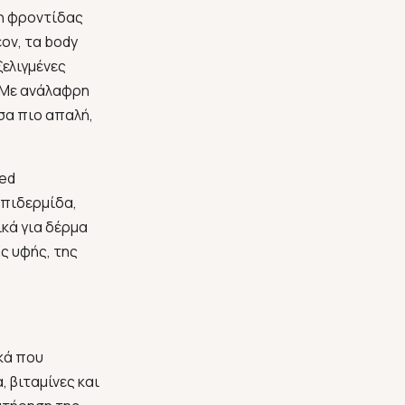
ση φροντίδας
ον, τα body
ξελιγμένες
 Με ανάλαφρη
σα πιο απαλή,
sed
επιδερμίδα,
ικά για δέρμα
ς υφής, της
κά που
 βιταμίνες και