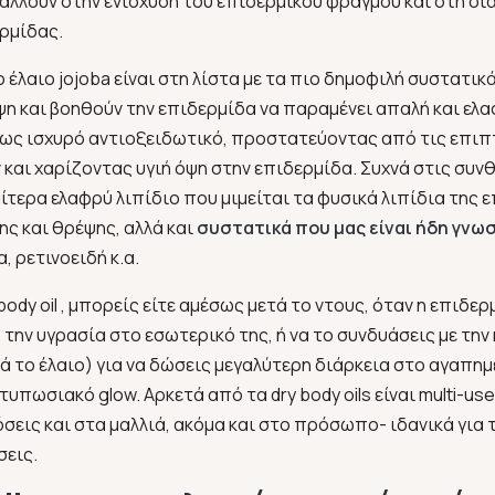
άλλουν στην ενίσχυση του επιδερμικού φραγμού και στη δι
ρμίδας.
ο έλαιο jojoba είναι στη λίστα με τα πιο δημοφιλή συστατικ
και βοηθούν την επιδερμίδα να παραμένει απαλή και ελα
εί ως ισχυρό αντιοξειδωτικό, προστατεύοντας από τις επι
αι χαρίζοντας υγιή όψη στην επιδερμίδα. Συχνά στις συνθ
αίτερα ελαφρύ λιπίδιο που μιμείται τα φυσικά λιπίδια της 
ς και θρέψης, αλλά και
συστατικά που μας είναι ήδη γνω
 ρετινοειδή κ.α.
dy oil , μπορείς είτε αμέσως μετά το ντους, όταν η επιδερ
την υγρασία στο εσωτερικό της, ή να το συνδυάσεις με την
ά το έλαιο) για να δώσεις μεγαλύτερη διάρκεια στο αγαπη
τυπωσιακό glow. Αρκετά από τα dry body oils είναι multi-us
εις και στα μαλλιά, ακόμα και στο πρόσωπο- ιδανικά για τ
σεις.