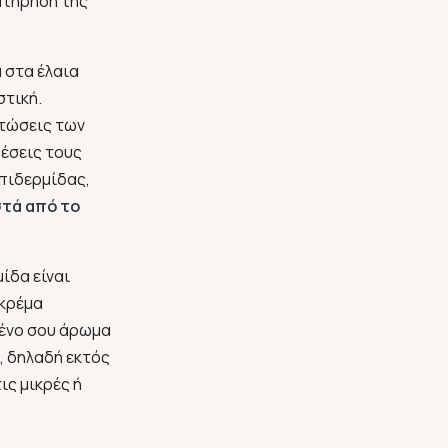
ατήρηση της
ά στα έλαια
στική.
πτώσεις των
έσεις τους
επιδερμίδας,
στά από το
μίδα είναι
 κρέμα
μένο σου άρωμα
e, δηλαδή εκτός
ις μικρές ή