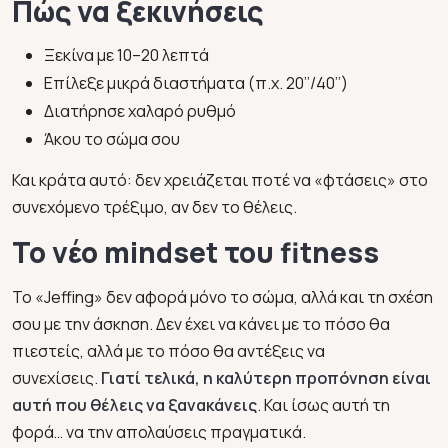
Πώς να ξεκινήσεις
Ξεκίνα με 10–20 λεπτά
Επίλεξε μικρά διαστήματα (π.χ. 20’’/40’’)
Διατήρησε χαλαρό ρυθμό
Άκου το σώμα σου
Και κράτα αυτό: δεν χρειάζεται ποτέ να «φτάσεις» στο
συνεχόμενο τρέξιμο, αν δεν το θέλεις.
Το νέο mindset του fitness
Το
«Jeffing»
δεν αφορά μόνο το σώμα, αλλά και τη σχέση
σου με την άσκηση. Δεν έχει να κάνει με το πόσο θα
πιεστείς, αλλά με το πόσο θα αντέξεις να
συνεχίσεις.
Γιατί τελικά, η καλύτερη προπόνηση είναι
αυτή που θέλεις να ξανακάνεις
. Και ίσως αυτή τη
φορά… να την απολαύσεις πραγματικά.