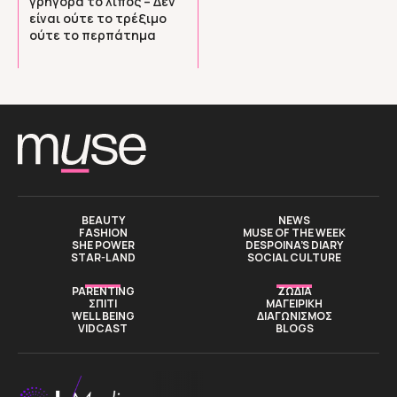
γρήγορα το λίπος – Δεν
είναι ούτε το τρέξιμο
ούτε το περπάτημα
BEAUTY
NEWS
FASHION
MUSE OF THE WEEK
SHE POWER
DESPOINA’S DIARY
STAR-LAND
SOCIAL CULTURE
PARENTING
ΖΩΔΙΑ
ΣΠΙΤΙ
ΜΑΓΕΙΡΙΚΗ
WELL BEING
ΔΙΑΓΩΝΙΣΜΟΣ
VIDCAST
BLOGS