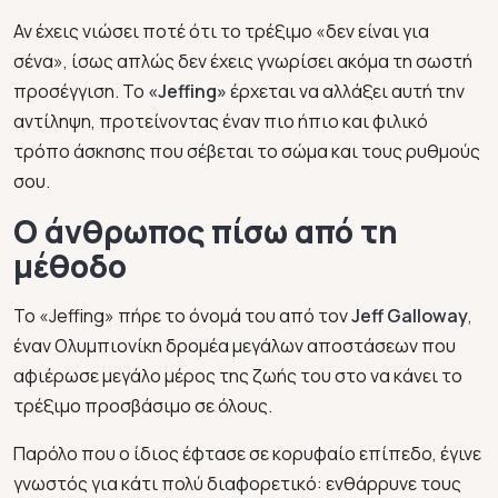
Αν έχεις νιώσει ποτέ ότι το τρέξιμο
«δεν είναι για
σένα»
, ίσως απλώς δεν έχεις γνωρίσει ακόμα τη σωστή
προσέγγιση. Το
«Jeffing»
έρχεται να αλλάξει αυτή την
αντίληψη, προτείνοντας έναν πιο ήπιο και φιλικό
τρόπο άσκησης που σέβεται το σώμα και τους ρυθμούς
σου.
Ο άνθρωπος πίσω από τη
μέθοδο
Το «
Jeffing»
πήρε το όνομά του από τον
Jeff Galloway
,
έναν Ολυμπιονίκη δρομέα μεγάλων αποστάσεων που
αφιέρωσε μεγάλο μέρος της ζωής του στο να κάνει το
τρέξιμο προσβάσιμο σε όλους.
Παρόλο που ο ίδιος έφτασε σε κορυφαίο επίπεδο, έγινε
γνωστός για κάτι πολύ διαφορετικό: ενθάρρυνε τους