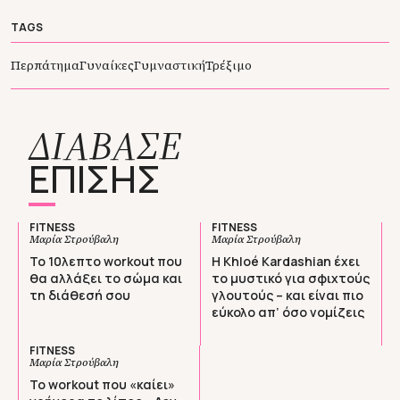
TAGS
Περπάτημα
Γυναίκες
Γυμναστική
Τρέξιμο
ΔΙΑΒΑΣΕ
ΕΠΙΣΗΣ
FITNESS
FITNESS
Μαρία Στρούβαλη
Μαρία Στρούβαλη
Το 10λεπτο workout που
Η Khloé Kardashian έχει
θα αλλάξει το σώμα και
το μυστικό για σφιχτούς
τη διάθεσή σου
γλουτούς – και είναι πιο
εύκολο απ’ όσο νομίζεις
FITNESS
Μαρία Στρούβαλη
Το workout που «καίει»