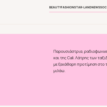
BEAUTY
FASHION
STAR-LAND
NEWS
SOC
Παρουσιάστρια, ραδιοφωνική
και της Cali. Λάτρης των ταξ
με ξεκάθαρη προτίμηση στο τε
μιλάω.