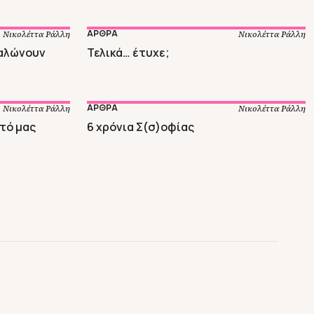
ΑΡΘΡΑ
Νικολέττα Ράλλη
Νικολέττα Ράλλη
γαλώνουν
Τελικά… έτυχε;
ΑΡΘΡΑ
Νικολέττα Ράλλη
Νικολέττα Ράλλη
τό μας
6 χρόνια Σ(σ)οφίας